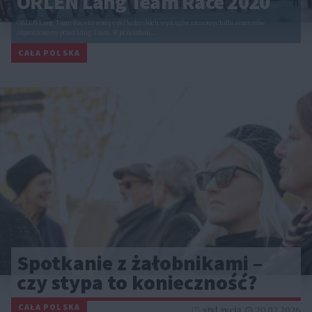
ORLEN Lang Team Race 2020
ORLEN Lang Team Race to nowy cykl kolarskich wyścigów szosowych dla amatorów
organizowany przez Lang Team. W przyszłym…
CAŁA POLSKA
Spotkanie z żałobnikami –
czy stypa to konieczność?
CAŁA POLSKA
styl życia
20.02.2026