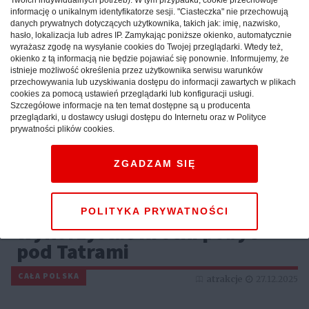
informację o unikalnym identyfikatorze sesji. "Ciasteczka" nie przechowują
danych prywatnych dotyczących użytkownika, takich jak: imię, nazwisko,
hasło, lokalizacja lub adres IP. Zamykając poniższe okienko, automatycznie
wyrażasz zgodę na wysyłanie cookies do Twojej przeglądarki. Wtedy też,
okienko z tą informacją nie będzie pojawiać się ponownie. Informujemy, że
istnieje możliwość określenia przez użytkownika serwisu warunków
przechowywania lub uzyskiwania dostępu do informacji zawartych w plikach
cookies za pomocą ustawień przeglądarki lub konfiguracji usługi.
Szczegółowe informacje na ten temat dostępne są u producenta
przeglądarki, u dostawcy usługi dostępu do Internetu oraz w Polityce
prywatności plików cookies.
ZGADZAM SIĘ
Weekend w górach: sprawdź,
jak maksymalnie
POLITYKA PRYWATNOŚCI
wykorzystać krótki pobyt
pod Tatrami
CAŁA POLSKA
atrakcje
27.12.2025