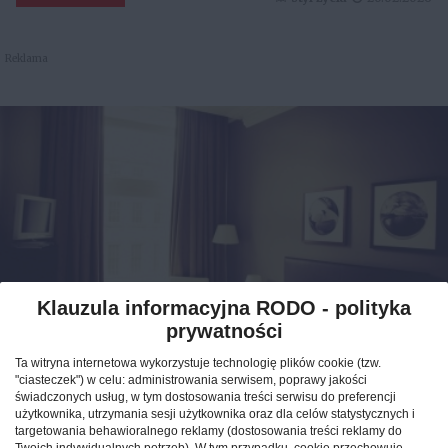
Reklama
Klauzula informacyjna RODO - polityka
prywatności
Jak znaleźć idealny nocleg
Ta witryna internetowa wykorzystuje technologię plików cookie (tzw.
podczas podróży po Polsce?
"ciasteczek") w celu: administrowania serwisem, poprawy jakości
świadczonych usług, w tym dostosowania treści serwisu do preferencji
użytkownika, utrzymania sesji użytkownika oraz dla celów statystycznych i
CAŁA POLSKA
hotele
04.02.2026
targetowania behawioralnego reklamy (dostosowania treści reklamy do
Twoich indywidualnych potrzeb). W tym przypadku, cookie przechowuje