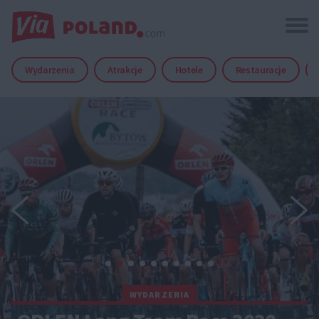
Wydarzenia
Atrakcje
Hotele
Restauracje
WYDARZENIA