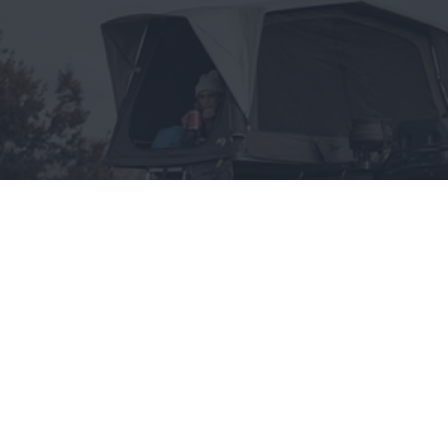
Wszystko, co chciałbyś
wiedzieć o namiotach
dachowych, a boisz się
zapytać
CAŁA POLSKA
styl życia
28.05.2025