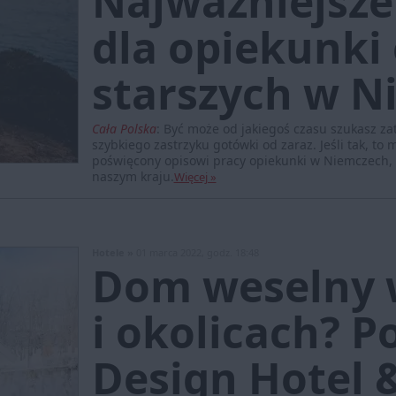
Najważniejsze
dla opiekunki
starszych w N
Cała Polska
:
Być może od jakiegoś czasu szukasz za
szybkiego zastrzyku gotówki od zaraz. Jeśli tak, to 
poświęcony opisowi pracy opiekunki w Niemczech, k
naszym kraju.
Więcej »
Hotele »
01 marca 2022, godz. 18:48
Dom weselny 
i okolicach? P
Design Hotel 