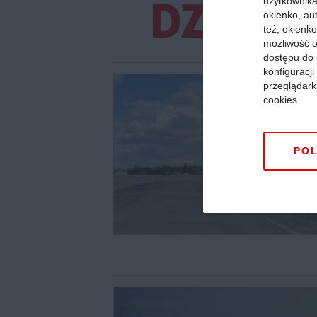
użytkownika,
okienko, au
też, okienko
możliwość o
dostępu do 
konfiguracj
przeglądark
cookies.
POL