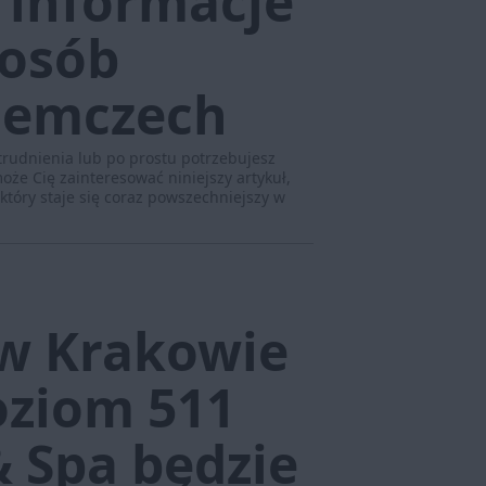
 informacje
 osób
iemczech
trudnienia lub po prostu potrzebujesz
może Cię zainteresować niniejszy artykuł,
tóry staje się coraz powszechniejszy w
w Krakowie
oziom 511
& Spa będzie