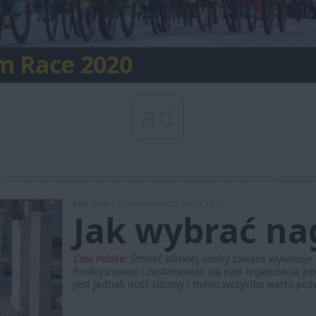
 świata będzie w Polsce
m Race 2020
ty Turystyczne 2019
Nostra w Zabrzu
 na rowerze lub rolkach
 Góra z nową trasą
owa Planetarium Śląskiego
ropejskiego
arzenie roku w Rybniku
 prywatność
ad
Styl życia »
20 kwietnia 2022, godz. 17:40
Jak wybrać na
Cała Polska
:
Śmierć bliskiej osoby zawsze wywołuje 
funkcjonować i zastanawiać się nad organizacją 
jest jednak dość istotny i mimo wszystko warto pośw