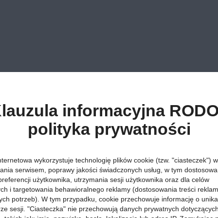
lauzula informacyjna RODO
polityka prywatności
nternetowa wykorzystuje technologię plików cookie (tzw. "ciasteczek") w
ania serwisem, poprawy jakości świadczonych usług, w tym dostosowan
preferencji użytkownika, utrzymania sesji użytkownika oraz dla celów
ych i targetowania behawioralnego reklamy (dostosowania treści rekla
ych potrzeb). W tym przypadku, cookie przechowuje informację o unik
orze sesji. "Ciasteczka" nie przechowują danych prywatnych dotyczącyc