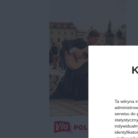
K
Ta witryna i
administrow
serwisu do 
statystyczn
indywidualn
identyfikat