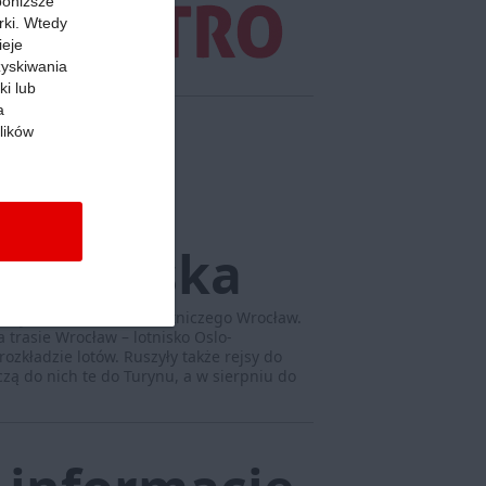
 poniższe
rki. Wtedy
ieje
zyskiwania
ki lub
a
lików
nik
 lotniska
wystartował z Portu Lotniczego Wrocław.
a trasie Wrocław – lotnisko Oslo-
zkładzie lotów. Ruszyły także rejsy do
zą do nich te do Turynu, a w sierpniu do