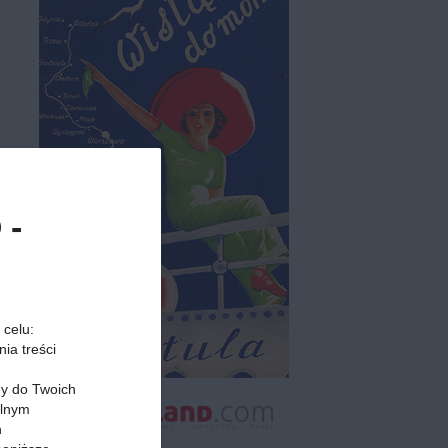
 -
 celu:
ia treści
my do Twoich
alnym
h