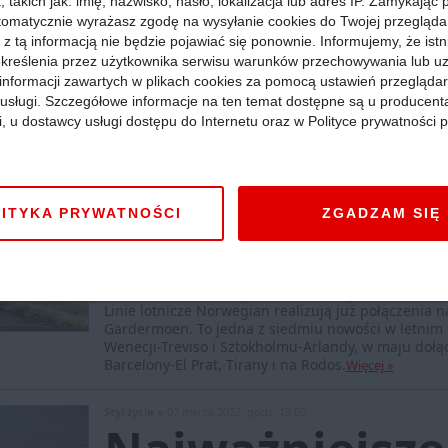
 takich jak: imię, nazwisko, hasło, lokalizacja lub adres IP. Zamykając
tomatycznie wyrażasz zgodę na wysyłanie cookies do Twojej przegląda
 z tą informacją nie będzie pojawiać się ponownie. Informujemy, że istn
kreślenia przez użytkownika serwisu warunków przechowywania lub u
informacji zawartych w plikach cookies za pomocą ustawień przeglądar
i usługi. Szczegółowe informacje na ten temat dostępne są u producent
Wydarzenia »
13 kwietnia 2022, godz. 07:56
i, u dostawcy usługi dostępu do Internetu oraz w Polityce prywatności p
Nowy przewoź
wystartował z
ITYKA PRYWATNOŚCI
ZGADZAM SIĘ
wrocławskiego
Dolnośląskie
:
Pierwszy samolot nowego przewoźnika 
Linie lotnicze Norwegian realizują już połączenia n
Gardermoen. To jedna z siedmiu nowości w letnim ro
Wenecji-Treviso i Sztokholmu-Arlandy, w maju dołąc
Barcelony-El Prat, Tirany i na Rodos.
Więcej »
Styl życia »
07 marca 2022, godz. 13:05