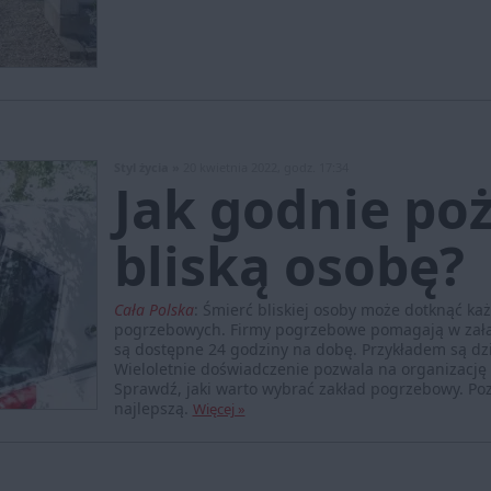
Styl życia »
20 kwietnia 2022, godz. 17:34
Jak godnie po
bliską osobę?
Cała Polska
:
Śmierć bliskiej osoby może dotknąć każ
pogrzebowych. Firmy pogrzebowe pomagają w załat
są dostępne 24 godziny na dobę. Przykładem są dz
Wieloletnie doświadczenie pozwala na organizację 
Sprawdź, jaki warto wybrać zakład pogrzebowy. Po
najlepszą.
Więcej »