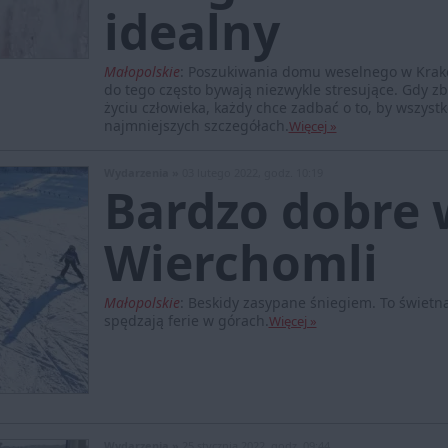
idealny
Małopolskie
:
Poszukiwania domu weselnego w Krakow
do tego często bywają niezwykle stresujące. Gdy zb
życiu człowieka, każdy chce zadbać o to, by wszys
najmniejszych szczegółach.
Więcej »
Wydarzenia »
03 lutego 2022, godz. 10:19
Bardzo dobre 
Wierchomli
Małopolskie
:
Beskidy zasypane śniegiem. To świetna 
spędzają ferie w górach.
Więcej »
Wydarzenia »
25 stycznia 2022, godz. 09:44