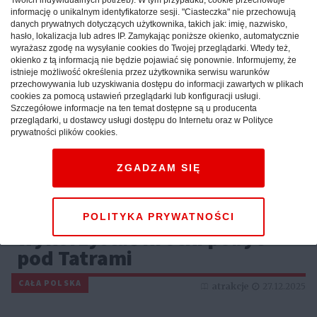
informację o unikalnym identyfikatorze sesji. "Ciasteczka" nie przechowują
danych prywatnych dotyczących użytkownika, takich jak: imię, nazwisko,
hasło, lokalizacja lub adres IP. Zamykając poniższe okienko, automatycznie
wyrażasz zgodę na wysyłanie cookies do Twojej przeglądarki. Wtedy też,
okienko z tą informacją nie będzie pojawiać się ponownie. Informujemy, że
istnieje możliwość określenia przez użytkownika serwisu warunków
przechowywania lub uzyskiwania dostępu do informacji zawartych w plikach
cookies za pomocą ustawień przeglądarki lub konfiguracji usługi.
Szczegółowe informacje na ten temat dostępne są u producenta
przeglądarki, u dostawcy usługi dostępu do Internetu oraz w Polityce
prywatności plików cookies.
ZGADZAM SIĘ
Weekend w górach: sprawdź,
jak maksymalnie
POLITYKA PRYWATNOŚCI
wykorzystać krótki pobyt
pod Tatrami
CAŁA POLSKA
atrakcje
27.12.2025