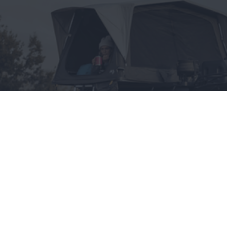
Wszystko, co chciałbyś
wiedzieć o namiotach
dachowych, a boisz się
zapytać
CAŁA POLSKA
styl życia
28.05.2025