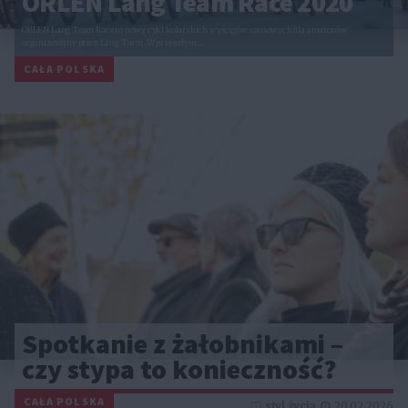
ORLEN Lang Team Race 2020
ORLEN Lang Team Race to nowy cykl kolarskich wyścigów szosowych dla amatorów
organizowany przez Lang Team. W przyszłym…
CAŁA POLSKA
Spotkanie z żałobnikami –
czy stypa to konieczność?
CAŁA POLSKA
styl życia
20.02.2026