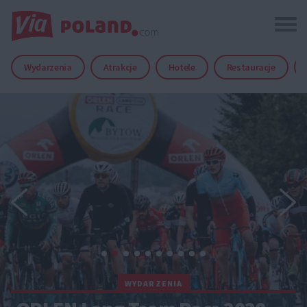
Wydarzenia
Atrakcje
Hotele
Restauracje
WYDARZENIA