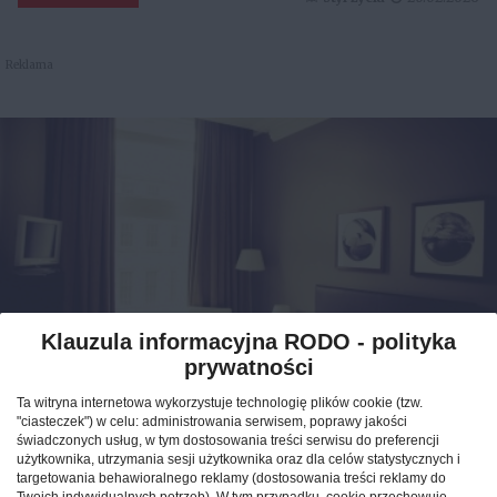
Reklama
Klauzula informacyjna RODO - polityka
prywatności
Jak znaleźć idealny nocleg
Ta witryna internetowa wykorzystuje technologię plików cookie (tzw.
podczas podróży po Polsce?
"ciasteczek") w celu: administrowania serwisem, poprawy jakości
świadczonych usług, w tym dostosowania treści serwisu do preferencji
użytkownika, utrzymania sesji użytkownika oraz dla celów statystycznych i
CAŁA POLSKA
hotele
04.02.2026
targetowania behawioralnego reklamy (dostosowania treści reklamy do
Twoich indywidualnych potrzeb). W tym przypadku, cookie przechowuje