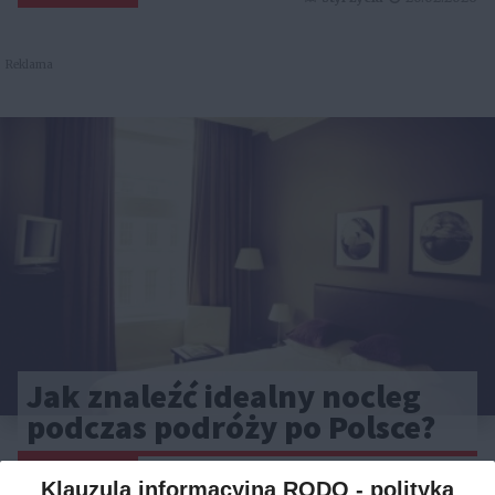
Reklama
Jak znaleźć idealny nocleg
podczas podróży po Polsce?
CAŁA POLSKA
hotele
04.02.2026
Klauzula informacyjna RODO - polityka