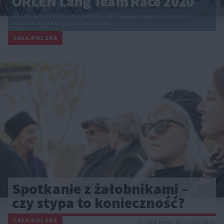
ORLEN Lang Team Race 2020
ORLEN Lang Team Race to nowy cykl kolarskich wyścigów szosowych dla amatorów
organizowany przez Lang Team. W przyszłym…
CAŁA POLSKA
Spotkanie z żałobnikami –
czy stypa to konieczność?
CAŁA POLSKA
styl życia
20.02.2026