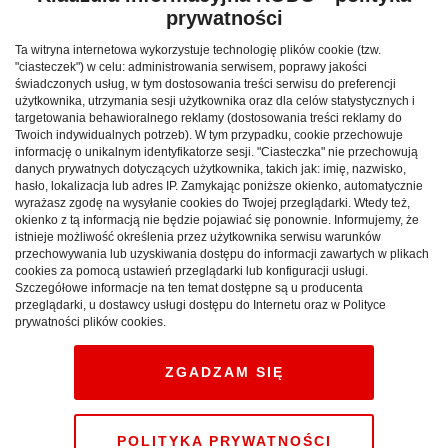
prywatności
Ta witryna internetowa wykorzystuje technologię plików cookie (tzw.
"ciasteczek") w celu: administrowania serwisem, poprawy jakości
świadczonych usług, w tym dostosowania treści serwisu do preferencji
użytkownika, utrzymania sesji użytkownika oraz dla celów statystycznych i
targetowania behawioralnego reklamy (dostosowania treści reklamy do
Twoich indywidualnych potrzeb). W tym przypadku, cookie przechowuje
informację o unikalnym identyfikatorze sesji. "Ciasteczka" nie przechowują
danych prywatnych dotyczących użytkownika, takich jak: imię, nazwisko,
hasło, lokalizacja lub adres IP. Zamykając poniższe okienko, automatycznie
wyrażasz zgodę na wysyłanie cookies do Twojej przeglądarki. Wtedy też,
okienko z tą informacją nie będzie pojawiać się ponownie. Informujemy, że
istnieje możliwość określenia przez użytkownika serwisu warunków
przechowywania lub uzyskiwania dostępu do informacji zawartych w plikach
Weekend w górach: sprawdź,
cookies za pomocą ustawień przeglądarki lub konfiguracji usługi.
Szczegółowe informacje na ten temat dostępne są u producenta
jak maksymalnie
przeglądarki, u dostawcy usługi dostępu do Internetu oraz w Polityce
prywatności plików cookies.
wykorzystać krótki pobyt
pod Tatrami
ZGADZAM SIĘ
CAŁA POLSKA
atrakcje
27.12.2025
POLITYKA PRYWATNOŚCI