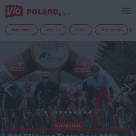
Wydarzenia
Atrakcje
Hotele
Restauracje
WYDARZENIA