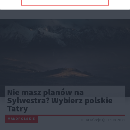
Reklama
Nie masz planów na
Sylwestra? Wybierz polskie
Tatry
MAŁOPOLSKIE
atrakcje
07.08.2025