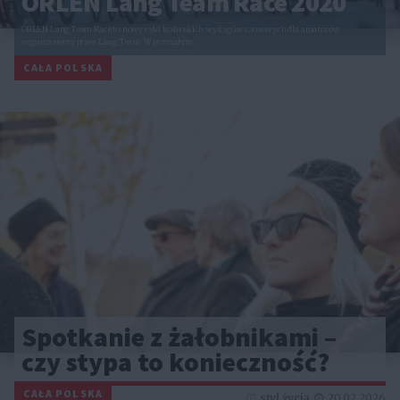
ORLEN Lang Team Race 2020
ORLEN Lang Team Race to nowy cykl kolarskich wyścigów szosowych dla amatorów
organizowany przez Lang Team. W przyszłym…
CAŁA POLSKA
Spotkanie z żałobnikami –
czy stypa to konieczność?
CAŁA POLSKA
styl życia
20.02.2026