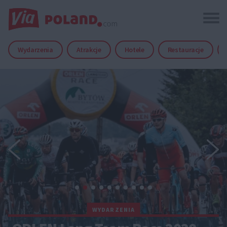
Wydarzenia
Atrakcje
Hotele
Restauracje
WYDARZENIA