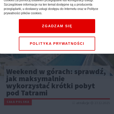
cookies za pomocą ustawień przeglądarki lub konfiguracji usługi.
Szczegółowe informacje na ten temat dostępne są u producenta
przeglądarki, u dostawcy usługi dostępu do Internetu oraz w Polityce
prywatności plików cookies.
ZGADZAM SIĘ
POLITYKA PRYWATNOŚCI
Weekend w górach: sprawdź,
jak maksymalnie
wykorzystać krótki pobyt
pod Tatrami
CAŁA POLSKA
atrakcje
27.12.2025