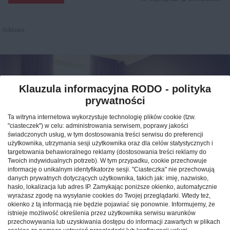
Reklama
Klauzula informacyjna RODO - polityka
prywatności
Ta witryna internetowa wykorzystuje technologię plików cookie (tzw.
"ciasteczek") w celu: administrowania serwisem, poprawy jakości
świadczonych usług, w tym dostosowania treści serwisu do preferencji
użytkownika, utrzymania sesji użytkownika oraz dla celów statystycznych i
targetowania behawioralnego reklamy (dostosowania treści reklamy do
Twoich indywidualnych potrzeb). W tym przypadku, cookie przechowuje
informację o unikalnym identyfikatorze sesji. "Ciasteczka" nie przechowują
Jak znaleźć idealny nocleg
danych prywatnych dotyczących użytkownika, takich jak: imię, nazwisko,
hasło, lokalizacja lub adres IP. Zamykając poniższe okienko, automatycznie
podczas podróży po Polsce?
wyrażasz zgodę na wysyłanie cookies do Twojej przeglądarki. Wtedy też,
okienko z tą informacją nie będzie pojawiać się ponownie. Informujemy, że
istnieje możliwość określenia przez użytkownika serwisu warunków
CAŁA POLSKA
hotele
04.02.2026
przechowywania lub uzyskiwania dostępu do informacji zawartych w plikach