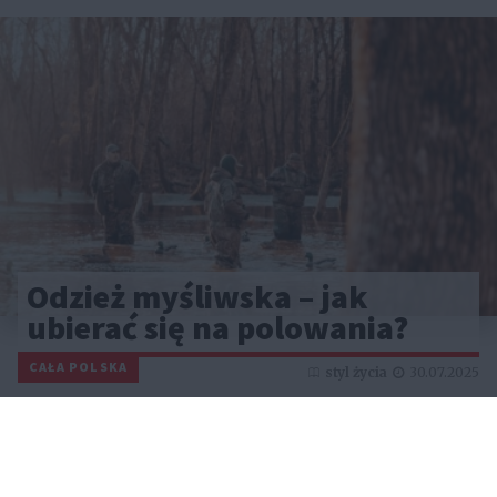
Odzież myśliwska – jak
ubierać się na polowania?
CAŁA POLSKA
styl życia
30.07.2025
Reklama