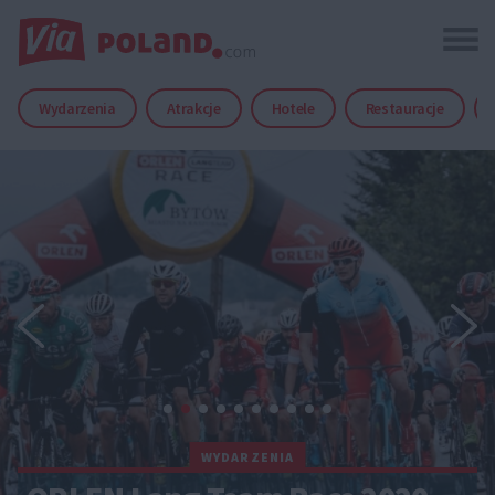
Wydarzenia
Atrakcje
Hotele
Restauracje
WYDARZENIA