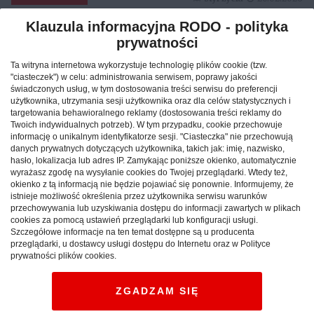
Klauzula informacyjna RODO - polityka
prywatności
Reklama
Ta witryna internetowa wykorzystuje technologię plików cookie (tzw.
"ciasteczek") w celu: administrowania serwisem, poprawy jakości
świadczonych usług, w tym dostosowania treści serwisu do preferencji
użytkownika, utrzymania sesji użytkownika oraz dla celów statystycznych i
targetowania behawioralnego reklamy (dostosowania treści reklamy do
Twoich indywidualnych potrzeb). W tym przypadku, cookie przechowuje
informację o unikalnym identyfikatorze sesji. "Ciasteczka" nie przechowują
danych prywatnych dotyczących użytkownika, takich jak: imię, nazwisko,
hasło, lokalizacja lub adres IP. Zamykając poniższe okienko, automatycznie
wyrażasz zgodę na wysyłanie cookies do Twojej przeglądarki. Wtedy też,
okienko z tą informacją nie będzie pojawiać się ponownie. Informujemy, że
istnieje możliwość określenia przez użytkownika serwisu warunków
przechowywania lub uzyskiwania dostępu do informacji zawartych w plikach
cookies za pomocą ustawień przeglądarki lub konfiguracji usługi.
Szczegółowe informacje na ten temat dostępne są u producenta
Jak znaleźć idealny nocleg
przeglądarki, u dostawcy usługi dostępu do Internetu oraz w Polityce
prywatności plików cookies.
podczas podróży po Polsce?
ZGADZAM SIĘ
CAŁA POLSKA
hotele
04.02.2026