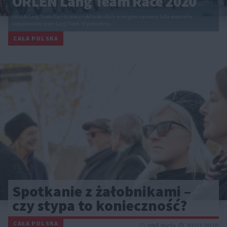
ORLEN Lang Team Race 2020
ORLEN Lang Team Race to nowy cykl kolarskich wyścigów szosowych dla amatorów
organizowany przez Lang Team. W przyszłym…
CAŁA POLSKA
Spotkanie z żałobnikami –
czy stypa to konieczność?
CAŁA POLSKA
styl życia
20.02.2026