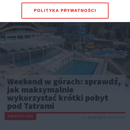
POLITYKA PRYWATNOŚCI
Weekend w górach: sprawdź,
jak maksymalnie
wykorzystać krótki pobyt
pod Tatrami
CAŁA POLSKA
atrakcje
27.12.2025