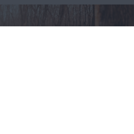
Odzież myśliwska – jak
ubierać się na polowania?
CAŁA POLSKA
styl życia
30.07.2025
Reklama