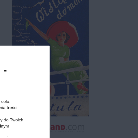
 -
 celu:
ia treści
my do Twoich
alnym
h