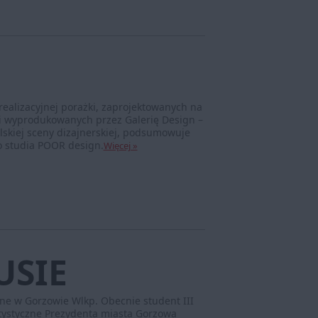
 realizacyjnej porażki, zaprojektowanych na
 i wyprodukowanych przez Galerię Design –
lskiej sceny dizajnerskiej, podsumowuje
o studia POOR design.
Więcej »
USIE
ne w Gorzowie Wlkp. Obecnie student III
ystyczne Prezydenta miasta Gorzowa