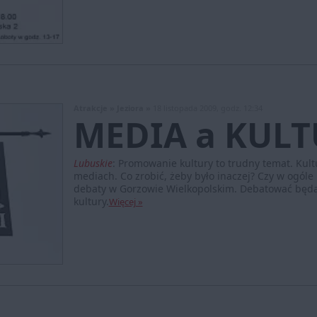
Atrakcje »
Jeziora »
18 listopada 2009, godz. 12:34
MEDIA a KUL
Lubuskie
:
Promowanie kultury to trudny temat. Kult
mediach. Co zrobić, żeby było inaczej? Czy w ogóle
debaty w Gorzowie Wielkopolskim. Debatować będą 
kultury.
Więcej »