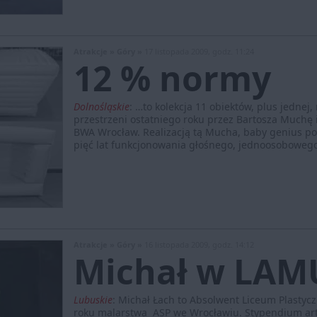
Atrakcje »
Góry »
17 listopada 2009, godz. 11:24
12 % normy
Dolnośląskie
:
…to kolekcja 11 obiektów, plus jednej,
przestrzeni ostatniego roku przez Bartosza Muchę
BWA Wrocław. Realizacją tą Mucha, baby genius po
pięć lat funkcjonowania głośnego, jednoosoboweg
Atrakcje »
Góry »
16 listopada 2009, godz. 14:12
Michał w LAM
Lubuskie
:
Michał Łach to Absolwent Liceum Plastycz
roku malarstwa ASP we Wrocławiu. Stypendium art