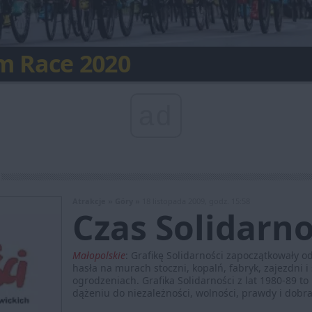
 świata będzie w Polsce
m Race 2020
ty Turystyczne 2019
Nostra w Zabrzu
 na rowerze lub rolkach
 Góra z nową trasą
owa Planetarium Śląskiego
ropejskiego
arzenie roku w Rybniku
 prywatność
ad
Atrakcje »
Góry »
18 listopada 2009, godz. 15:58
Czas Solidarno
Małopolskie
:
Grafikę Solidarności zapoczątkowały o
hasła na murach stoczni, kopalń, fabryk, zajezdni i
ogrodzeniach. Grafika Solidarności z lat 1980-89 to
dążeniu do niezależności, wolności, prawdy i dobra