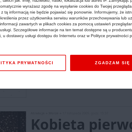
 takich jak: imię, nazwisko, hasło, lokalizacja lub adres IP. Zamykając
tomatycznie wyrażasz zgodę na wysyłanie cookies do Twojej przegląda
 z tą informacją nie będzie pojawiać się ponownie. Informujemy, że istn
kreślenia przez użytkownika serwisu warunków przechowywania lub u
informacji zawartych w plikach cookies za pomocą ustawień przeglądar
i usługi. Szczegółowe informacje na ten temat dostępne są u producent
Atrakcje »
Góry »
18 listopada 2009, godz. 11:23
i, u dostawcy usługi dostępu do Internetu oraz w Polityce prywatności p
10 lat Teatr
Małopolskie
:
Stowarzyszenie Teatr Mumerus powstał
profesjonalnych twórców: aktorów, reżyserów, sceno
ITYKA PRYWATNOŚCI
ZGADZAM SIĘ
sobie poszukiwanie nowych form teatralnych, łącze
listopadzie świętuje swoje 10-lecie.
Więcej »
Atrakcje »
Morze »
17 listopada 2009, godz. 15:37
Kobieta pierw