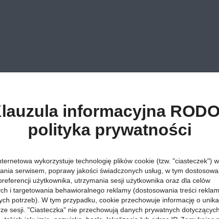
lauzula informacyjna RODO
polityka prywatności
nternetowa wykorzystuje technologię plików cookie (tzw. "ciasteczek") w
ania serwisem, poprawy jakości świadczonych usług, w tym dostosowan
preferencji użytkownika, utrzymania sesji użytkownika oraz dla celów
ych i targetowania behawioralnego reklamy (dostosowania treści rekla
ych potrzeb). W tym przypadku, cookie przechowuje informację o unik
orze sesji. "Ciasteczka" nie przechowują danych prywatnych dotyczącyc