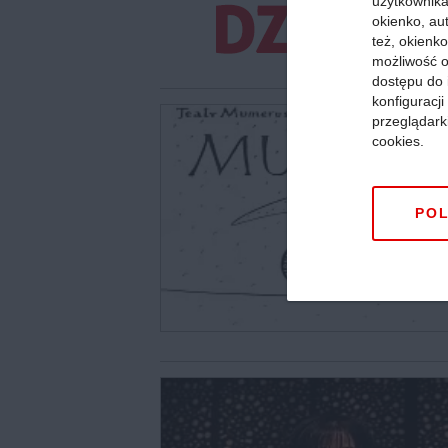
użytkownika,
okienko, au
też, okienko
możliwość o
dostępu do 
konfiguracj
przeglądark
cookies.
POL