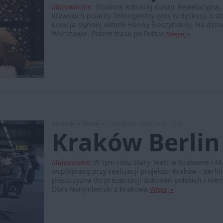
Mazowieckie
:
Studium kobiecej duszy. Rewelacyjna,
litewskich pisarzy. Inteligentny głos w dyskusji 
kreacja słynnej aktorki Hanny Śleszyńskiej. Na dzis
Warszawie. Potem trasa po Polsce.
Więcej »
Atrakcje »
Morze »
17 listopada 2009, godz. 15:25
Kraków Berlin
Małopolskie
:
W tym roku Stary Teatr w Krakowie i M
współpracę przy realizacji projektu: Kraków - Berlin:
płaszczyzna do prezentacji dokonań polskich i niem
Dom Norymberski z Krakowa.
Więcej »