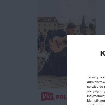
K
Ta witryna i
administrow
serwisu do 
statystyczn
indywidualn
identyfikat