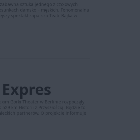
 zabawna sztuka jednego z czołowych
o stosunkach damsko – męskich. Fenomenalna
iejszy spektakl zaparsza Teatr Bajka w
 Expres
axim Gorki Theater w Berlinie rozpoczęły
 529 km Historii z Przyszłością. Będzie to
ieckich partnerów. O projekcie informuje