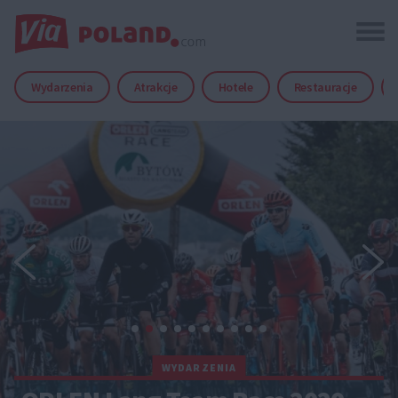
Wydarzenia
Atrakcje
Hotele
Restauracje
WYDARZENIA