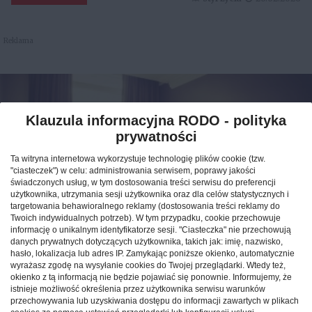
Reklama
Klauzula informacyjna RODO - polityka
prywatności
Ta witryna internetowa wykorzystuje technologię plików cookie (tzw.
"ciasteczek") w celu: administrowania serwisem, poprawy jakości
świadczonych usług, w tym dostosowania treści serwisu do preferencji
użytkownika, utrzymania sesji użytkownika oraz dla celów statystycznych i
targetowania behawioralnego reklamy (dostosowania treści reklamy do
Twoich indywidualnych potrzeb). W tym przypadku, cookie przechowuje
informację o unikalnym identyfikatorze sesji. "Ciasteczka" nie przechowują
Jak znaleźć idealny nocleg
danych prywatnych dotyczących użytkownika, takich jak: imię, nazwisko,
hasło, lokalizacja lub adres IP. Zamykając poniższe okienko, automatycznie
podczas podróży po Polsce?
wyrażasz zgodę na wysyłanie cookies do Twojej przeglądarki. Wtedy też,
okienko z tą informacją nie będzie pojawiać się ponownie. Informujemy, że
istnieje możliwość określenia przez użytkownika serwisu warunków
CAŁA POLSKA
hotele
04.02.2026
przechowywania lub uzyskiwania dostępu do informacji zawartych w plikach