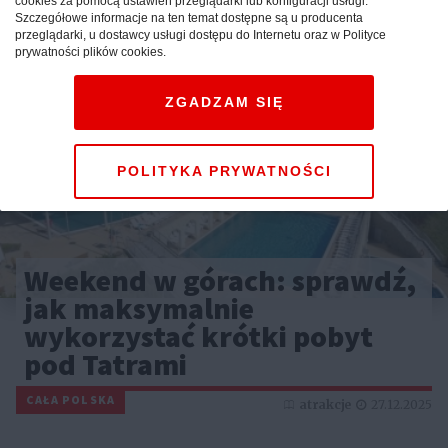
cookies za pomocą ustawień przeglądarki lub konfiguracji usługi.
Szczegółowe informacje na ten temat dostępne są u producenta
przeglądarki, u dostawcy usługi dostępu do Internetu oraz w Polityce
prywatności plików cookies.
ZGADZAM SIĘ
POLITYKA PRYWATNOŚCI
Weekend w górach: sprawdź,
jak maksymalnie
wykorzystać krótki pobyt
pod Tatrami
CAŁA POLSKA
atrakcje
27.12.2025