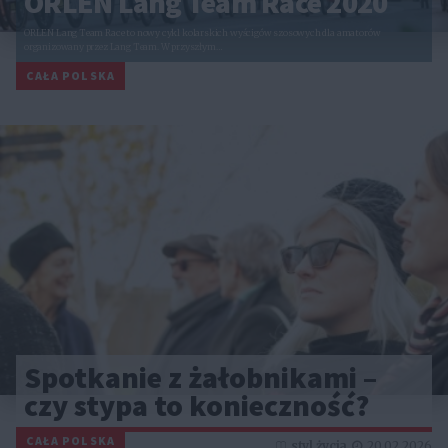
ORLEN Lang Team Race 2020
ORLEN Lang Team Race to nowy cykl kolarskich wyścigów szosowych dla amatorów
organizowany przez Lang Team. W przyszłym…
CAŁA POLSKA
Spotkanie z żałobnikami –
czy stypa to konieczność?
CAŁA POLSKA
styl życia
20.02.2026