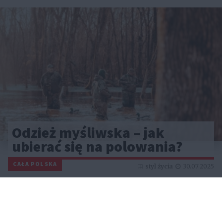
Odzież myśliwska – jak
ubierać się na polowania?
CAŁA POLSKA
styl życia
30.07.2025
Reklama