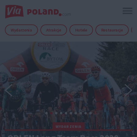
Wydarzenia
Atrakcje
Hotele
Restauracje
WYDARZENIA