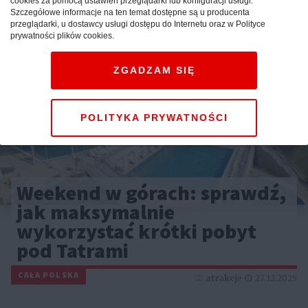
cookies za pomocą ustawień przeglądarki lub konfiguracji usługi.
Szczegółowe informacje na ten temat dostępne są u producenta
przeglądarki, u dostawcy usługi dostępu do Internetu oraz w Polityce
prywatności plików cookies.
ZGADZAM SIĘ
POLITYKA PRYWATNOŚCI
Weekend w górach: sprawdź,
jak maksymalnie
wykorzystać krótki pobyt
pod Tatrami
CAŁA POLSKA
atrakcje
27.12.2025