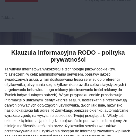
Reklama
Klauzula informacyjna RODO - polityka
prywatności
Ta witryna internetowa wykorzystuje technologię plików cookie (tzw.
"ciasteczek") w celu: administrowania serwisem, poprawy jakości
świadczonych usług, w tym dostosowania treści serwisu do preferencji
użytkownika, utrzymania sesji użytkownika oraz dla celów statystycznych i
targetowania behawioralnego reklamy (dostosowania treści reklamy do
Twoich indywidualnych potrzeb). W tym przypadku, cookie przechowuje
informację o unikalnym identyfikatorze sesji. "Ciasteczka" nie przechowują
Jak znaleźć idealny nocleg
danych prywatnych dotyczących użytkownika, takich jak: imię, nazwisko,
hasło, lokalizacja lub adres IP. Zamykając poniższe okienko, automatycznie
podczas podróży po Polsce?
wyrażasz zgodę na wysyłanie cookies do Twojej przeglądarki. Wtedy też,
okienko z tą informacją nie będzie pojawiać się ponownie. Informujemy, że
istnieje możliwość określenia przez użytkownika serwisu warunków
CAŁA POLSKA
hotele
04.02.2026
przechowywania lub uzyskiwania dostępu do informacji zawartych w plikach