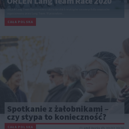
ORLEN Lang Team Race 2020
ORLEN Lang Team Race to nowy cykl kolarskich wyścigów szosowych dla amatorów
organizowany przez Lang Team. W przyszłym…
CAŁA POLSKA
Spotkanie z żałobnikami –
czy stypa to konieczność?
CAŁA POLSKA
styl życia
20.02.2026