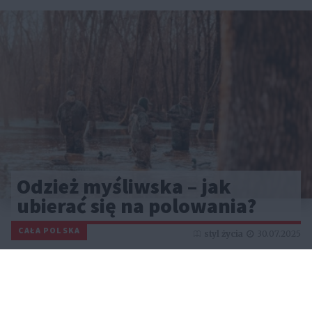
Odzież myśliwska – jak
ubierać się na polowania?
CAŁA POLSKA
styl życia
30.07.2025
Reklama