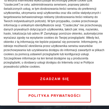
Ta witryna internetowa wykorzystuje technologię plików cookie (tzw.
"ciasteczek") w celu: administrowania serwisem, poprawy jakości
świadczonych usług, w tym dostosowania treści serwisu do preferencji
użytkownika, utrzymania sesji użytkownika oraz dla celów statystycznych i
targetowania behawioralnego reklamy (dostosowania treści reklamy do
Twoich indywidualnych potrzeb). W tym przypadku, cookie przechowuje
informację o unikalnym identyfikatorze sesji. "Ciasteczka" nie przechowują
danych prywatnych dotyczących użytkownika, takich jak: imię, nazwisko,
hasło, lokalizacja lub adres IP. Zamykając poniższe okienko, automatycznie
wyrażasz zgodę na wysyłanie cookies do Twojej przeglądarki. Wtedy też,
okienko z tą informacją nie będzie pojawiać się ponownie. Informujemy, że
istnieje możliwość określenia przez użytkownika serwisu warunków
przechowywania lub uzyskiwania dostępu do informacji zawartych w plikach
Góry Opawskie i tradycyjna
cookies za pomocą ustawień przeglądarki lub konfiguracji usługi.
Szczegółowe informacje na ten temat dostępne są u producenta
kuchnia opawska – żywe
przeglądarki, u dostawcy usługi dostępu do Internetu oraz w Polityce
prywatności plików cookies.
dziedzictwo kulturowe
regionu
ZGADZAM SIĘ
ZAGRANICA
atrakcje
08.01.2025
POLITYKA PRYWATNOŚCI