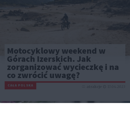
Motocyklowy weekend w
Górach Izerskich. Jak
zorganizować wycieczkę i na
co zwrócić uwagę?
CAŁA POLSKA
atrakcje
17.04.2023