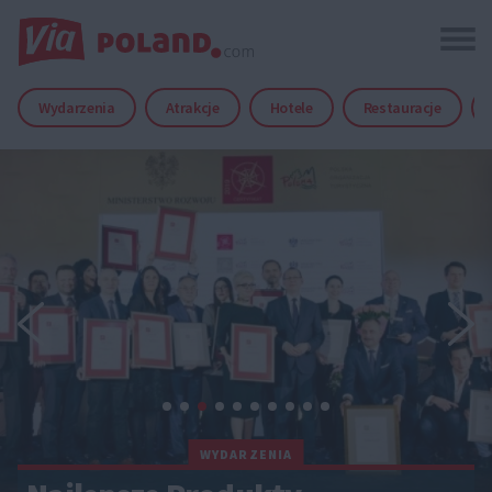
Wydarzenia
Atrakcje
Hotele
Restauracje
WYDARZENIA