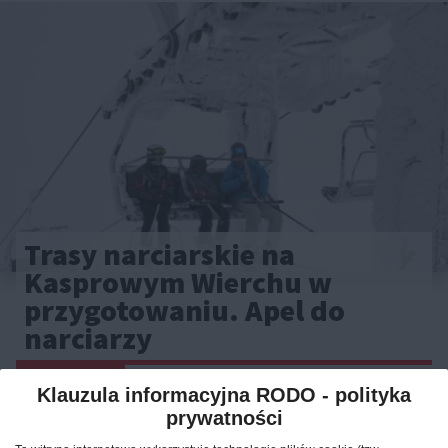
Trasy narciarskie na
Kasprowym Wierchu w
przygotowaniu. Apel do
narciarzy
CAŁA POLSKA
atrakcje
15.01.2025
Klauzula informacyjna RODO - polityka
prywatności