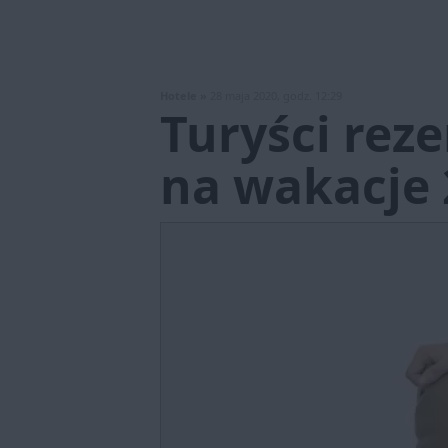
Hotele »
28 maja 2020, godz. 12:29
Turyści rez
na wakacje 