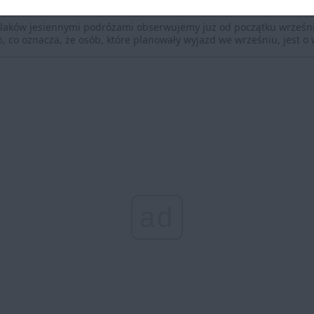
ków jesiennymi podróżami obserwujemy już od początku września 
co oznacza, że osób, które planowały wyjazd we wrześniu, jest o w
ad