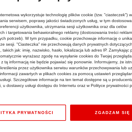
rwacji spada, jedna
o podróży
nternetowa wykorzystuje technologię plików cookie (tzw. "ciasteczek") w
ania serwisem, poprawy jakości świadczonych usług, w tym dostosowan
preferencji użytkownika, utrzymania sesji użytkownika oraz dla celów
ych i targetowania behawioralnego reklamy (dostosowania treści rekla
ych potrzeb). W tym przypadku, cookie przechowuje informację o unik
orze sesji. "Ciasteczka" nie przechowują danych prywatnych dotyczącyc
 takich jak: imię, nazwisko, hasło, lokalizacja lub adres IP. Zamykając
tomatycznie wyrażasz zgodę na wysyłanie cookies do Twojej przegląda
 z tą informacją nie będzie pojawiać się ponownie. Informujemy, że istn
kreślenia przez użytkownika serwisu warunków przechowywania lub u
informacji zawartych w plikach cookies za pomocą ustawień przeglądar
i usługi. Szczegółowe informacje na ten temat dostępne są u producent
i, u dostawcy usługi dostępu do Internetu oraz w Polityce prywatności p
ITYKA PRYWATNOŚCI
ZGADZAM SIĘ