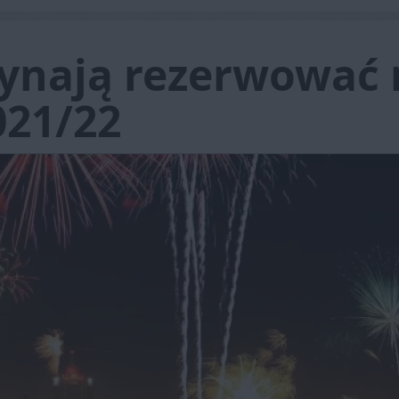
zynają rezerwować 
021/22