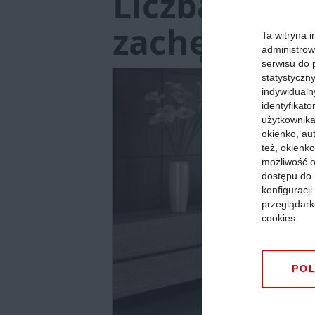
Liczba reze
zachęcają d
Ta witryna i
administrow
serwisu do 
statystyczn
indywidualn
identyfikat
użytkownika,
okienko, au
też, okienko
możliwość o
dostępu do 
konfiguracj
przeglądark
cookies.
POL