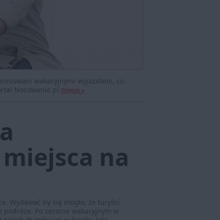
nteresowani wakacyjnymi wyjazdami, co
ortal Nocowanie.pl.
Więcej »
ra
miejsca na
ce. Wydawać by się mogło, że turyści
ne podróże. Po sezonie wakacyjnym w
ż takich tłumów jak w środku lata.