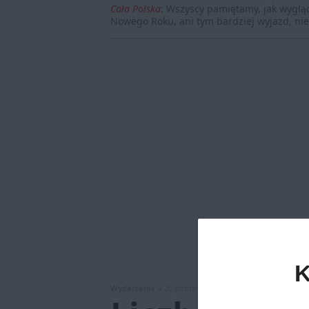
Cała Polska
:
Wszyscy pamiętamy, jak wygląd
Nowego Roku, ani tym bardziej wyjazd, nie 
K
Wydarzenia »
20 października 2020, godz. 19:43