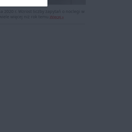
2020 r. Wzrost liczby zapytań o noclegi w
iele więcej niż rok temu.
Więcej »