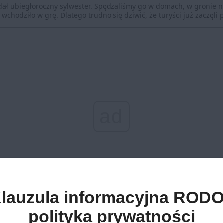
ał ubiegłoroczny sylwester. Spędzaliśmy go w domach, w gronie n
wchodziło w grę. Dlatego trudno się dziwić, że turyści już zaczęl
ad
lauzula informacyjna RODO
polityka prywatności