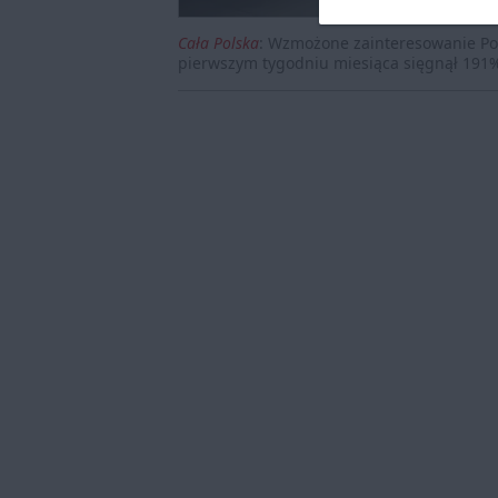
Cała Polska
:
Wzmożone zainteresowanie Pola
pierwszym tygodniu miesiąca sięgnął 191%, 