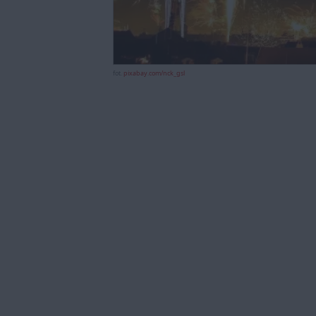
fot.
pixabay.com/nck_gsl