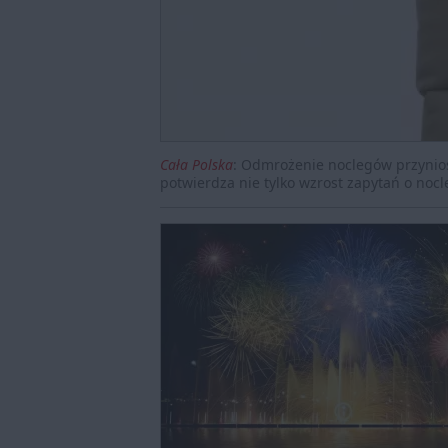
Cała Polska
:
Odmrożenie noclegów przyniosł
potwierdza nie tylko wzrost zapytań o nocl