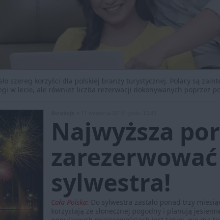
o szereg korzyści dla polskiej branży turystycznej. Polacy są zai
egi w lecie, ale również liczba rezerwacji dokonywanych poprzez p
Atrakcje »
11 września 2019, godz. 12:33
Najwyższa po
zarezerwować 
sylwestra!
Cała Polska
:
Do sylwestra zastało ponad trzy miesią
korzystają ze słonecznej pogodny i planują jesien
popularnych miejscowościach jest taniej, nie ma te