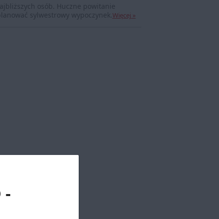
ajbliższych osób. Huczne powitanie
i planować sylwestrowy wypoczynek.
Więcej »
 -