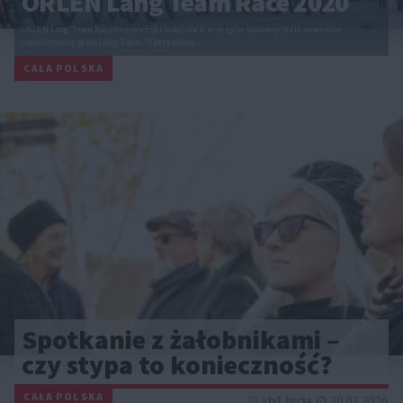
ORLEN Lang Team Race 2020
ORLEN Lang Team Race to nowy cykl kolarskich wyścigów szosowych dla amatorów
organizowany przez Lang Team. W przyszłym…
CAŁA POLSKA
Spotkanie z żałobnikami –
czy stypa to konieczność?
CAŁA POLSKA
styl życia
20.02.2026