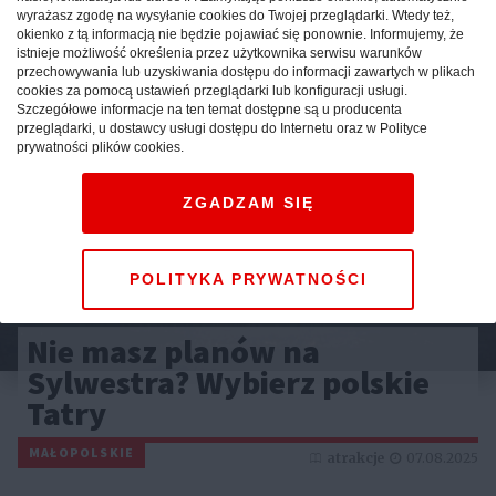
wyrażasz zgodę na wysyłanie cookies do Twojej przeglądarki. Wtedy też,
Reklama
okienko z tą informacją nie będzie pojawiać się ponownie. Informujemy, że
istnieje możliwość określenia przez użytkownika serwisu warunków
przechowywania lub uzyskiwania dostępu do informacji zawartych w plikach
cookies za pomocą ustawień przeglądarki lub konfiguracji usługi.
Szczegółowe informacje na ten temat dostępne są u producenta
przeglądarki, u dostawcy usługi dostępu do Internetu oraz w Polityce
prywatności plików cookies.
ZGADZAM SIĘ
POLITYKA PRYWATNOŚCI
Nie masz planów na
Sylwestra? Wybierz polskie
Tatry
MAŁOPOLSKIE
atrakcje
07.08.2025