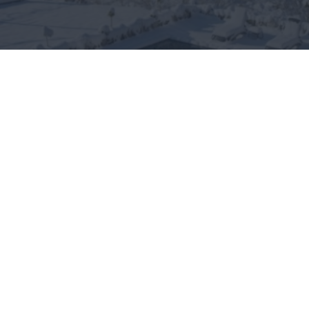
Góry Opawskie i tradycyjna
kuchnia opawska – żywe
dziedzictwo kulturowe
regionu
ZAGRANICA
atrakcje
08.01.2025