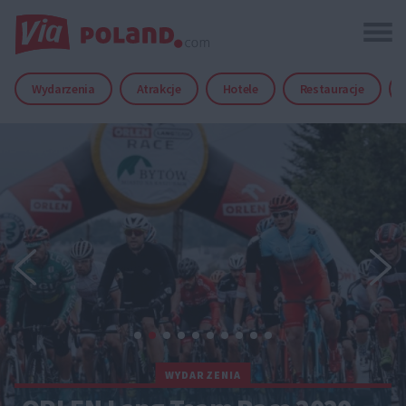
Wydarzenia
Atrakcje
Hotele
Restauracje
WYDARZENIA