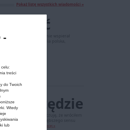
Pokaż listę wszystkich wiadomości »
 krzepić
 -
enkiewicza niejednokrotnie wspierał
 historii... Była to Biblia polska,
 celu:
ia treści
my do Twoich
alnym
h
am wszędzie
 poniższe
rki. Wtedy
ieje
edy wracam do Polski to czuję, że wróciłem
zyskiwania
życiu nabiera jakiegoś głębszego sensu
ki lub
 napisać ten artykuł.
Więcej »