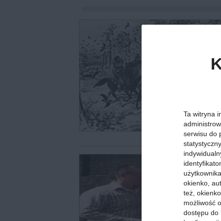
K
Ta witryna i
administrow
serwisu do 
statystyczn
indywidualn
identyfikat
użytkownika,
okienko, au
też, okienko
możliwość o
dostępu do 