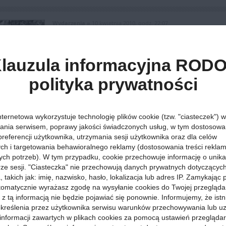
Wydarzenia »
10 kwietnia 2010, godz. 22:07
Trylogia może
lauzula informacyjna RODO
Cała Polska
:
Cykl historycznych powieści Henryka Si
Polaków w trudnych chwilach dziejowych, dawał lekcje
polityka prywatności
szczególnie cenna w okresach kryzysowych.
Więcej »
nternetowa wykorzystuje technologię plików cookie (tzw. "ciasteczek") w
ania serwisem, poprawy jakości świadczonych usług, w tym dostosowan
preferencji użytkownika, utrzymania sesji użytkownika oraz dla celów
ych i targetowania behawioralnego reklamy (dostosowania treści rekla
ych potrzeb). W tym przypadku, cookie przechowuje informację o unik
Wydarzenia »
18 marca 2010, godz. 15:55
orze sesji. "Ciasteczka" nie przechowują danych prywatnych dotyczącyc
Polskę spotyk
 takich jak: imię, nazwisko, hasło, lokalizacja lub adres IP. Zamykając
tomatycznie wyrażasz zgodę na wysyłanie cookies do Twojej przegląda
 z tą informacją nie będzie pojawiać się ponownie. Informujemy, że istn
Cała Polska
:
Ciągle się gdzieś włóczę, ale zawsze ki
kreślenia przez użytkownika serwisu warunków przechowywania lub u
na właściwe miejsce. Czasami to co nas spotyka w 
informacji zawartych w plikach cookies za pomocą ustawień przeglądar
dopiero z perspektywy czasu. Dlatego postanowiłem