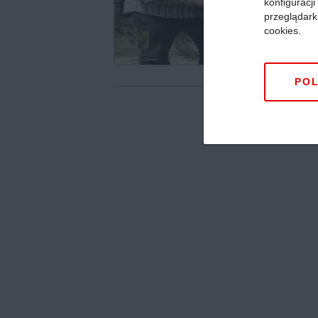
konfiguracj
przeglądark
cookies.
POL