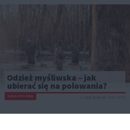
Odzież myśliwska – jak
ubierać się na polowania?
CAŁA POLSKA
styl życia
30.07.2025
Reklama