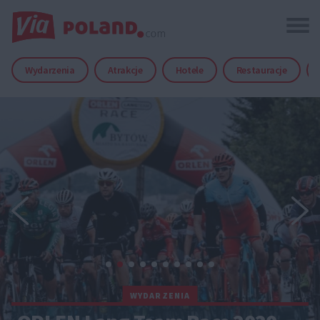
Wydarzenia
Atrakcje
Hotele
Restauracje
WYDARZENIA