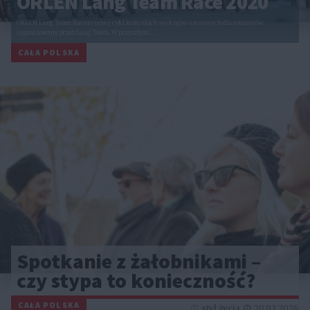
ORLEN Lang Team Race 2020
ORLEN Lang Team Race to nowy cykl kolarskich wyścigów szosowych dla amatorów
organizowany przez Lang Team. W przyszłym…
CAŁA POLSKA
Spotkanie z żałobnikami –
czy stypa to konieczność?
CAŁA POLSKA
styl życia
20.02.2026