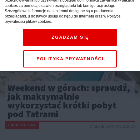
przechowywania lub uzyskiwania dostępu do informacji zawartych w plikach
cookies za pomocą ustawień przeglądarki lub konfiguracji usługi.
Szczegółowe informacje na ten temat dostępne są u producenta
przeglądarki, u dostawcy usługi dostępu do Internetu oraz w Polityce
prywatności plików cookies.
ZGADZAM SIĘ
POLITYKA PRYWATNOŚCI
Weekend w górach: sprawdź,
jak maksymalnie
wykorzystać krótki pobyt
pod Tatrami
CAŁA POLSKA
atrakcje
27.12.2025