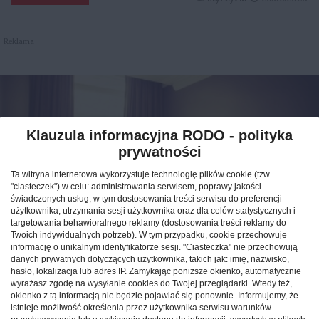
Reklama
Klauzula informacyjna RODO - polityka
prywatności
Ta witryna internetowa wykorzystuje technologię plików cookie (tzw.
"ciasteczek") w celu: administrowania serwisem, poprawy jakości
świadczonych usług, w tym dostosowania treści serwisu do preferencji
użytkownika, utrzymania sesji użytkownika oraz dla celów statystycznych i
targetowania behawioralnego reklamy (dostosowania treści reklamy do
Twoich indywidualnych potrzeb). W tym przypadku, cookie przechowuje
Jak znaleźć idealny nocleg
informację o unikalnym identyfikatorze sesji. "Ciasteczka" nie przechowują
danych prywatnych dotyczących użytkownika, takich jak: imię, nazwisko,
podczas podróży po Polsce?
hasło, lokalizacja lub adres IP. Zamykając poniższe okienko, automatycznie
wyrażasz zgodę na wysyłanie cookies do Twojej przeglądarki. Wtedy też,
okienko z tą informacją nie będzie pojawiać się ponownie. Informujemy, że
CAŁA POLSKA
hotele
04.02.2026
istnieje możliwość określenia przez użytkownika serwisu warunków