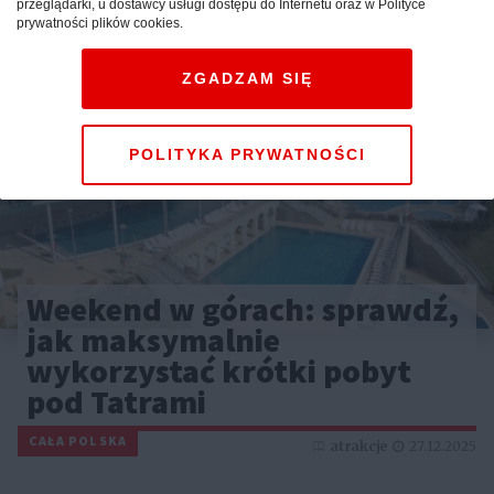
przeglądarki, u dostawcy usługi dostępu do Internetu oraz w Polityce
prywatności plików cookies.
ZGADZAM SIĘ
POLITYKA PRYWATNOŚCI
Weekend w górach: sprawdź,
jak maksymalnie
wykorzystać krótki pobyt
pod Tatrami
CAŁA POLSKA
atrakcje
27.12.2025