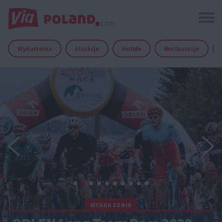
Wydarzenia
Atrakcje
Hotele
Restauracje
WYDARZENIA