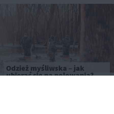
Odzież myśliwska – jak
ubierać się na polowania?
CAŁA POLSKA
styl życia
30.07.2025
Reklama