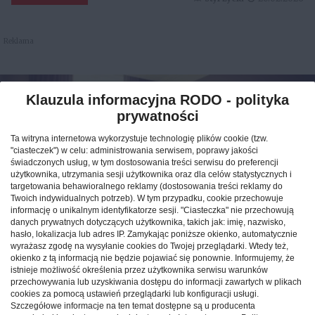
Reklama
Klauzula informacyjna RODO - polityka
prywatności
Ta witryna internetowa wykorzystuje technologię plików cookie (tzw.
"ciasteczek") w celu: administrowania serwisem, poprawy jakości
świadczonych usług, w tym dostosowania treści serwisu do preferencji
użytkownika, utrzymania sesji użytkownika oraz dla celów statystycznych i
targetowania behawioralnego reklamy (dostosowania treści reklamy do
Twoich indywidualnych potrzeb). W tym przypadku, cookie przechowuje
informację o unikalnym identyfikatorze sesji. "Ciasteczka" nie przechowują
danych prywatnych dotyczących użytkownika, takich jak: imię, nazwisko,
hasło, lokalizacja lub adres IP. Zamykając poniższe okienko, automatycznie
Jak znaleźć idealny nocleg
wyrażasz zgodę na wysyłanie cookies do Twojej przeglądarki. Wtedy też,
okienko z tą informacją nie będzie pojawiać się ponownie. Informujemy, że
podczas podróży po Polsce?
istnieje możliwość określenia przez użytkownika serwisu warunków
przechowywania lub uzyskiwania dostępu do informacji zawartych w plikach
cookies za pomocą ustawień przeglądarki lub konfiguracji usługi.
CAŁA POLSKA
hotele
04.02.2026
Szczegółowe informacje na ten temat dostępne są u producenta