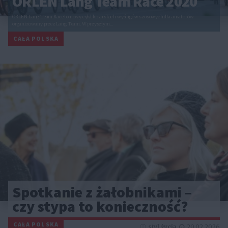
ORLEN Lang Team Race 2020
ORLEN Lang Team Race to nowy cykl kolarskich wyścigów szosowych dla amatorów
organizowany przez Lang Team. W przyszłym…
CAŁA POLSKA
Spotkanie z żałobnikami –
czy stypa to konieczność?
CAŁA POLSKA
styl życia
20.02.2026