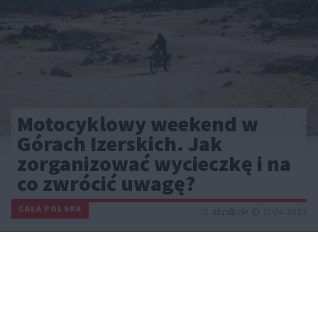
Motocyklowy weekend w
Górach Izerskich. Jak
zorganizować wycieczkę i na
co zwrócić uwagę?
CAŁA POLSKA
atrakcje
17.04.2023