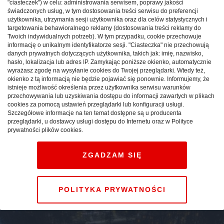
"ciasteczek") w celu: administrowania serwisem, poprawy jakości
świadczonych usług, w tym dostosowania treści serwisu do preferencji
użytkownika, utrzymania sesji użytkownika oraz dla celów statystycznych i
targetowania behawioralnego reklamy (dostosowania treści reklamy do
Twoich indywidualnych potrzeb). W tym przypadku, cookie przechowuje
informację o unikalnym identyfikatorze sesji. "Ciasteczka" nie przechowują
danych prywatnych dotyczących użytkownika, takich jak: imię, nazwisko,
hasło, lokalizacja lub adres IP. Zamykając poniższe okienko, automatycznie
wyrażasz zgodę na wysyłanie cookies do Twojej przeglądarki. Wtedy też,
okienko z tą informacją nie będzie pojawiać się ponownie. Informujemy, że
istnieje możliwość określenia przez użytkownika serwisu warunków
przechowywania lub uzyskiwania dostępu do informacji zawartych w plikach
cookies za pomocą ustawień przeglądarki lub konfiguracji usługi.
Góry Opawskie i tradycyjna
Szczegółowe informacje na ten temat dostępne są u producenta
przeglądarki, u dostawcy usługi dostępu do Internetu oraz w Polityce
kuchnia opawska – żywe
prywatności plików cookies.
dziedzictwo kulturowe
regionu
ZGADZAM SIĘ
ZAGRANICA
atrakcje
08.01.2025
POLITYKA PRYWATNOŚCI