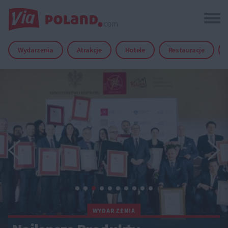
Wydarzenia
Atrakcje
Hotele
Restauracje
WYDARZENIA