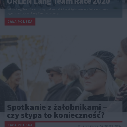
ORLEN Lang Team Race 2020
ORLEN Lang Team Race to nowy cykl kolarskich wyścigów szosowych dla amatorów
organizowany przez Lang Team. W przyszłym…
CAŁA POLSKA
Spotkanie z żałobnikami –
czy stypa to konieczność?
CAŁA POLSKA
styl życia
20.02.2026