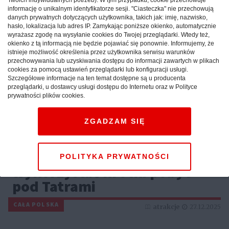
informację o unikalnym identyfikatorze sesji. "Ciasteczka" nie przechowują
danych prywatnych dotyczących użytkownika, takich jak: imię, nazwisko,
hasło, lokalizacja lub adres IP. Zamykając poniższe okienko, automatycznie
wyrażasz zgodę na wysyłanie cookies do Twojej przeglądarki. Wtedy też,
okienko z tą informacją nie będzie pojawiać się ponownie. Informujemy, że
istnieje możliwość określenia przez użytkownika serwisu warunków
przechowywania lub uzyskiwania dostępu do informacji zawartych w plikach
cookies za pomocą ustawień przeglądarki lub konfiguracji usługi.
Szczegółowe informacje na ten temat dostępne są u producenta
przeglądarki, u dostawcy usługi dostępu do Internetu oraz w Polityce
prywatności plików cookies.
ZGADZAM SIĘ
Weekend w górach: sprawdź,
jak maksymalnie
POLITYKA PRYWATNOŚCI
wykorzystać krótki pobyt
pod Tatrami
CAŁA POLSKA
atrakcje
27.12.2025