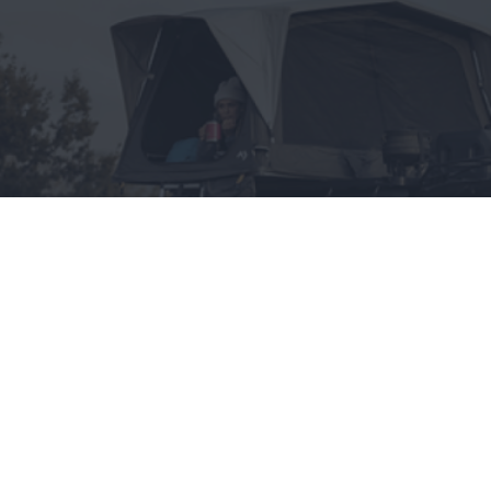
Wszystko, co chciałbyś
wiedzieć o namiotach
dachowych, a boisz się
zapytać
CAŁA POLSKA
styl życia
28.05.2025