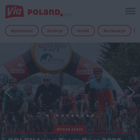
Wydarzenia
Atrakcje
Hotele
Restauracje
WYDARZENIA