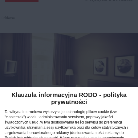
Reklama
Klauzula informacyjna RODO - polityka
prywatności
Jak znaleźć idealny nocleg
Ta witryna internetowa wykorzystuje technologię plików cookie (tzw.
podczas podróży po Polsce?
"ciasteczek") w celu: administrowania serwisem, poprawy jakości
świadczonych usług, w tym dostosowania treści serwisu do preferencji
użytkownika, utrzymania sesji użytkownika oraz dla celów statystycznych i
CAŁA POLSKA
hotele
04.02.2026
targetowania behawioralnego reklamy (dostosowania treści reklamy do
Twoich indywidualnych potrzeb). W tym przypadku, cookie przechowuje