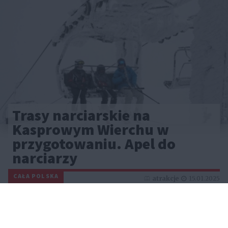
Trasy narciarskie na
Kasprowym Wierchu w
przygotowaniu. Apel do
narciarzy
CAŁA POLSKA
atrakcje
15.01.2025