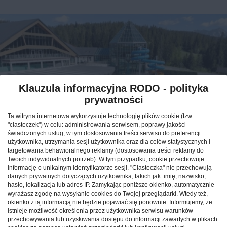
Klauzula informacyjna RODO - polityka
prywatności
Ta witryna internetowa wykorzystuje technologię plików cookie (tzw.
"ciasteczek") w celu: administrowania serwisem, poprawy jakości
świadczonych usług, w tym dostosowania treści serwisu do preferencji
Weekend w górach: sprawdź,
użytkownika, utrzymania sesji użytkownika oraz dla celów statystycznych i
jak maksymalnie
targetowania behawioralnego reklamy (dostosowania treści reklamy do
Twoich indywidualnych potrzeb). W tym przypadku, cookie przechowuje
wykorzystać krótki pobyt
informację o unikalnym identyfikatorze sesji. "Ciasteczka" nie przechowują
danych prywatnych dotyczących użytkownika, takich jak: imię, nazwisko,
pod Tatrami
hasło, lokalizacja lub adres IP. Zamykając poniższe okienko, automatycznie
wyrażasz zgodę na wysyłanie cookies do Twojej przeglądarki. Wtedy też,
okienko z tą informacją nie będzie pojawiać się ponownie. Informujemy, że
CAŁA POLSKA
atrakcje
27.12.2025
istnieje możliwość określenia przez użytkownika serwisu warunków
przechowywania lub uzyskiwania dostępu do informacji zawartych w plikach