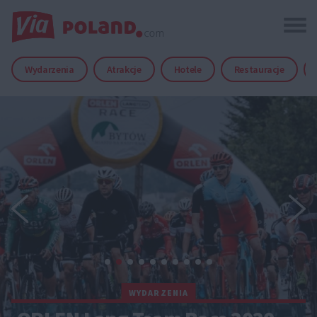
Wydarzenia
Atrakcje
Hotele
Restauracje
WYDARZENIA