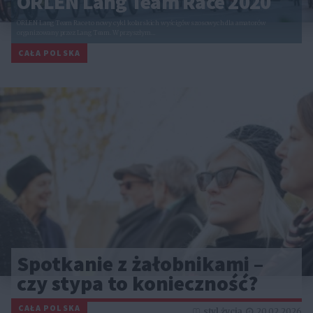
ORLEN Lang Team Race 2020
ORLEN Lang Team Race to nowy cykl kolarskich wyścigów szosowych dla amatorów
organizowany przez Lang Team. W przyszłym…
CAŁA POLSKA
Spotkanie z żałobnikami –
czy stypa to konieczność?
CAŁA POLSKA
styl życia
20.02.2026