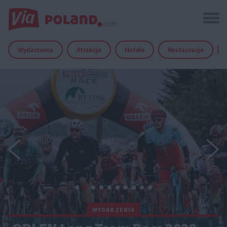
Wydarzenia
Atrakcje
Hotele
Restauracje
WYDARZENIA