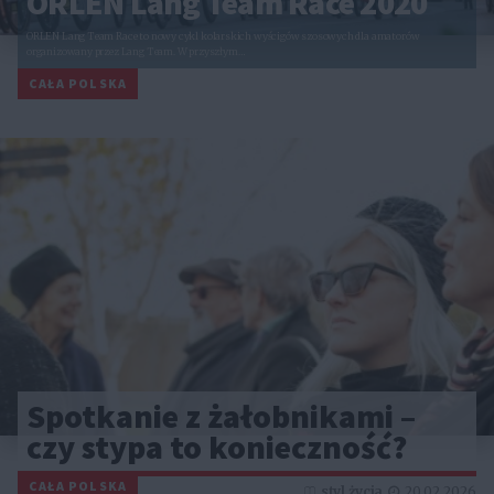
ORLEN Lang Team Race 2020
ORLEN Lang Team Race to nowy cykl kolarskich wyścigów szosowych dla amatorów
organizowany przez Lang Team. W przyszłym…
CAŁA POLSKA
Spotkanie z żałobnikami –
czy stypa to konieczność?
CAŁA POLSKA
styl życia
20.02.2026