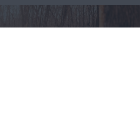
Odzież myśliwska – jak
ubierać się na polowania?
CAŁA POLSKA
styl życia
30.07.2025
Reklama