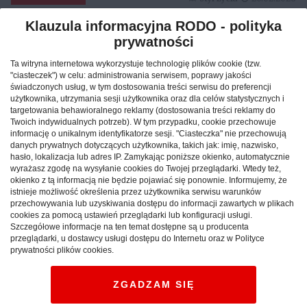
Klauzula informacyjna RODO - polityka
prywatności
Reklama
Ta witryna internetowa wykorzystuje technologię plików cookie (tzw.
"ciasteczek") w celu: administrowania serwisem, poprawy jakości
świadczonych usług, w tym dostosowania treści serwisu do preferencji
użytkownika, utrzymania sesji użytkownika oraz dla celów statystycznych i
targetowania behawioralnego reklamy (dostosowania treści reklamy do
Twoich indywidualnych potrzeb). W tym przypadku, cookie przechowuje
informację o unikalnym identyfikatorze sesji. "Ciasteczka" nie przechowują
danych prywatnych dotyczących użytkownika, takich jak: imię, nazwisko,
hasło, lokalizacja lub adres IP. Zamykając poniższe okienko, automatycznie
wyrażasz zgodę na wysyłanie cookies do Twojej przeglądarki. Wtedy też,
okienko z tą informacją nie będzie pojawiać się ponownie. Informujemy, że
istnieje możliwość określenia przez użytkownika serwisu warunków
przechowywania lub uzyskiwania dostępu do informacji zawartych w plikach
cookies za pomocą ustawień przeglądarki lub konfiguracji usługi.
Szczegółowe informacje na ten temat dostępne są u producenta
Jak znaleźć idealny nocleg
przeglądarki, u dostawcy usługi dostępu do Internetu oraz w Polityce
prywatności plików cookies.
podczas podróży po Polsce?
ZGADZAM SIĘ
CAŁA POLSKA
hotele
04.02.2026