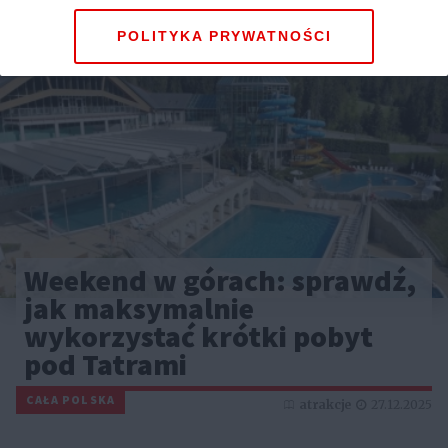
POLITYKA PRYWATNOŚCI
Weekend w górach: sprawdź,
jak maksymalnie
wykorzystać krótki pobyt
pod Tatrami
CAŁA POLSKA
atrakcje
27.12.2025