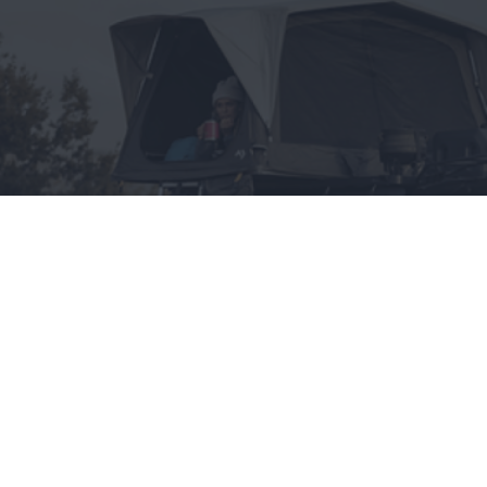
Wszystko, co chciałbyś
wiedzieć o namiotach
dachowych, a boisz się
zapytać
CAŁA POLSKA
styl życia
28.05.2025