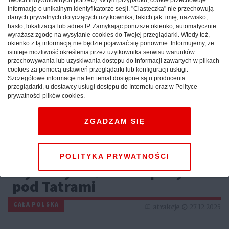
informację o unikalnym identyfikatorze sesji. "Ciasteczka" nie przechowują
danych prywatnych dotyczących użytkownika, takich jak: imię, nazwisko,
hasło, lokalizacja lub adres IP. Zamykając poniższe okienko, automatycznie
wyrażasz zgodę na wysyłanie cookies do Twojej przeglądarki. Wtedy też,
okienko z tą informacją nie będzie pojawiać się ponownie. Informujemy, że
istnieje możliwość określenia przez użytkownika serwisu warunków
przechowywania lub uzyskiwania dostępu do informacji zawartych w plikach
cookies za pomocą ustawień przeglądarki lub konfiguracji usługi.
Szczegółowe informacje na ten temat dostępne są u producenta
przeglądarki, u dostawcy usługi dostępu do Internetu oraz w Polityce
prywatności plików cookies.
ZGADZAM SIĘ
Weekend w górach: sprawdź,
jak maksymalnie
POLITYKA PRYWATNOŚCI
wykorzystać krótki pobyt
pod Tatrami
CAŁA POLSKA
atrakcje
27.12.2025