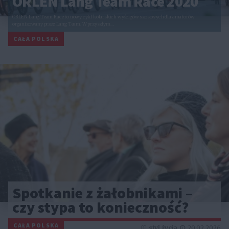
ORLEN Lang Team Race 2020
ORLEN Lang Team Race to nowy cykl kolarskich wyścigów szosowych dla amatorów
organizowany przez Lang Team. W przyszłym…
CAŁA POLSKA
Spotkanie z żałobnikami –
czy stypa to konieczność?
CAŁA POLSKA
styl życia
20.02.2026