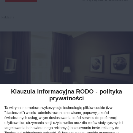
Reklama
Klauzula informacyjna RODO - polityka
prywatności
Jak znaleźć idealny nocleg
Ta witryna internetowa wykorzystuje technologię plików cookie (tzw.
podczas podróży po Polsce?
"ciasteczek") w celu: administrowania serwisem, poprawy jakości
świadczonych usług, w tym dostosowania treści serwisu do preferencji
użytkownika, utrzymania sesji użytkownika oraz dla celów statystycznych i
CAŁA POLSKA
hotele
04.02.2026
targetowania behawioralnego reklamy (dostosowania treści reklamy do
Twoich indywidualnych potrzeb). W tym przypadku, cookie przechowuje