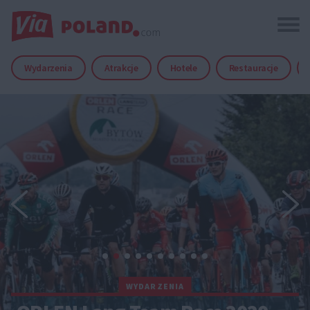
Wydarzenia
Atrakcje
Hotele
Restauracje
WYDARZENIA