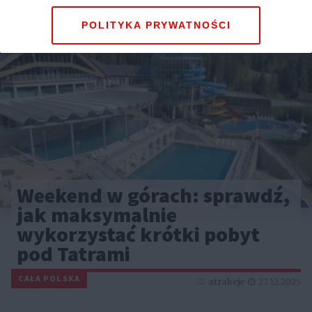
POLITYKA PRYWATNOŚCI
Weekend w górach: sprawdź,
jak maksymalnie
wykorzystać krótki pobyt
pod Tatrami
CAŁA POLSKA
atrakcje
27.12.2025