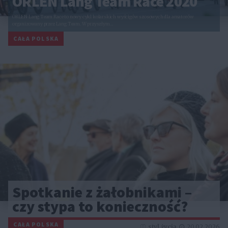
ORLEN Lang Team Race 2020
ORLEN Lang Team Race to nowy cykl kolarskich wyścigów szosowych dla amatorów
organizowany przez Lang Team. W przyszłym…
CAŁA POLSKA
Spotkanie z żałobnikami –
czy stypa to konieczność?
CAŁA POLSKA
styl życia
20.02.2026