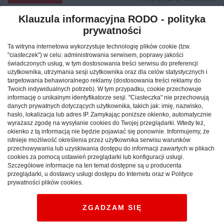
Klauzula informacyjna RODO - polityka
prywatności
Reklama
Ta witryna internetowa wykorzystuje technologię plików cookie (tzw.
"ciasteczek") w celu: administrowania serwisem, poprawy jakości
świadczonych usług, w tym dostosowania treści serwisu do preferencji
użytkownika, utrzymania sesji użytkownika oraz dla celów statystycznych i
targetowania behawioralnego reklamy (dostosowania treści reklamy do
Twoich indywidualnych potrzeb). W tym przypadku, cookie przechowuje
informację o unikalnym identyfikatorze sesji. "Ciasteczka" nie przechowują
danych prywatnych dotyczących użytkownika, takich jak: imię, nazwisko,
hasło, lokalizacja lub adres IP. Zamykając poniższe okienko, automatycznie
wyrażasz zgodę na wysyłanie cookies do Twojej przeglądarki. Wtedy też,
okienko z tą informacją nie będzie pojawiać się ponownie. Informujemy, że
istnieje możliwość określenia przez użytkownika serwisu warunków
przechowywania lub uzyskiwania dostępu do informacji zawartych w plikach
cookies za pomocą ustawień przeglądarki lub konfiguracji usługi.
Szczegółowe informacje na ten temat dostępne są u producenta
Jak znaleźć idealny nocleg
przeglądarki, u dostawcy usługi dostępu do Internetu oraz w Polityce
prywatności plików cookies.
podczas podróży po Polsce?
ZGADZAM SIĘ
CAŁA POLSKA
hotele
04.02.2026