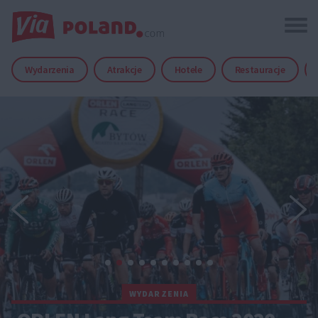
Wydarzenia
Atrakcje
Hotele
Restauracje
WYDARZENIA