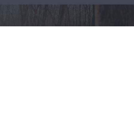
Odzież myśliwska – jak
ubierać się na polowania?
CAŁA POLSKA
styl życia
30.07.2025
Reklama