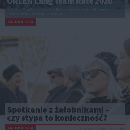
ORLEN Lang Team Race 2020
ORLEN Lang Team Race to nowy cykl kolarskich wyścigów szosowych dla amatorów
organizowany przez Lang Team. W przyszłym…
CAŁA POLSKA
Spotkanie z żałobnikami –
czy stypa to konieczność?
CAŁA POLSKA
styl życia
20.02.2026