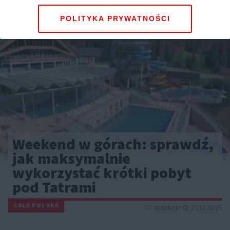
POLITYKA PRYWATNOŚCI
Weekend w górach: sprawdź,
jak maksymalnie
wykorzystać krótki pobyt
pod Tatrami
CAŁA POLSKA
atrakcje
27.12.2025