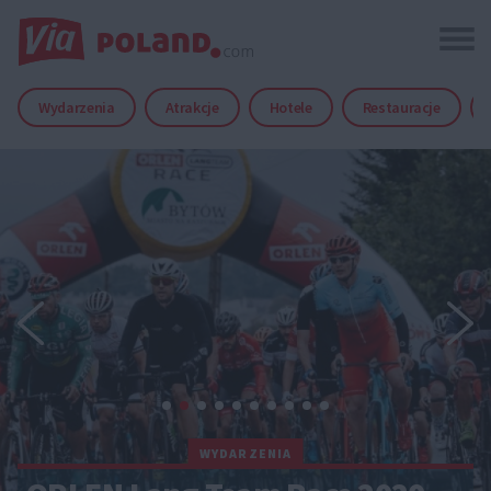
Wydarzenia
Atrakcje
Hotele
Restauracje
WYDARZENIA