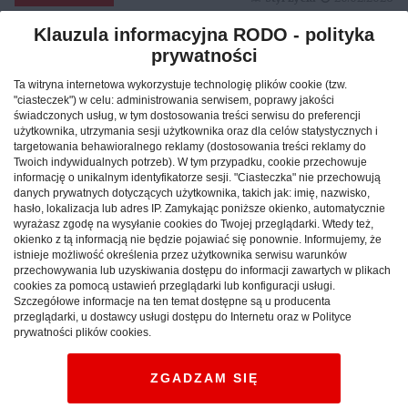
Klauzula informacyjna RODO - polityka
prywatności
Reklama
Ta witryna internetowa wykorzystuje technologię plików cookie (tzw.
"ciasteczek") w celu: administrowania serwisem, poprawy jakości
świadczonych usług, w tym dostosowania treści serwisu do preferencji
użytkownika, utrzymania sesji użytkownika oraz dla celów statystycznych i
targetowania behawioralnego reklamy (dostosowania treści reklamy do
Twoich indywidualnych potrzeb). W tym przypadku, cookie przechowuje
informację o unikalnym identyfikatorze sesji. "Ciasteczka" nie przechowują
danych prywatnych dotyczących użytkownika, takich jak: imię, nazwisko,
hasło, lokalizacja lub adres IP. Zamykając poniższe okienko, automatycznie
wyrażasz zgodę na wysyłanie cookies do Twojej przeglądarki. Wtedy też,
okienko z tą informacją nie będzie pojawiać się ponownie. Informujemy, że
istnieje możliwość określenia przez użytkownika serwisu warunków
przechowywania lub uzyskiwania dostępu do informacji zawartych w plikach
cookies za pomocą ustawień przeglądarki lub konfiguracji usługi.
Szczegółowe informacje na ten temat dostępne są u producenta
Jak znaleźć idealny nocleg
przeglądarki, u dostawcy usługi dostępu do Internetu oraz w Polityce
prywatności plików cookies.
podczas podróży po Polsce?
ZGADZAM SIĘ
CAŁA POLSKA
hotele
04.02.2026