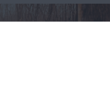
Odzież myśliwska – jak
ubierać się na polowania?
CAŁA POLSKA
styl życia
30.07.2025
Reklama