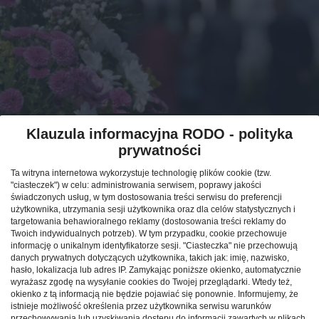
MATERIAŁ PARTNERSKI
Klauzula informacyjna RODO - polityka
Godne pożegnanie - wybór
prywatności
formy pochówku dla naszej
Ta witryna internetowa wykorzystuje technologię plików cookie (tzw.
rodziny
"ciasteczek") w celu: administrowania serwisem, poprawy jakości
świadczonych usług, w tym dostosowania treści serwisu do preferencji
użytkownika, utrzymania sesji użytkownika oraz dla celów statystycznych i
CAŁA POLSKA
styl życia
04.01.2023
targetowania behawioralnego reklamy (dostosowania treści reklamy do
Twoich indywidualnych potrzeb). W tym przypadku, cookie przechowuje
informację o unikalnym identyfikatorze sesji. "Ciasteczka" nie przechowują
danych prywatnych dotyczących użytkownika, takich jak: imię, nazwisko,
hasło, lokalizacja lub adres IP. Zamykając poniższe okienko, automatycznie
wyrażasz zgodę na wysyłanie cookies do Twojej przeglądarki. Wtedy też,
okienko z tą informacją nie będzie pojawiać się ponownie. Informujemy, że
istnieje możliwość określenia przez użytkownika serwisu warunków
przechowywania lub uzyskiwania dostępu do informacji zawartych w plikach