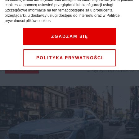
cookies za pomocą ustawień przeglądarki lub konfiguracji usługi.
Szczegółowe informacje na ten temat dostępne są u producenta
przeglądarki, u dostawcy usługi dostępu do Internetu oraz w Polityce
prywatności plików cookies.
ZGADZAM SIĘ
Okna PCV - długoletnia
stolarka okienna
POLITYKA PRYWATNOŚCI
CAŁA POLSKA
styl życia
22.11.2022