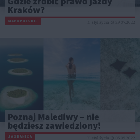
Gdzie zrobić prawo jazdy
Kraków?
MAŁOPOLSKIE
styl życia
29.07.2022
Poznaj Malediwy – nie
będziesz zawiedziony!
ZAGRANICA
styl życia
05.05.2022