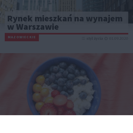
Rynek mieszkań na wynajem
w Warszawie
MAZOWIECKIE
styl życia
01.09.2020
Dieta pudełkowa a redukcja