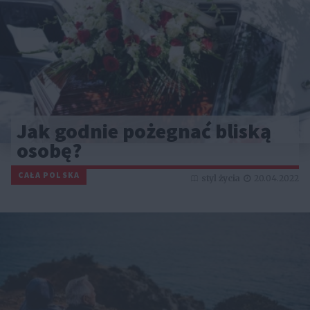
Jak godnie pożegnać bliską
osobę?
CAŁA POLSKA
styl życia
20.04.2022