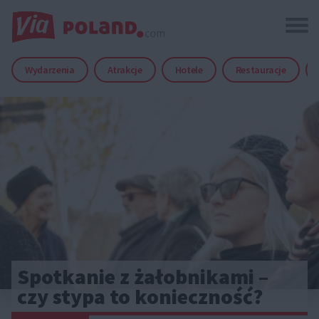
Wydarzenia
Atrakcje
Hotele
Restauracje
Spotkanie z żałobnikami –
czy stypa to konieczność?