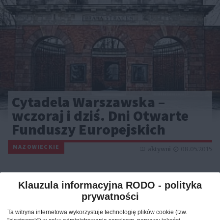
Cytadela Warszawska –
wczoraj i dziś. Dni Otwarte
Funduszy Europejskich
MAZOWIECKIE
aktywni
08.05.2015
Klauzula informacyjna RODO - polityka
prywatności
Ta witryna internetowa wykorzystuje technologię plików cookie (tzw.