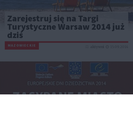
Zarejestruj się na Targi
Turystyczne Warsaw 2014 już
dziś
MAZOWIECKIE
aktywni
15.09.2014