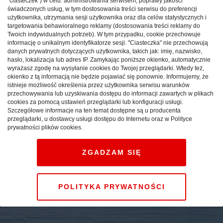
"ciasteczek") w celu: administrowania serwisem, poprawy jakości
świadczonych usług, w tym dostosowania treści serwisu do preferencji
użytkownika, utrzymania sesji użytkownika oraz dla celów statystycznych i
targetowania behawioralnego reklamy (dostosowania treści reklamy do
Twoich indywidualnych potrzeb). W tym przypadku, cookie przechowuje
informację o unikalnym identyfikatorze sesji. "Ciasteczka" nie przechowują
danych prywatnych dotyczących użytkownika, takich jak: imię, nazwisko,
hasło, lokalizacja lub adres IP. Zamykając poniższe okienko, automatycznie
wyrażasz zgodę na wysyłanie cookies do Twojej przeglądarki. Wtedy też,
Planuj, praktykuj, poznawaj,
okienko z tą informacją nie będzie pojawiać się ponownie. Informujemy, że
istnieje możliwość określenia przez użytkownika serwisu warunków
baw się - startuje serwis
przechowywania lub uzyskiwania dostępu do informacji zawartych w plikach
geoturystyczny
cookies za pomocą ustawień przeglądarki lub konfiguracji usługi.
Szczegółowe informacje na ten temat dostępne są u producenta
Wycieczkownik.pl
przeglądarki, u dostawcy usługi dostępu do Internetu oraz w Polityce
prywatności plików cookies.
CAŁA POLSKA
aktywni
26.02.2015
ZGADZAM SIĘ
POLITYKA PRYWATNOŚCI