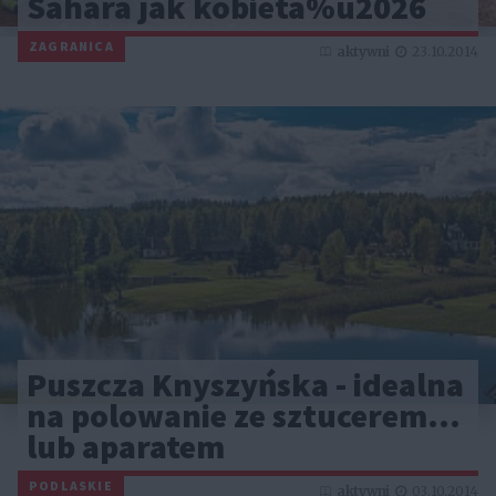
Sahara jak kobieta%u2026
ZAGRANICA
aktywni
23.10.2014
Puszcza Knyszyńska - idealna
na polowanie ze sztucerem...
lub aparatem
PODLASKIE
aktywni
03.10.2014