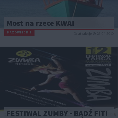
Most na rzece KWAI
MAZOWIECKIE
atrakcje
23.04.2010
FESTIWAL ZUMBY - BĄDŹ FIT!