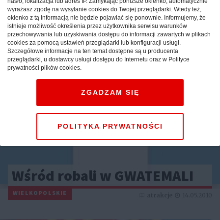
hasło, lokalizacja lub adres IP. Zamykając poniższe okienko, automatycznie
PIERŚCIENI
wyrażasz zgodę na wysyłanie cookies do Twojej przeglądarki. Wtedy też,
okienko z tą informacją nie będzie pojawiać się ponownie. Informujemy, że
MAZOWIECKIE
istnieje możliwość określenia przez użytkownika serwisu warunków
atrakcje
16.05.2010
przechowywania lub uzyskiwania dostępu do informacji zawartych w plikach
cookies za pomocą ustawień przeglądarki lub konfiguracji usługi.
Szczegółowe informacje na ten temat dostępne są u producenta
przeglądarki, u dostawcy usługi dostępu do Internetu oraz w Polityce
prywatności plików cookies.
ZGADZAM SIĘ
POLITYKA PRYWATNOŚCI
Wśród robali w GWATEMALI
WIELKOPOLSKIE
atrakcje
14.05.2010