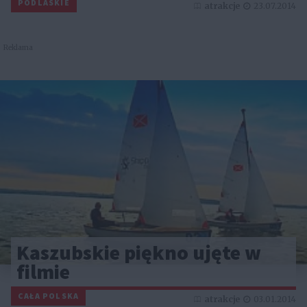
PODLASKIE
atrakcje
23.07.2014
Reklama
Kaszubskie piękno ujęte w
filmie
CAŁA POLSKA
atrakcje
03.01.2014