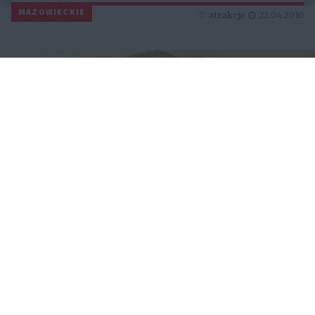
MAZOWIECKIE
atrakcje
22.04.2010
Za SZAFĄ, na KOŃCU
ŚWIATA...
ŚLĄSKIE
atrakcje
22.04.2010