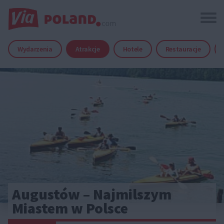
Wydarzenia
Atrakcje
Hotele
Restauracje
Augustów – Najmilszym
Miastem w Polsce