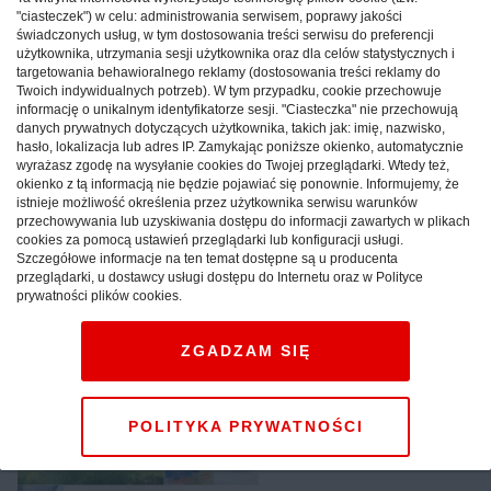
Na szlaku projektów RPO WL
"ciasteczek") w celu: administrowania serwisem, poprawy jakości
świadczonych usług, w tym dostosowania treści serwisu do preferencji
użytkownika, utrzymania sesji użytkownika oraz dla celów statystycznych i
LUBELSKIE:
Z czym kojarzymy województwo
targetowania behawioralnego reklamy (dostosowania treści reklamy do
lubelskie? Zapewne Lublin, Zamość i Roztocze
Twoich indywidualnych potrzeb). W tym przypadku, cookie przechowuje
informację o unikalnym identyfikatorze sesji. "Ciasteczka" nie przechowują
wymieniamy jednym tchem. Ale czy naprawdę
danych prywatnych dotyczących użytkownika, takich jak: imię, nazwisko,
znamy Lubelszczyznę? Podążając szlakiem
hasło, lokalizacja lub adres IP. Zamykając poniższe okienko, automatycznie
projektów Regionalnego Programu Operacyjnego
wyrażasz zgodę na wysyłanie cookies do Twojej przeglądarki. Wtedy też,
okienko z tą informacją nie będzie pojawiać się ponownie. Informujemy, że
Województwa Lubelskiego postaramy się
istnieje możliwość określenia przez użytkownika serwisu warunków
udowodnić, że Lubelskie to wciąż tajemniczy i
przechowywania lub uzyskiwania dostępu do informacji zawartych w plikach
cookies za pomocą ustawień przeglądarki lub konfiguracji usługi.
nieodkryty region, pełen ciekawych i
Szczegółowe informacje na ten temat dostępne są u producenta
niepowtarzalnych miejsc.
przeglądarki, u dostawcy usługi dostępu do Internetu oraz w Polityce
prywatności plików cookies.
Reklama
ZGADZAM SIĘ
Pobierz przewodnik
POLITYKA PRYWATNOŚCI