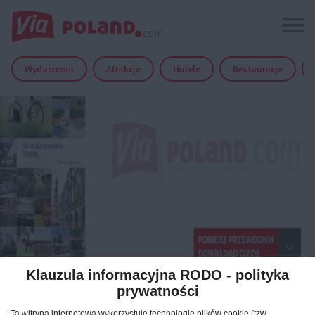
Wydarzenia
Atrakcje
Hotele
Restauracje
Klauzula informacyjna RODO - polityka
prywatności
przewodniki po polsce / poland travel guides
14.09.2015
Ta witryna internetowa wykorzystuje technologię plików cookie (tzw.