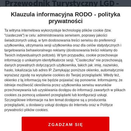
Przewodnik Turystyczny LGD -
Doliną Wieprza i Leśnym
Klauzula informacyjna RODO - polityka
Szlakiem
prywatności
Ta witryna internetowa wykorzystuje technologię plików cookie (tzw.
LUBELSKIE:
Cechą wyróżniającą Firlej spośród
"ciasteczek") w celu: administrowania serwisem, poprawy jakości
szeregu gmin regionu są walory przyrodniczo -
świadczonych usług, w tym dostosowania treści serwisu do preferencji
użytkownika, utrzymania sesji użytkownika oraz dla celów statystycznych i
krajobrazowe. Dzięki specyficznemu
targetowania behawioralnego reklamy (dostosowania treści reklamy do
mikroklimatowi lasów sosnowych i atrakcyjnej
Twoich indywidualnych potrzeb). W tym przypadku, cookie przechowuje
lokalizacji, gmina posiada wielki potencjał
informację o unikalnym identyfikatorze sesji. "Ciasteczka" nie przechowują
danych prywatnych dotyczących użytkownika, takich jak: imię, nazwisko,
rozwoju turystyki. Brak przemysłu i ośrodków
hasło, lokalizacja lub adres IP. Zamykając poniższe okienko, automatycznie
miejskich był czynnikiem powodującym, iż
wyrażasz zgodę na wysyłanie cookies do Twojej przeglądarki. Wtedy też,
okienko z tą informacją nie będzie pojawiać się ponownie. Informujemy, że
tutejszy krajobraz nie uległ degradacji. Umiejętne i
istnieje możliwość określenia przez użytkownika serwisu warunków
racjonalne inwestowanie nie niszczy środowiska
przechowywania lub uzyskiwania dostępu do informacji zawartych w plikach
cookies za pomocą ustawień przeglądarki lub konfiguracji usługi.
naturalnego, lecz sprzyja podnoszeniu standardu
Szczegółowe informacje na ten temat dostępne są u producenta
życia mieszkańców oraz rozbudowie bazy
przeglądarki, u dostawcy usługi dostępu do Internetu oraz w Polityce
turystycznej.
prywatności plików cookies.
Reklama
ZGADZAM SIĘ