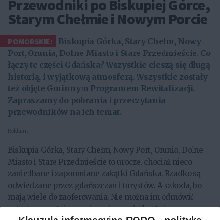
Przewodniki po Biskupiej Górce,
Starym Chełmie i Nowym Porcie
POMORSKIE:
Biskupia Górka, Stary Chełm, Nowy
Port, Orunia, Dolne Miasto i Stare Przedmieście. Co
łączy te części Gdańska? Wszystkie cieszą się długą
historią, i wyjątkową atmosferą. Wszystkie zostały
też objęte Gminnym Programem Rewitalizacji.
Zapraszamy do pobrania i przeczytania
przewodników na ich temat.
Reklama
Biskupia Górka, Stary Chełm, Nowy Port, Orunia, Dolne
Miasto i Stare Przedmieście to urocze, chociaż nieco
zaniedbane i zapomniane zakątki Gdańska. Rzadko są
odwiedzane przez gdańszczan i turystów. A szkoda, bo
mają wiele do zaoferowania. Nie można im odmówić
autentyzmu. Zniszczenia wojenne dotknęły je w
Klauzula informacyjna RODO - polityka