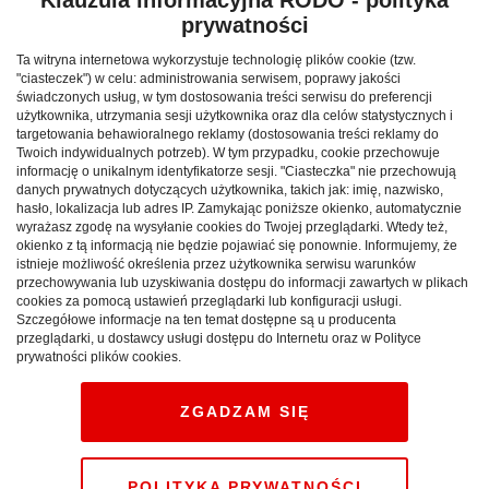
stosunkowo niewielkim zakresie. Jednak przez lata
prywatności
przylgnął do nich wizerunek miejsc niewartych
odwiedzenia, może nawet niebezpiecznych. Tego
Ta witryna internetowa wykorzystuje technologię plików cookie (tzw.
rodzaju opinii nie podzielają ich mieszkańcy. Jeśli w
"ciasteczek") w celu: administrowania serwisem, poprawy jakości
świadczonych usług, w tym dostosowania treści serwisu do preferencji
stereotypach tkwi ziarno prawdy, to raczej oddaje
użytkownika, utrzymania sesji użytkownika oraz dla celów statystycznych i
sytuację przeszłą, a nie obecną. Zresztą w ostatnich latach
targetowania behawioralnego reklamy (dostosowania treści reklamy do
Twoich indywidualnych potrzeb). W tym przypadku, cookie przechowuje
postrzeganie tych części Gdańska powoli zmienia się.
informację o unikalnym identyfikatorze sesji. "Ciasteczka" nie przechowują
Najlepiej widać to na przykładzie Dolnego Miasta, które
danych prywatnych dotyczących użytkownika, takich jak: imię, nazwisko,
hasło, lokalizacja lub adres IP. Zamykając poniższe okienko, automatycznie
po pierwszym etapie rewitalizacji z miejsca nieznanego
wyrażasz zgodę na wysyłanie cookies do Twojej przeglądarki. Wtedy też,
gdańszczanom staje się lokalizacją modną i pełną
okienko z tą informacją nie będzie pojawiać się ponownie. Informujemy, że
atrakcji.
istnieje możliwość określenia przez użytkownika serwisu warunków
przechowywania lub uzyskiwania dostępu do informacji zawartych w plikach
cookies za pomocą ustawień przeglądarki lub konfiguracji usługi.
Dla gdańszczan i turystów
Szczegółowe informacje na ten temat dostępne są u producenta
przeglądarki, u dostawcy usługi dostępu do Internetu oraz w Polityce
prywatności plików cookies.
Na każdym obszarze rewitalizacji działają lokalni
przewodnicy, którzy każdego roku oprowadzają
ZGADZAM SIĘ
wycieczki składające się z gdańszczan i turystów.
Organizowane przez Instytut Kultury Miejskiej spacery
cieszą się dużym zainteresowaniem, ale lokalnym
POLITYKA PRYWATNOŚCI