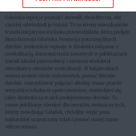
społecznościom zależy na jeszcze większej popularyzacji
wiedzy na temat ich dzielnic. Chcieliby, żeby mieszkańcy
Gdańska lepiej je poznali i docenili, chcieliby też, aby
częściej odwiedzali je turyści. To ze strony mieszkańców
wyszła inicjatywa wydania przewodników, którą podjęło
Biuro Rozwoju Gdańska. Promocja poszczególnych
dzielnic znakomicie wpisuje w działania związane z
rewitalizacją. Autorami treści zawartych w publikacjach
zostali lokalni przewodnicy i zarazem wieloletni
mieszkańcy obszarów rewitalizacji. W książeczkach
można znaleźć wiele ciekawostek, poznać historie
dzielnic, rozszyfrować pojęcia i obiekty znane przede
wszystkim lokalnym społecznościom, dowiedzieć się,
jakie działania są w nich podejmowane obecnie. To
cenne publikacje również dla turystów, zwłaszcza tych,
którzy zwiedzając Gdańsk, chcieliby wyjść poza
najbardziej uczęszczany szlak i poznać mniej znane
oblicze miasta.