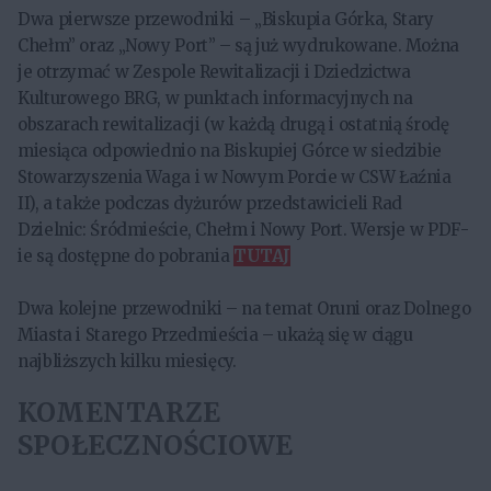
Dwa pierwsze przewodniki – „Biskupia Górka, Stary
Chełm” oraz „Nowy Port” – są już wydrukowane. Można
je otrzymać w Zespole Rewitalizacji i Dziedzictwa
Kulturowego BRG, w punktach informacyjnych na
obszarach rewitalizacji (w każdą drugą i ostatnią środę
miesiąca odpowiednio na Biskupiej Górce w siedzibie
Stowarzyszenia Waga i w Nowym Porcie w CSW Łaźnia
II), a także podczas dyżurów przedstawicieli Rad
Dzielnic: Śródmieście, Chełm i Nowy Port. Wersje w PDF-
ie są dostępne do pobrania
TUTAJ
Dwa kolejne przewodniki – na temat Oruni oraz Dolnego
Miasta i Starego Przedmieścia – ukażą się w ciągu
najbliższych kilku miesięcy.
KOMENTARZE
SPOŁECZNOŚCIOWE