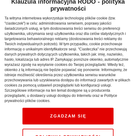
Tatry i podhalanie przewodnik
Klauzula informacyjna RODO - polityka
prywatności
retro 1882
Ta witryna internetowa wykorzystuje technologię plików cookie (tzw.
"ciasteczek") w celu: administrowania serwisem, poprawy jakości
MAŁOPOLSKIE:
Tatry i podhalanie z 1882 roku,
świadczonych usług, w tym dostosowania treści serwisu do preferencji
który ukazał się nakładem wydawnictwa Kraków:
użytkownika, utrzymania sesji użytkownika oraz dla celów statystycznych i
targetowania behawioralnego reklamy (dostosowania treści reklamy do
Towarzystwo Tatrzańskie. Liczy sobie 53 strony.
Twoich indywidualnych potrzeb). W tym przypadku, cookie przechowuje
informację o unikalnym identyfikatorze sesji. "Ciasteczka" nie przechowują
Reklama
danych prywatnych dotyczących użytkownika, takich jak: imię, nazwisko,
hasło, lokalizacja lub adres IP. Zamykając poniższe okienko, automatycznie
wyrażasz zgodę na wysyłanie cookies do Twojej przeglądarki. Wtedy też,
okienko z tą informacją nie będzie pojawiać się ponownie. Informujemy, że
istnieje możliwość określenia przez użytkownika serwisu warunków
przechowywania lub uzyskiwania dostępu do informacji zawartych w plikach
cookies za pomocą ustawień przeglądarki lub konfiguracji usługi.
Szczegółowe informacje na ten temat dostępne są u producenta
przeglądarki, u dostawcy usługi dostępu do Internetu oraz w Polityce
prywatności plików cookies.
ZGADZAM SIĘ