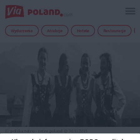
Wydarzenia
Atrakcje
Hotele
Restauracje
polska retro - retro poland
30.10.2015