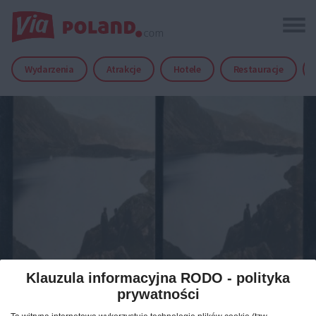
Wydarzenia
Atrakcje
Hotele
Restauracje
Klauzula informacyjna RODO - polityka
prywatności
polska retro - retro poland
30.10.2015