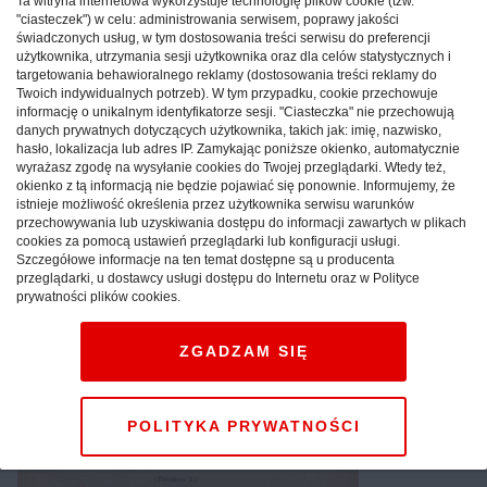
Czarny Staw Gąsiennicowy
Ta witryna internetowa wykorzystuje technologię plików cookie (tzw.
"ciasteczek") w celu: administrowania serwisem, poprawy jakości
przewodnik retro 1879
świadczonych usług, w tym dostosowania treści serwisu do preferencji
użytkownika, utrzymania sesji użytkownika oraz dla celów statystycznych i
targetowania behawioralnego reklamy (dostosowania treści reklamy do
MAŁOPOLSKIE:
Przewodnik po Czarnym Stawie
Twoich indywidualnych potrzeb). W tym przypadku, cookie przechowuje
informację o unikalnym identyfikatorze sesji. "Ciasteczka" nie przechowują
Gąsiennicowym z roku 1879, który ukazał się
danych prywatnych dotyczących użytkownika, takich jak: imię, nazwisko,
nakładem wydawnictwa Kraków: Towarzystwo
hasło, lokalizacja lub adres IP. Zamykając poniższe okienko, automatycznie
Tatrzańskie.
wyrażasz zgodę na wysyłanie cookies do Twojej przeglądarki. Wtedy też,
okienko z tą informacją nie będzie pojawiać się ponownie. Informujemy, że
istnieje możliwość określenia przez użytkownika serwisu warunków
Reklama
przechowywania lub uzyskiwania dostępu do informacji zawartych w plikach
cookies za pomocą ustawień przeglądarki lub konfiguracji usługi.
Szczegółowe informacje na ten temat dostępne są u producenta
przeglądarki, u dostawcy usługi dostępu do Internetu oraz w Polityce
prywatności plików cookies.
ZGADZAM SIĘ
POLITYKA PRYWATNOŚCI