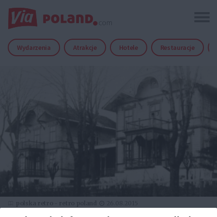
Wydarzenia
Atrakcje
Hotele
Restauracje
polska retro - retro poland
26.08.2015