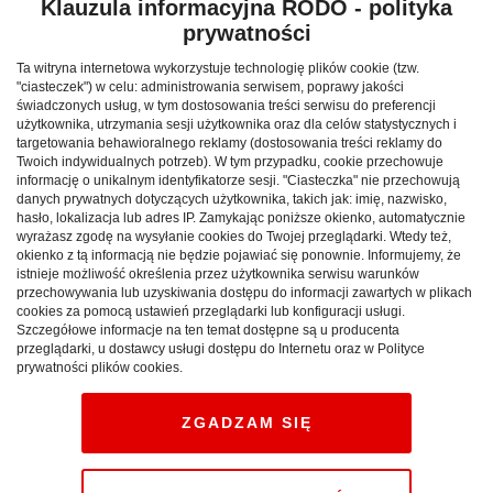
Nałęczów przewodnik retro
Klauzula informacyjna RODO - polityka
prywatności
1934
Ta witryna internetowa wykorzystuje technologię plików cookie (tzw.
"ciasteczek") w celu: administrowania serwisem, poprawy jakości
LUBELSKIE:
Przewodnik po Nałęczowie i jego
świadczonych usług, w tym dostosowania treści serwisu do preferencji
okolicach z 1934 roku, który ukazał się nakładem
użytkownika, utrzymania sesji użytkownika oraz dla celów statystycznych i
wydawnictwa W. J. Cholewińscy, (Lublin: S. Dżał).
targetowania behawioralnego reklamy (dostosowania treści reklamy do
Twoich indywidualnych potrzeb). W tym przypadku, cookie przechowuje
Liczy sobie 96 stron z ilustracjami.
informację o unikalnym identyfikatorze sesji. "Ciasteczka" nie przechowują
danych prywatnych dotyczących użytkownika, takich jak: imię, nazwisko,
Reklama
hasło, lokalizacja lub adres IP. Zamykając poniższe okienko, automatycznie
wyrażasz zgodę na wysyłanie cookies do Twojej przeglądarki. Wtedy też,
okienko z tą informacją nie będzie pojawiać się ponownie. Informujemy, że
istnieje możliwość określenia przez użytkownika serwisu warunków
przechowywania lub uzyskiwania dostępu do informacji zawartych w plikach
cookies za pomocą ustawień przeglądarki lub konfiguracji usługi.
Szczegółowe informacje na ten temat dostępne są u producenta
przeglądarki, u dostawcy usługi dostępu do Internetu oraz w Polityce
prywatności plików cookies.
ZGADZAM SIĘ