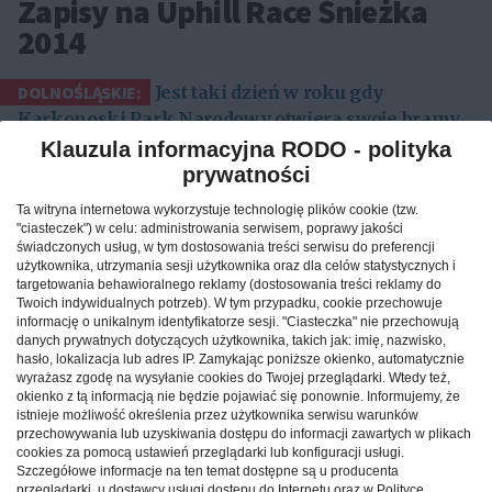
Zapisy na Uphill Race Śnieżka
2014
DOLNOŚLĄSKIE:
Jest taki dzień w roku gdy
Karkonoski Park Narodowy otwiera swoje bramy
dla miłośników dwóch kółek i pozwala zdobyć
Klauzula informacyjna RODO - polityka
jednośladem Śnieżkę, najwyższy szczyt Sudetów –
prywatności
wg najnowszych pomiarów 1603 m n.p.m. Ten
Ta witryna internetowa wykorzystuje technologię plików cookie (tzw.
dzień w tym roku to 9 sierpnia 2014. Tego dnia
"ciasteczek") w celu: administrowania serwisem, poprawy jakości
barwny peleton kolarzy wyruszy z centrum
świadczonych usług, w tym dostosowania treści serwisu do preferencji
użytkownika, utrzymania sesji użytkownika oraz dla celów statystycznych i
Karpacza na sam szczyt.
targetowania behawioralnego reklamy (dostosowania treści reklamy do
Twoich indywidualnych potrzeb). W tym przypadku, cookie przechowuje
Reklama
informację o unikalnym identyfikatorze sesji. "Ciasteczka" nie przechowują
danych prywatnych dotyczących użytkownika, takich jak: imię, nazwisko,
Za nim jednak nastąpi moment startu, będzie jeszcze
hasło, lokalizacja lub adres IP. Zamykając poniższe okienko, automatycznie
wyrażasz zgodę na wysyłanie cookies do Twojej przeglądarki. Wtedy też,
jeden bardzo emocjonujący dzień. To dzień w którym
okienko z tą informacją nie będzie pojawiać się ponownie. Informujemy, że
ruszą zapisy uczestników chcących wziąć udział w
istnieje możliwość określenia przez użytkownika serwisu warunków
przechowywania lub uzyskiwania dostępu do informacji zawartych w plikach
imprezie. Co roku, dbając o dobro turystów i przyrody,
cookies za pomocą ustawień przeglądarki lub konfiguracji usługi.
Karkonoski Park Narodowy ustala limit uczestników
Szczegółowe informacje na ten temat dostępne są u producenta
przeglądarki, u dostawcy usługi dostępu do Internetu oraz w Polityce