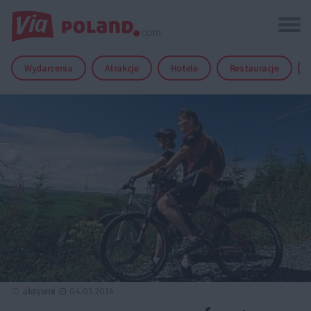
Wydarzenia
Atrakcje
Hotele
Restauracje
aktywni
04.03.2014