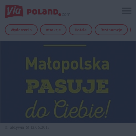
Wydarzenia
Atrakcje
Hotele
Restauracje
aktywni
12.06.2015