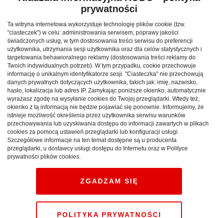
prywatności
fragment zdjęcia - puzzla z charakterystycznym dla
Małopolski motywem. Na zakończenie rundy, po
Ta witryna internetowa wykorzystuje technologię plików cookie (tzw.
przejściu 6 pytań pojawia się całe zdjęcie, a gracz musi
"ciasteczek") w celu: administrowania serwisem, poprawy jakości
świadczonych usług, w tym dostosowania treści serwisu do preferencji
odgadnąć co na nim widnieje. Gra kończy się po
użytkownika, utrzymania sesji użytkownika oraz dla celów statystycznych i
3 rundach, wygrywa osoba, która zdobędzie największą
targetowania behawioralnego reklamy (dostosowania treści reklamy do
Twoich indywidualnych potrzeb). W tym przypadku, cookie przechowuje
liczbę punktów w jak najkrótszym czasie. O miejscu w
informację o unikalnym identyfikatorze sesji. "Ciasteczka" nie przechowują
tzw. rankingu „Mistrza Województwa Małopolskiego”
danych prywatnych dotyczących użytkownika, takich jak: imię, nazwisko,
hasło, lokalizacja lub adres IP. Zamykając poniższe okienko, automatycznie
decyduje suma zgromadzonych punktów i czas, jaki
wyrażasz zgodę na wysyłanie cookies do Twojej przeglądarki. Wtedy też,
gracz poświęcił na jedną grę. W quizie można brać udział
okienko z tą informacją nie będzie pojawiać się ponownie. Informujemy, że
nieograniczoną liczbę razy. Dla Mistrza Województwa
istnieje możliwość określenia przez użytkownika serwisu warunków
przechowywania lub uzyskiwania dostępu do informacji zawartych w plikach
przewidziana jest atrakcyjna nagroda - weekend
cookies za pomocą ustawień przeglądarki lub konfiguracji usługi.
w czterogwiazdkowym hotelu na terenie Małopolski.
Szczegółowe informacje na ten temat dostępne są u producenta
przeglądarki, u dostawcy usługi dostępu do Internetu oraz w Polityce
Hasło tegorocznej kampanii, „Małopolska pasuje do
prywatności plików cookies.
Ciebie” nawiązuje do specyfiki całego województwa.
ZGADZAM SIĘ
- Małopolska to region niezwykle bogaty i różnorodny – mówię
tu nie tylko o dziedzictwie historycznym i kulturalnym, ale także
o zróżnicowaniu terenu i krajobrazu. Jesteśmy wyjątkowym
POLITYKA PRYWATNOŚCI