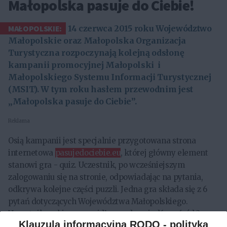
Małopolska pasuje do Ciebie!
MAŁOPOLSKIE:
14 czerwca 2015 roku Województwo
Małopolskie oraz Małopolska Organizacja
Turystyczna rozpoczynają kolejną odsłonę
kampanii promocyjnej Małopolski i
Małopolskiego Systemu Informacji Turystycznej
(MSIT). W tym roku hasłem przewodnim jest
„Małopolska pasuje do Ciebie”.
Reklama
Osią kampanii jest specjalnie przygotowana strona
internetowa
pasujedociebie.eu
, której główny element
stanowi gra - quiz. Uczestnik, po wcześniejszym
zalogowaniu się na stronie, odpowiadając na pytania,
odkrywa kolejne części puzzli. Jedna gra składa się z 6
pytań dotyczących Województwa Małopolskiego.
Uczestnik wybiera prawidłową odpowiedź spośród 3
Klauzula informacyjna RODO - polityka
propozycji. Każda poprawna odpowiedź, odkrywa