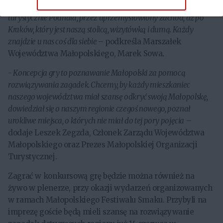
województwem o wielu twarzach: od pięknego, atrakcyjnego
turystycznie Podhala, przez uprzemysłowiony zachód, aż po
Kraków, który jest naszą stolicą, wizytówką i dumą. Każdy
znajdzie u nas coś dla siebie
– podkreśla Marszałek
Województwa Małopolskiego, Marek Sowa.
- Koncepcja gry to poznawanie Małopolski za pomocą
rozwiązywania zagadek. Chcemy, by każdy mieszkaniec
naszego województwa miał szansę odkryć swoją Małopolskę,
dowiedział się o naszym regionie czegoś nowego, poznał
urokliwe miejsca, o których nie miał do tej pory pojęcia
–
dodaje Leszek Zegzda, Członek Zarządu Województwa
Małopolskiego oraz Prezes Małopolskiej Organizacji
Turystycznej.
Zagrać w konkursową grę będzie można również na
żywo w plenerze, przy okazji wydarzeń organizowanych
w ramach Małopolskiego Festiwalu Smaku. Przybyli na
imprezę goście będą mieli szansę na rozwiązywanie