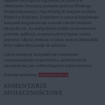
zagadek dotyczących regionu już 14 czerwca w
Oświęcimiu. Zwycięzcę poznamy podczas Wielkiego
Finału połączonego z Grą Miejską 30 sierpnia na Placu
Wolnica w Krakowie. Dodatkowo w ramach dopełnienia
kampanii zorganizowany zostanie również konkurs
fotograficzny. Na małopolskim profilu facebookowym
powstaje aplikacja, za pomocą której będzie można
przesyłać zdjęcia, zrobione w takim miejscu Małopolski,
które najbardziej pasuje do adresata.
Celem ruszającej kampanii jest zwiększenie
rozpoznawalności województwa, zarówno wśród
mieszkańców, jak i odwiedzających region turystów.
Materiał nadesłany,
pasujedociebie.eu
KOMENTARZE
SPOŁECZNOŚCIOWE