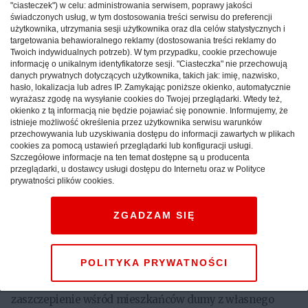
"ciasteczek") w celu: administrowania serwisem, poprawy jakości
jest również zabawa tematyczna w kopalni „Guido”, w
świadczonych usług, w tym dostosowania treści serwisu do preferencji
użytkownika, utrzymania sesji użytkownika oraz dla celów statystycznych i
Zabrzu.
targetowania behawioralnego reklamy (dostosowania treści reklamy do
Twoich indywidualnych potrzeb). W tym przypadku, cookie przechowuje
informację o unikalnym identyfikatorze sesji. "Ciasteczka" nie przechowują
danych prywatnych dotyczących użytkownika, takich jak: imię, nazwisko,
Festiwal odbędzie się w dniach 19-21 XI 2010 roku na
hasło, lokalizacja lub adres IP. Zamykając poniższe okienko, automatycznie
wyrażasz zgodę na wysyłanie cookies do Twojej przeglądarki. Wtedy też,
terenie Katowic i Zabrza. Ma on na celu burzenie
okienko z tą informacją nie będzie pojawiać się ponownie. Informujemy, że
fałszywych stereotypów o Śląsku oraz ukazanie bogatych
istnieje możliwość określenia przez użytkownika serwisu warunków
walorów lokalnej kultury wysokiej. Pragniemy, aby nasz
przechowywania lub uzyskiwania dostępu do informacji zawartych w plikach
cookies za pomocą ustawień przeglądarki lub konfiguracji usługi.
region nie kojarzył się jedynie z przemysłem ciężkim i
Szczegółowe informacje na ten temat dostępne są u producenta
gwarą śląską (niemalże jedynymi wytrychami, poprzez
przeglądarki, u dostawcy usługi dostępu do Internetu oraz w Polityce
prywatności plików cookies.
które jest postrzegany). Doceniając ich wartość, chcemy
jednak zauważyć, że Śląsk ma o wiele więcej do
ZGADZAM SIĘ
zaoferowania. Festiwal MyŚląsk pozwoli nam pokazać
ten jego fragment, który do tej pory był
marginalizowany. Co więcej, stawiamy sobie za cel
POLITYKA PRYWATNOŚCI
przełamanie wstydu śląskości przejawiającego się w
propagowaniu powierzchownych stereotypów, a także
zaszczepienie wśród mieszkańców dumy z własnego