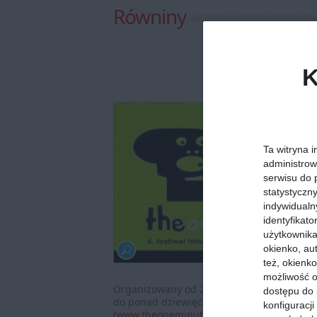
Równiny
K
Ta witryna i
administrow
serwisu do 
statystyczn
indywidualn
identyfikat
użytkownika,
okienko, au
też, okienko
możliwość o
Organizowany od 2006 roku przez Nadbałty
dostępu do 
do ponad dziewięćdziesięciu krajów na św
konfiguracj
(
www.theoneminutes.org
).