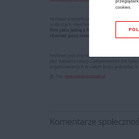
przeglądark
cookies.
Festiwal prezentuje filmy autorów zafascy
osobistych manifestów, autorów bawiących 
film jako jedną z form ekspresji i aby 
POL
również poza internetem.
Festiwal jest imprezą, która daje możliwo
jest dawanie okazji i aktywowanie nie tylk
organizowanych w całym kraju pokazów, a n
Tagi:
www.jednominutowki.pl
Komentarze społeczno