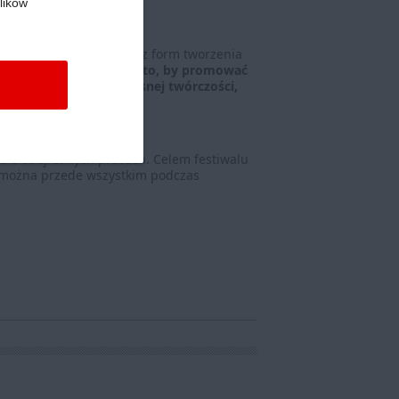
lików
jących film jako jedną z form tworzenia
inutówki powstały po to, by promować
a zaprezentowanie własnej twórczości,
ia o obejrzanych pracach. Celem festiwalu
źć można przede wszystkim podczas