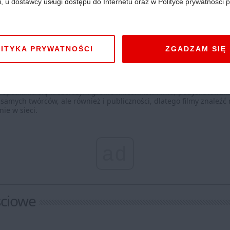
i, u dostawcy usługi dostępu do Internetu oraz w Polityce prywatności p
nowanych możliwościami eksperymentowania z obrazem, ludzi traktu
się historiami, a czasami traktujących je bardzo poważnie.
Jednom
stworzyć przestrzeń dla młodych twórców poszukujących sposobu n
ITYKA PRYWATNOŚCI
ZGADZAM SIĘ
ść spotkania się w szerszym gronie miłośników filmu, podyskutowan
o samych twórców, ale również i publiczności, dlatego filmy znale
ie w sieci.
ad
ściowe