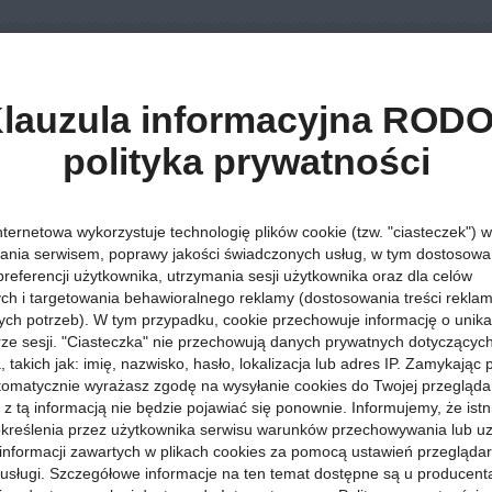
ad
lauzula informacyjna RODO
polityka prywatności
Atrakcje »
Równiny »
30 listopada 2009, godz. 13:56
JEDNOMINUT
nternetowa wykorzystuje technologię plików cookie (tzw. "ciasteczek") w
Kujawsko-Pomorskie
:
Eksperymenty z czasem i obrazem
ania serwisem, poprawy jakości świadczonych usług, w tym dostosowan
KOCYK przedstawia: CZWARTY festiwal filmów i form
preferencji użytkownika, utrzymania sesji użytkownika oraz dla celów
Miejsce - Studencki Klub Pracy Twórczej "Od Nowa", Tor
ych i targetowania behawioralnego reklamy (dostosowania treści rekla
ych potrzeb). W tym przypadku, cookie przechowuje informację o unik
orze sesji. "Ciasteczka" nie przechowują danych prywatnych dotyczącyc
 takich jak: imię, nazwisko, hasło, lokalizacja lub adres IP. Zamykając
tomatycznie wyrażasz zgodę na wysyłanie cookies do Twojej przegląda
 z tą informacją nie będzie pojawiać się ponownie. Informujemy, że istn
kreślenia przez użytkownika serwisu warunków przechowywania lub u
ckie Centrum Kultury w Gdańsku Festiwal Filmów i Form Jednominu
informacji zawartych w plikach cookies za pomocą ustawień przeglądar
iecie, a koordynowanego przez TOM Foundation w Amsterdamie, fe
i usługi. Szczegółowe informacje na ten temat dostępne są u producent