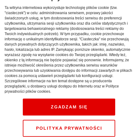
Oblicza MONGOLII
Ta witryna internetowa wykorzystuje technologię plików cookie (tzw.
"ciasteczek") w celu: administrowania serwisem, poprawy jakości
WIELKOPOLSKIE:
To kraj, gdzie step sąsiaduje z tajgą
świadczonych usług, w tym dostosowania treści serwisu do preferencji
użytkownika, utrzymania sesji użytkownika oraz dla celów statystycznych i
i pustynią, gdzie oczy przyciągają wielkie zielone
targetowania behawioralnego reklamy (dostosowania treści reklamy do
przestrzenie a mieszkańcy kultywują tradycyjny,
Twoich indywidualnych potrzeb). W tym przypadku, cookie przechowuje
liczący setki lat tryb życia. Klub Lamus w Gorzowie
informację o unikalnym identyfikatorze sesji. "Ciasteczka" nie przechowują
danych prywatnych dotyczących użytkownika, takich jak: imię, nazwisko,
zaprasza dzisiaj, 10 grudnia o godz. 18:00 na
hasło, lokalizacja lub adres IP. Zamykając poniższe okienko, automatycznie
spotkanie Poza szlakiem - nieznane oblicza
wyrażasz zgodę na wysyłanie cookies do Twojej przeglądarki. Wtedy też,
okienko z tą informacją nie będzie pojawiać się ponownie. Informujemy, że
Mongolii.
istnieje możliwość określenia przez użytkownika serwisu warunków
przechowywania lub uzyskiwania dostępu do informacji zawartych w plikach
Reklama
cookies za pomocą ustawień przeglądarki lub konfiguracji usługi.
Szczegółowe informacje na ten temat dostępne są u producenta
W programie:
przeglądarki, u dostawcy usługi dostępu do Internetu oraz w Polityce
prywatności plików cookies.
- sladeshow
– pokaz niezwykłych zdjęć z podróży
ubarwiony opowieściami o kulturze, obyczajach i religii
ZGADZAM SIĘ
mieszkańców
POLITYKA PRYWATNOŚCI
-
prelekcja
krótkich filmów, obrazujących życie