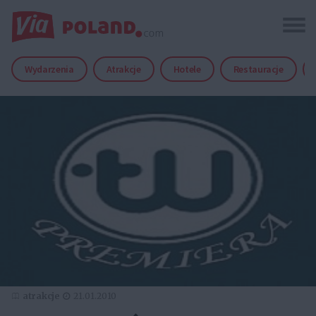
Wydarzenia
Atrakcje
Hotele
Restauracje
atrakcje
21.01.2010