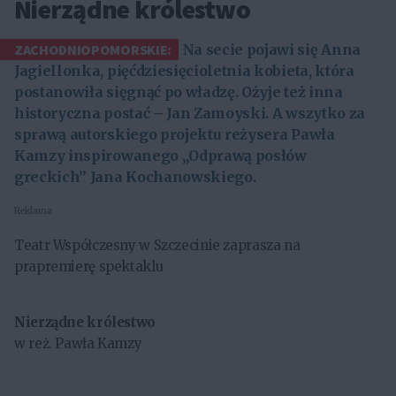
Nierządne królestwo
ZACHODNIOPOMORSKIE:
Na secie pojawi się Anna
Jagiellonka, pięćdziesięcioletnia kobieta, która
postanowiła sięgnąć po władzę. Ożyje też inna
historyczna postać – Jan Zamoyski. A wszytko za
sprawą autorskiego projektu reżysera Pawła
Kamzy inspirowanego „Odprawą posłów
greckich” Jana Kochanowskiego.
Reklama
Teatr Współczesny w Szczecinie zaprasza na
prapremierę spektaklu
Nierządne królestwo
w reż. Pawła Kamzy