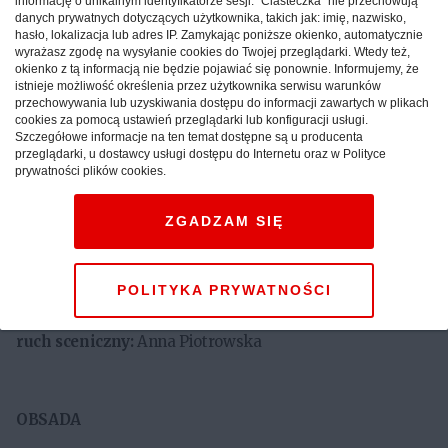
informację o unikalnym identyfikatorze sesji. "Ciasteczka" nie przechowują
zamierzeniu twórców jedynie punktem wyjścia do
danych prywatnych dotyczących użytkownika, takich jak: imię, nazwisko,
stworzenia spektaklu, który niczym gra – z przeszłością i
hasło, lokalizacja lub adres IP. Zamykając poniższe okienko, automatycznie
wyrażasz zgodę na wysyłanie cookies do Twojej przeglądarki. Wtedy też,
wyobraźnią współczesnego widza - będzie powoli
okienko z tą informacją nie będzie pojawiać się ponownie. Informujemy, że
odsłaniał przed nam to, co dotyczy nas dziś, tu i teraz.
istnieje możliwość określenia przez użytkownika serwisu warunków
przechowywania lub uzyskiwania dostępu do informacji zawartych w plikach
cookies za pomocą ustawień przeglądarki lub konfiguracji usługi.
Szczegółowe informacje na ten temat dostępne są u producenta
przeglądarki, u dostawcy usługi dostępu do Internetu oraz w Polityce
Zapraszamy do obejrzenia filmu, który powstał podczas
prywatności plików cookies.
realizacji spektaklu i projektu edukacyjnego związanego
z premierą.
ZGADZAM SIĘ
reżyseria
: Paweł Kamza
POLITYKA PRYWATNOŚCI
muzyka:
Paweł Moszumański
scenografia:
Małgorzata Szydłowska
ruch sceniczny:
Anna Piotrowska
OBSADA