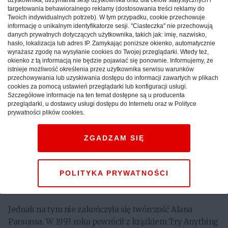
użytkownika, utrzymania sesji użytkownika oraz dla celów statystycznych i
Paul McCartney, ale naprawdę głośno zaczęto o nim
targetowania behawioralnego reklamy (dostosowania treści reklamy do
mówić po wydaniu Dark Side Of The Moon zespołu Pink
Twoich indywidualnych potrzeb). W tym przypadku, cookie przechowuje
informację o unikalnym identyfikatorze sesji. "Ciasteczka" nie przechowują
Floyd, za którą otrzymał swoją pierwszą nominację do
danych prywatnych dotyczących użytkownika, takich jak: imię, nazwisko,
Grammy. W 1975 roku postanowił założyć, wspólnie z
hasło, lokalizacja lub adres IP. Zamykając poniższe okienko, automatycznie
autorem tekstów Erickiem Woolfsonem, swoją własną
wyrażasz zgodę na wysyłanie cookies do Twojej przeglądarki. Wtedy też,
okienko z tą informacją nie będzie pojawiać się ponownie. Informujemy, że
formację – The Alan Parsons Project. W 1976 roku wydali
istnieje możliwość określenia przez użytkownika serwisu warunków
debiutancki album, zainspirowany twórczością Edgara
przechowywania lub uzyskiwania dostępu do informacji zawartych w plikach
cookies za pomocą ustawień przeglądarki lub konfiguracji usługi.
Allana Poe, Tales of Mystery Imagination, następnie w
Szczegółowe informacje na ten temat dostępne są u producenta
sprzedaży pojawiały się I, Robot, Pyramid, czy Eve.
przeglądarki, u dostawcy usługi dostępu do Internetu oraz w Polityce
prywatności plików cookies.
W sumie do roku 1987, kiedy to drogi Erica i Alana
rozeszły się, wydali wspólnie 10 albumów, z których
ZGADZAM SIĘ
każdy pokrywał się złotem i platyną niemal na całym
świecie, za które zdobyli wiele prestiżowych nagród i
wyróżnień.
POLITYKA PRYWATNOŚCI
Jednak na tym nie zakończyła się twórczość Alana
Parsonsa. W 1993 roku powrócił z krążkiem Try Anything