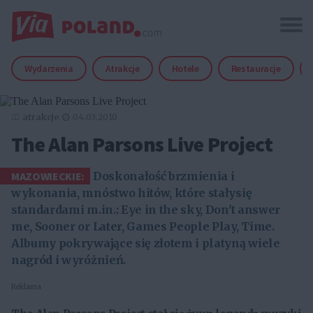
Wydarzenia
Atrakcje
Hotele
Restauracje
atrakcje
04.03.2010
The Alan Parsons Live Project
MAZOWIECKIE:
Doskonałość brzmienia i
wykonania, mnóstwo hitów, które stałysię
standardami m.in.: Eye in the sky, Don't answer
me, Sooner or Later, Games People Play, Time.
Albumy pokrywające się złotem i platyną wiele
nagród i wyróżnień.
Reklama