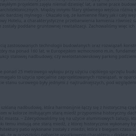
ezwykłym projektem zajęła niemal dziesięć lat, a same prace budo
architektonicznych. Między innymi filary głównego wejścia różnią 
ic bardziej mylnego - Okazało się, że kamienne filary jak i cały we
y Hotelu, a charakterystyczne przebarwienia kamienia również s
ie zostały poddane gruntownej rewitalizacji. Zachowaliśmy więc ich
cią zastosowanych technologii budowlanych oraz rozwiązań konstr
óry ma ponad 160 lat, w Europejskim wzmocniono m.in. fundamen
trukcji stalowej nadbudowy, czy wielostanowiskowy parking podzi
e ponad 25 metrowego wykopu przy użyciu ciężkiego sprzętu budo
agało to użycia specjalnie zaprojektowanych rozwiązań, w oparci
cie stanu surowego były jednymi z najtrudniejszych, pod względ
szklaną nadbudowę, która harmonijnie łączy się z historyczną cz
zjom w kolorze imitującym starą miedź przypomina historyczny dach
miasta. – Zdecydowaliśmy się na użycie aluminiowych żaluzji, któ
i temu imitują one starą miedź, z której historycznie wykonany by
tektury patio wykonane zostały z miedzi, która z biegiem czasu uzy
wi, że w przyszłości nabierze wyjątkowego charakteru – dodaje Joce