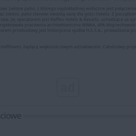
owi zielone patio, z którego najdokładniej widoczne jest połączeni
z zieleni, patio stanowi swoistą oazę dla gości hotelu. Z początki
saw. Jej operatorem jest Raffles Hotels & Resorts, uchodząca za 
projektowała pracownia architektoniczna WWAA, APA Wojciechowski 
torem przebudowy jest historyczna spółka H.E.S.A., prowadzona pr
ki-Hoffmann, będącą większościowym udziałowcem. Całościowy pro
ad
ściowe