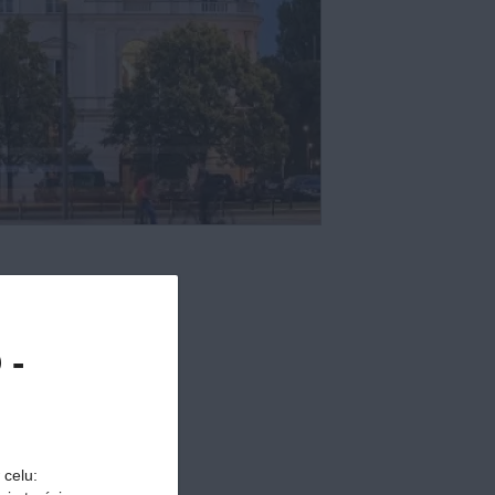
 -
 celu: