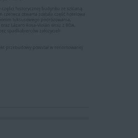
e części historycznej budynku ze szklaną
em czerwca otwarta została część hotelowa
synonim luksusowego podróżowania,
oraz Lázaro Rosa-Violán wraz z BDA.
zez spadkobierców założycieli
jekt przebudowy powstał w renomowanej