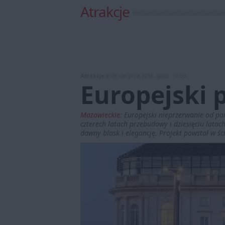
Atrakcje
Atrakcje »
08 sierpnia 2018, godz. 10:53
Europejski 
Mazowieckie
:
Europejski nieprzerwanie od po
czterech latach przebudowy i dziesięciu lata
dawny blask i elegancję. Projekt powstał w ś