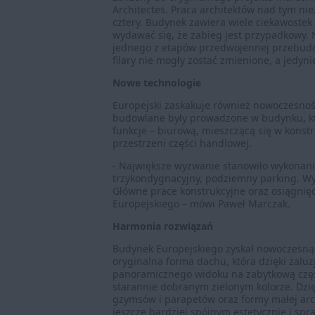
Architectes. Praca architektów nad tym ni
cztery. Budynek zawiera wiele ciekawostek 
wydawać się, że zabieg jest przypadkowy. N
jednego z etapów przedwojennej przebudow
filary nie mogły zostać zmienione, a jedyn
Nowe technologie
Europejski zaskakuje również nowoczesnoś
budowlane były prowadzone w budynku, kt
funkcje – biurową, mieszczącą się w kons
przestrzeni części handlowej.
- Największe wyzwanie stanowiło wykonani
trzykondygnacyjny, podziemny parking. Wym
Główne prace konstrukcyjne oraz osiągnię
Europejskiego – mówi Paweł Marczak.
Harmonia rozwiązań
Budynek Europejskiego zyskał nowoczesną 
oryginalna forma dachu, która dzięki żalu
panoramicznego widoku na zabytkową część 
starannie dobranym zielonym kolorze. Dzięk
gzymsów i parapetów oraz formy małej archi
jeszcze bardziej spójnym estetycznie i spra