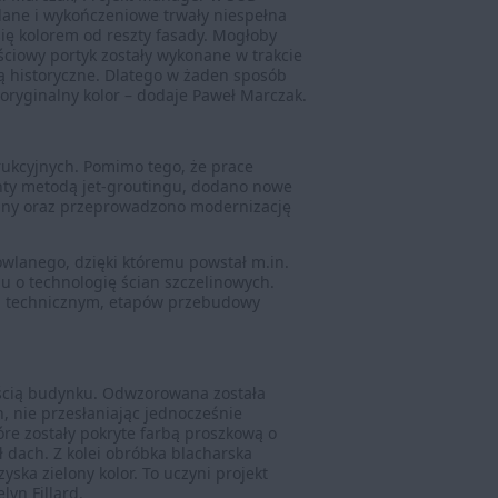
wlane i wykończeniowe trwały niespełna
się kolorem od reszty fasady. Mogłoby
jściowy portyk zostały wykonane w trakcie
ą historyczne. Dlatego w żaden sposób
 oryginalny kolor – dodaje Paweł Marczak.
ukcyjnych. Pomimo tego, że prace
ty metodą jet-groutingu, dodano nowe
emny oraz przeprowadzono modernizację
wlanego, dzięki któremu powstał m.in.
u o technologię ścian szczelinowych.
em technicznym, etapów przebudowy
ęścią budynku. Odwzorowana została
, nie przesłaniając jednocześnie
re zostały pokryte farbą proszkową o
ł dach. Z kolei obróbka blacharska
ska zielony kolor. To uczyni projekt
lyn Fillard.