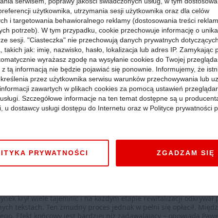
ania serwisem, poprawy jakości świadczonych usług, w tym dostosowan
preferencji użytkownika, utrzymania sesji użytkownika oraz dla celów
ych i targetowania behawioralnego reklamy (dostosowania treści rekla
ych potrzeb). W tym przypadku, cookie przechowuje informację o unik
orze sesji. "Ciasteczka" nie przechowują danych prywatnych dotyczącyc
 takich jak: imię, nazwisko, hasło, lokalizacja lub adres IP. Zamykając
owanym oryginalnym elementom architektury zachował swój history
tomatycznie wyrażasz zgodę na wysyłanie cookies do Twojej przegląda
wych funkcji dodają budynkowi współczesnego charakteru. To spr
 z tą informacją nie będzie pojawiać się ponownie. Informujemy, że istn
kreślenia przez użytkownika serwisu warunków przechowywania lub u
informacji zawartych w plikach cookies za pomocą ustawień przeglądar
szystkim ogromną satysfakcję z efektu, który udało nam się osiągn
i usługi. Szczegółowe informacje na ten temat dostępne są u producent
szawiaków. Dołożyliśmy wielu starań, aby Europejski zachwycał n
ością. Bez wątpienia jest to obiekt wyjątkowy – komentuje Jocelyn F
i, u dostawcy usługi dostępu do Internetu oraz w Polityce prywatności p
czasie. Przede wszystkim dzięki odrestaurowanej neorenesansowej
ITYKA PRYWATNOŚCI
ZGADZAM SIĘ
strukcyjnych odkryto wewnątrz zachowane fragmenty historycznych 
 Między innymi odkryto oryginalne nisze, stalową konstrukcję wew
pracy ze Stołecznym Konserwatorem Zabytków, a sam proces projekt
dynek krył wiele tajemnic i na każdym etapie rewitalizacji odkryw
lnych tekstach. Ten żmudny proces jednak w pełni się opłacił. Międ
ego. Efekt końcowy jest bardziej niż zadawalający – opowiada Pa