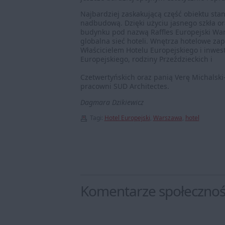
Najbardziej zaskakującą część obiektu stan
nadbudową. Dzięki użyciu jasnego szkła ora
budynku pod nazwą Raffles Europejski War
globalna sieć hoteli. Wnętrza hotelowe za
Właścicielem Hotelu Europejskiego i inwes
Europejskiego, rodziny Przeździeckich i
Czetwertyńskich oraz panią Verę Michals
pracowni SUD Architectes.
Dagmara Dzikiewicz
Tagi:
Hotel Europejski
,
Warszawa
,
hotel
Komentarze społeczno