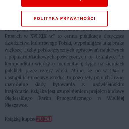
związanym z Uniwersytetem Kalifornijskim w
amerykańskim Fresno. Pochodzi z rodziny menonickiej,
karierę poświęcił badaniom przeszłości reformacji,
POLITYKA PRYWATNOŚCI
zwłaszcza dziejów anabaptyzmu. Jest autorem licznych
monografii naukowych i artykułów. „Menonici w Polsce i
Prusach w XVI-XIX w.” to cenna publikacja dotycząca
dziedzictwa kulturowego Polski, wypełniająca lukę braku
większej liczby polskojęzycznych opracowań naukowych
i popularnonaukowych poświęconych tej tematyce. To
kompendium wiedzy o menonitach, żyjąc na ziemiach
polskich przez cztery wieki. Mimo, że po w 1945 r.
nastąpił ich masowy exodus, to pozostały po nich liczne,
materialne ślady bytowania w nadwiślańskim
krajobrazie. Książka jest uzupełnieniem projektu budowy
Olęderskiego Parku Etnograficznego w Wielkiej
Nieszawce.
Książkę kupisz
TUTAJ
.