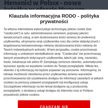
Menonici w Polsce - nowa
książka w ofercie Muzeum
Etnograficznego w Toruniu
Klauzula informacyjna RODO - polityka
prywatności
KUJAWSKO-POMORSKIE:
Książka Petera J. Klassena
Ta witryna internetowa wykorzystuje technologię plików cookie (tzw.
„Menonici w Polsce i Prusach w XVI-XIX w.” to
"ciasteczek") w celu: administrowania serwisem, poprawy jakości
świadczonych usług, w tym dostosowania treści serwisu do preferencji
nowość w naszej ofercie wydawniczej. Prezentuje
użytkownika, utrzymania sesji użytkownika oraz dla celów statystycznych i
społeczną i kulturową historię grupy osadników
targetowania behawioralnego reklamy (dostosowania treści reklamy do
związanych z wyznaniem menonickim. To
Twoich indywidualnych potrzeb). W tym przypadku, cookie przechowuje
informację o unikalnym identyfikatorze sesji. "Ciasteczka" nie przechowują
wydawnictwo o popularnonaukowym
danych prywatnych dotyczących użytkownika, takich jak: imię, nazwisko,
charakterze, oparte o wieloletnie badania
hasło, lokalizacja lub adres IP. Zamykając poniższe okienko, automatycznie
wyrażasz zgodę na wysyłanie cookies do Twojej przeglądarki. Wtedy też,
archiwalne w Niemczech, Holandii i w Polsce.
okienko z tą informacją nie będzie pojawiać się ponownie. Informujemy, że
Książka napisana jest w sposób przejrzysty i jasny.
istnieje możliwość określenia przez użytkownika serwisu warunków
przechowywania lub uzyskiwania dostępu do informacji zawartych w plikach
Opracowaniem naukowym publikacji zajął się dr
cookies za pomocą ustawień przeglądarki lub konfiguracji usługi.
Michał Targowski.
Szczegółowe informacje na ten temat dostępne są u producenta
przeglądarki, u dostawcy usługi dostępu do Internetu oraz w Polityce
Reklama
prywatności plików cookies.
Peter J. Klassen to emerytowany profesor historii,
ZGADZAM SIĘ