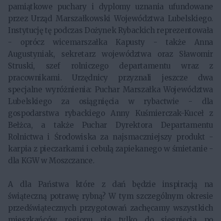
pamiątkowe puchary i dyplomy uznania ufundowane
przez Urząd Marszałkowski Województwa Lubelskiego.
Instytucję tę podczas Dożynek Rybackich reprezentowała
- oprócz wicemarszałka Kapusty - także Anna
Augustyniak, sekretarz województwa oraz Sławomir
Struski, szef rolniczego departamentu wraz z
pracownikami. Urzędnicy przyznali jeszcze dwa
specjalne wyróżnienia: Puchar Marszałka Województwa
Lubelskiego za osiągnięcia w rybactwie - dla
gospodarstwa rybackiego Anny Kuśmierczak-Kuceł z
Bełżca, a także Puchar Dyrektora Departamentu
Rolnictwa i Środowiska za najsmaczniejszy produkt -
karpia z pieczarkami i cebulą zapiekanego w śmietanie -
dla KGW w Moszczance.
A dla Państwa które z dań będzie inspiracją na
świąteczną potrawę rybną? W tym szczególnym okresie
przedświątecznych przygotowań zachęcamy wszystkich
mieszkańców regionu nie tylko do sięgnięcia po