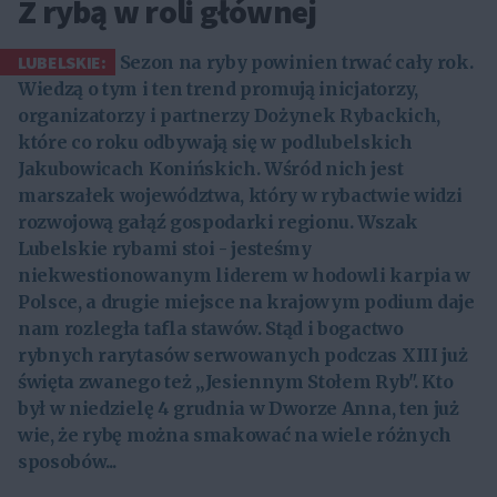
Z rybą w roli głównej
LUBELSKIE:
Sezon na ryby powinien trwać cały rok.
Wiedzą o tym i ten trend promują inicjatorzy,
organizatorzy i partnerzy Dożynek Rybackich,
które co roku odbywają się w podlubelskich
Jakubowicach Konińskich. Wśród nich jest
marszałek województwa, który w rybactwie widzi
rozwojową gałąź gospodarki regionu. Wszak
Lubelskie rybami stoi - jesteśmy
niekwestionowanym liderem w hodowli karpia w
Polsce, a drugie miejsce na krajowym podium daje
nam rozległa tafla stawów. Stąd i bogactwo
rybnych rarytasów serwowanych podczas XIII już
święta zwanego też „Jesiennym Stołem Ryb". Kto
był w niedzielę 4 grudnia w Dworze Anna, ten już
wie, że rybę można smakować na wiele różnych
sposobów...