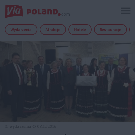
Wydarzenia
Atrakcje
Hotele
Restauracje
wydarzenia
08.12.2016