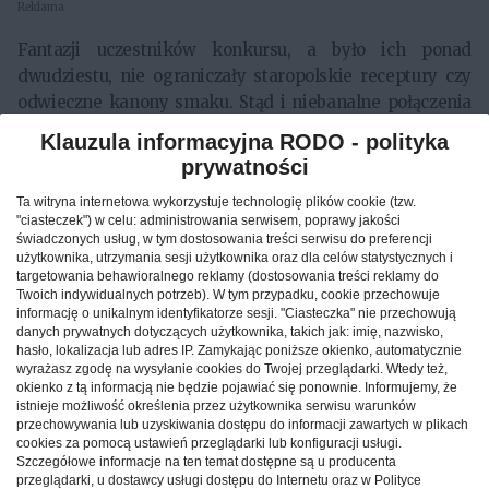
Reklama
Fantazji uczestników konkursu, a było ich ponad
dwudziestu, nie ograniczały staropolskie receptury czy
odwieczne kanony smaku. Stąd i niebanalne połączenia
składników i nowatorskie spojrzenie na tradycyjnie
Klauzula informacyjna RODO - polityka
pojmowane dania. Niezwykle smaczne, acz trudne
prywatności
zadanie - spróbować i ocenić trzydzieści pięć potraw -
Ta witryna internetowa wykorzystuje technologię plików cookie (tzw.
miała komisja konkursowa, w skład której wszedł m.in.
"ciasteczek") w celu: administrowania serwisem, poprawy jakości
wicemarszałek województwa Grzegorz Kapusta.
świadczonych usług, w tym dostosowania treści serwisu do preferencji
Najsmaczniejsze rybne fantazje wybrano w trzech
użytkownika, utrzymania sesji użytkownika oraz dla celów statystycznych i
targetowania behawioralnego reklamy (dostosowania treści reklamy do
kategoriach.
Twoich indywidualnych potrzeb). W tym przypadku, cookie przechowuje
informację o unikalnym identyfikatorze sesji. "Ciasteczka" nie przechowują
danych prywatnych dotyczących użytkownika, takich jak: imię, nazwisko,
Restauracje:
hasło, lokalizacja lub adres IP. Zamykając poniższe okienko, automatycznie
1. Filet z sandacza w pistacjach i boczku - Restauracja
wyrażasz zgodę na wysyłanie cookies do Twojej przeglądarki. Wtedy też,
okienko z tą informacją nie będzie pojawiać się ponownie. Informujemy, że
„Zaścianek"
istnieje możliwość określenia przez użytkownika serwisu warunków
2. Tort z karpia - Dwór „Mościbrody"
przechowywania lub uzyskiwania dostępu do informacji zawartych w plikach
3. Pasztet z pstrąga - Hotel „Biesiada"
cookies za pomocą ustawień przeglądarki lub konfiguracji usługi.
Szczegółowe informacje na ten temat dostępne są u producenta
Wyróżnienie - Pstrąg w galarecie - Hotel „Huzar"
przeglądarki, u dostawcy usługi dostępu do Internetu oraz w Polityce