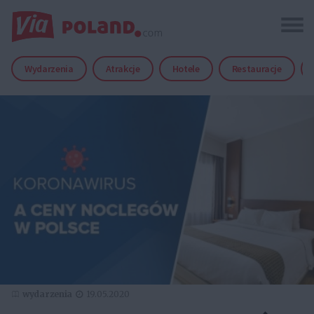
Wydarzenia
Atrakcje
Hotele
Restauracje
wydarzenia
19.05.2020