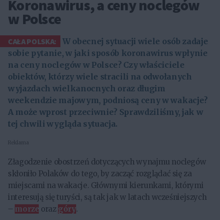
Koronawirus, a ceny noclegów
w Polsce
CAŁA POLSKA:
W obecnej sytuacji wiele osób zadaje
sobie pytanie, w jaki sposób koronawirus wpłynie
na ceny noclegów w Polsce? Czy właściciele
obiektów, którzy wiele stracili na odwołanych
wyjazdach wielkanocnych oraz długim
weekendzie majowym, podniosą ceny w wakacje?
A może wprost przeciwnie? Sprawdziliśmy, jak w
tej chwili wygląda sytuacja.
Reklama
Złagodzenie obostrzeń dotyczących wynajmu noclegów
skłoniło Polaków do tego, by zacząć rozglądać się za
miejscami na wakacje. Głównymi kierunkami, którymi
interesują się turyści, są tak jak w latach wcześniejszych
–
morze
oraz
góry
.