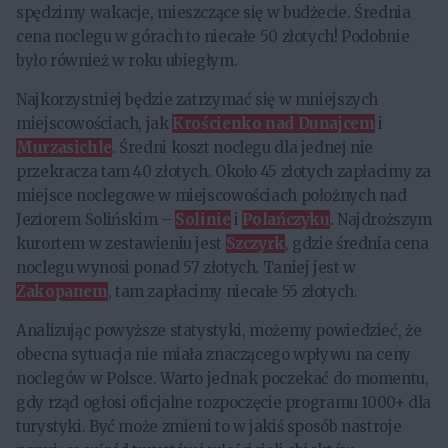
spędzimy wakacje, mieszczące się w budżecie. Średnia
cena noclegu w górach to niecałe 50 złotych! Podobnie
było również w roku ubiegłym.
Najkorzystniej będzie zatrzymać się w mniejszych
miejscowościach, jak
Krościenko nad Dunajcem
i
Murzasichle
. Średni koszt noclegu dla jednej nie
przekracza tam 40 złotych. Około 45 złotych zapłacimy za
miejsce noclegowe w miejscowościach położnych nad
Jeziorem Solińskim –
Solinie
i
Polańczyku
. Najdroższym
kurortem w zestawieniu jest
Szczyrk
, gdzie średnia cena
noclegu wynosi ponad 57 złotych. Taniej jest w
Zakopanem
, tam zapłacimy niecałe 55 złotych.
Analizując powyższe statystyki, możemy powiedzieć, że
obecna sytuacja nie miała znaczącego wpływu na ceny
noclegów w Polsce. Warto jednak poczekać do momentu,
gdy rząd ogłosi oficjalne rozpoczęcie programu 1000+ dla
turystyki. Być może zmieni to w jakiś sposób nastroje