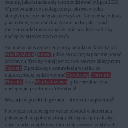
cenami, jakich można się tam spodziewać w lipcu 2020.
W porównaniu do analogicznego okresu w roku
ubiegłym, są one nieznacznie wyższe. Nie można jednak
powiedzieć, że widać drastyczne podwyżki – nad
morzem nadal można znaleźć miejsca, które oferują
noclegi w atrakcyjnych cenach.
Na pewno najwyższe ceny mają popularne kurorty, jak
Międzyzdroje
i
Rewal
, gdzie za nocleg zapłacimy ponad
60 złotych. Trochę taniej jest za to w zawsze obleganym
Sopocie
. Z poniższego zestawienia wynika, że
najkorzystniej będzie wybrać
Kołobrzeg
,
Ustronie
Morskie
oraz
Władysławowo
, gdzie średnia cena
noclegu nie przekracza 50 złotych!
Wakacje w polskich górach – ile za nie zapłacimy?
Podwyżki cen noclegów widać również w kurortach
położonych na południu kraju. Nie są one jednak zbyt
duże i nadal znajdziemy tam miejscowości, w których