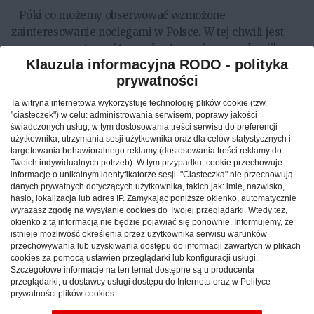
- Póki co możemy obserwować wzmożone
zainteresowanie noclegami w Polsce. W tej chwili jest
ono nawet wyższe niż przed ogłoszeniem pandemii!
Klauzula informacyjna RODO - polityka
Możemy pokusić się o stwierdzenie, że gdy bon
prywatności
turystyczny 1000+ zostanie oficjalnie zatwierdzony,
popyt na usługi noclegowe wystrzeli jeszcze bardziej. –
Ta witryna internetowa wykorzystuje technologię plików cookie (tzw.
mówi Kamila Miciuła z portalu Nocowanie.pl
"ciasteczek") w celu: administrowania serwisem, poprawy jakości
świadczonych usług, w tym dostosowania treści serwisu do preferencji
użytkownika, utrzymania sesji użytkownika oraz dla celów statystycznych i
Jakimi miejscami interesują się turyści?
targetowania behawioralnego reklamy (dostosowania treści reklamy do
Twoich indywidualnych potrzeb). W tym przypadku, cookie przechowuje
Jak już wspomniano, nadal wysoko na liście destynacji są
informację o unikalnym identyfikatorze sesji. "Ciasteczka" nie przechowują
morze oraz góry. Ale na obecnej sytuacji zyskują
danych prywatnych dotyczących użytkownika, takich jak: imię, nazwisko,
hasło, lokalizacja lub adres IP. Zamykając poniższe okienko, automatycznie
miejscowości położone na uboczu, choć nadal widać też
wyrażasz zgodę na wysyłanie cookies do Twojej przeglądarki. Wtedy też,
zainteresowanie popularnymi kurortami. Oprócz tego
okienko z tą informacją nie będzie pojawiać się ponownie. Informujemy, że
istnieje możliwość określenia przez użytkownika serwisu warunków
turyści coraz przychylniejszym okiem patrzą na bardziej
przechowywania lub uzyskiwania dostępu do informacji zawartych w plikach
spokojne, zielone regiony, jak
Kaszuby
,
Warmia
i
cookies za pomocą ustawień przeglądarki lub konfiguracji usługi.
Szczegółowe informacje na ten temat dostępne są u producenta
Podlasie
.
przeglądarki, u dostawcy usługi dostępu do Internetu oraz w Polityce
prywatności plików cookies.
Podczas epidemii koronawirusa, na skutek