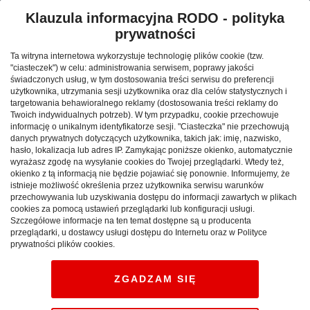
Spotkaj się z Anitą Włodarczyk
Klauzula informacyjna RODO - polityka
na Stadionie Śląskim
prywatności
ŚLĄSKIE:
Już jutro, 5 listopada, na Stadionie Śląskim
Ta witryna internetowa wykorzystuje technologię plików cookie (tzw.
"ciasteczek") w celu: administrowania serwisem, poprawy jakości
odbędzie się spotkanie z mistrzynią olimpijską,
świadczonych usług, w tym dostosowania treści serwisu do preferencji
świata i Europy w rzucie młotem, a także
użytkownika, utrzymania sesji użytkownika oraz dla celów statystycznych i
targetowania behawioralnego reklamy (dostosowania treści reklamy do
ambasadorką Stadionu Śląskiego, Anitą
Twoich indywidualnych potrzeb). W tym przypadku, cookie przechowuje
Włodarczyk. Całość rozpocznie się o godzinie 18:00.
informację o unikalnym identyfikatorze sesji. "Ciasteczka" nie przechowują
danych prywatnych dotyczących użytkownika, takich jak: imię, nazwisko,
Wstęp na wydarzenie jest bezpłatny.
hasło, lokalizacja lub adres IP. Zamykając poniższe okienko, automatycznie
wyrażasz zgodę na wysyłanie cookies do Twojej przeglądarki. Wtedy też,
Reklama
okienko z tą informacją nie będzie pojawiać się ponownie. Informujemy, że
istnieje możliwość określenia przez użytkownika serwisu warunków
Podczas spotkania Mistrzyni podzieli się ciekawostkami
przechowywania lub uzyskiwania dostępu do informacji zawartych w plikach
cookies za pomocą ustawień przeglądarki lub konfiguracji usługi.
na temat świata sportu, a także opowie o konkurencji
Szczegółowe informacje na ten temat dostępne są u producenta
rzutu młotem. Spotkanie będzie również okazją do
przeglądarki, u dostawcy usługi dostępu do Internetu oraz w Polityce
zadawania pytań naszej ambasadorce o jej codzienne
prywatności plików cookies.
treningi, przygotowania do zawodów sportowych, ale też
o rzeczy związane z uprawianiem sportu na co dzień.
ZGADZAM SIĘ
- Spotkanie z tak znakomitym i utytułowanym