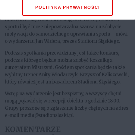
sportowcem to nie tylko możliwość poznania Anity
POLITYKA PRYWATNOŚCI
Włodarczyk na żywo, ale też szansa na to, aby
dowiedzieć się wielu interesujących rzeczy ze świata
sportu i być może niepowtarzalna szansa na zdobycie
motywacji do samodzielnego uprawiania sportu – mówi
o wydarzeniu Jan Widera, prezes Stadionu Śląskiego.
Podczas spotkania przewidziany jest także konkurs,
podczas którego będzie można zdobyć koszulkę z
autografem Mistrzyni. Gościem spotkania będzie także
wybitny trener Anity Włodarczyk, Krzysztof Kaliszewski,
który również jest ambasadorem Stadionu Śląskiego.
Wstęp na wydarzenie jest bezpłatny, a wszyscy chętni
mogą pojawić się w recepcji obiektu o godzinie 18:00.
Grupy proszone są o zgłaszanie liczby chętnych na adres
e-mail media@stadionslaski.pl.
KOMENTARZE