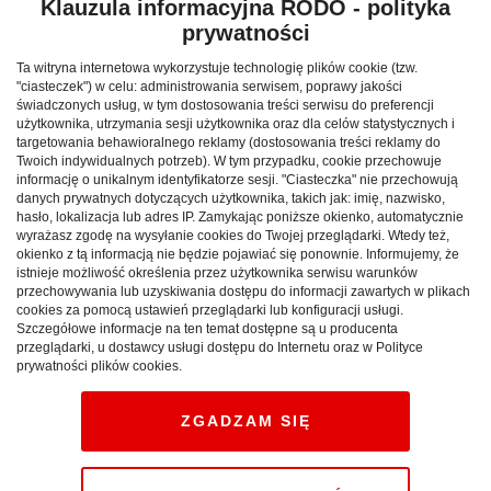
lecie Muzeum zabytków, a także możliwość sprawdzenia
Klauzula informacyjna RODO - polityka
swoich sił w poszukiwaniu ukrytych w ziemi skarbów.
prywatności
PROGRAM:
Ta witryna internetowa wykorzystuje technologię plików cookie (tzw.
"ciasteczek") w celu: administrowania serwisem, poprawy jakości
świadczonych usług, w tym dostosowania treści serwisu do preferencji
Zielona historia
użytkownika, utrzymania sesji użytkownika oraz dla celów statystycznych i
targetowania behawioralnego reklamy (dostosowania treści reklamy do
Twoich indywidualnych potrzeb). W tym przypadku, cookie przechowuje
W programie:
informację o unikalnym identyfikatorze sesji. "Ciasteczka" nie przechowują
danych prywatnych dotyczących użytkownika, takich jak: imię, nazwisko,
hasło, lokalizacja lub adres IP. Zamykając poniższe okienko, automatycznie
- Akcja historyczna „Z zabytkiem w tle”
wyrażasz zgodę na wysyłanie cookies do Twojej przeglądarki. Wtedy też,
50 zabytków na 50 – lecie
okienko z tą informacją nie będzie pojawiać się ponownie. Informujemy, że
istnieje możliwość określenia przez użytkownika serwisu warunków
przechowywania lub uzyskiwania dostępu do informacji zawartych w plikach
- Projekt Lednica „Razem dla ratowania zabytków”
cookies za pomocą ustawień przeglądarki lub konfiguracji usługi.
Szczegółowe informacje na ten temat dostępne są u producenta
Ciekawostki dotyczące projektu
przeglądarki, u dostawcy usługi dostępu do Internetu oraz w Polityce
prywatności plików cookies.
- Z historią na Ty
Szlak Piastowski od podszewki
ZGADZAM SIĘ
Warsztaty: