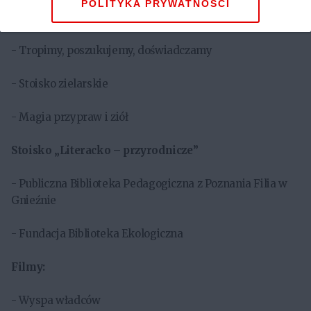
POLITYKA PRYWATNOŚCI
- Młodzi przyrodnicy
- Tropimy, poszukujemy, doświadczamy
- Stoisko zielarskie
- Magia przypraw i ziół
Stoisko „Literacko – przyrodnicze”
- Publiczna Biblioteka Pedagogiczna z Poznania Filia w
Gnieźnie
- Fundacja Biblioteka Ekologiczna
Filmy:
- Wyspa władców