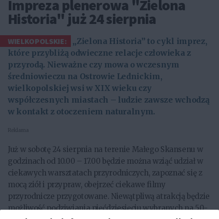
Impreza plenerowa "Zielona
Historia" już 24 sierpnia
WIELKOPOLSKIE:
„Zielona Historia” to cykl imprez,
które przybliżą odwieczne relacje człowieka z
przyrodą. Nieważne czy mowa o wczesnym
średniowieczu na Ostrowie Lednickim,
wielkopolskiej wsi w XIX wieku czy
współczesnych miastach – ludzie zawsze wchodzą
w kontakt z otoczeniem naturalnym.
Reklama
Już w sobotę 24 sierpnia na terenie Małego Skansenu w
godzinach od 10.00 – 17.00 będzie można wziąć udział w
ciekawych warsztatach przyrodniczych, zapoznać się z
mocą ziół i przypraw, obejrzeć ciekawe filmy
przyrodnicze przygotowane. Niewątpliwą atrakcją będzie
możliwość podziwiania pięćdziesięciu wybranych na 50-