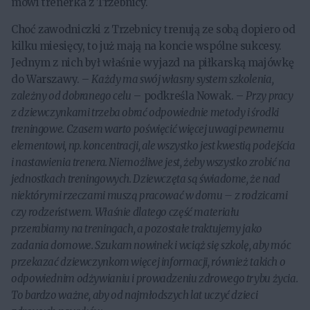
mówi trenerka z Trzebnicy.
Choć zawodniczki z Trzebnicy trenują ze sobą dopiero od
kilku miesięcy, to już mają na koncie wspólne sukcesy.
Jednym z nich był właśnie wyjazd na piłkarską majówkę
do Warszawy. –
Każdy ma swój własny system szkolenia,
zależny od dobranego celu
– podkreśla Nowak. –
Przy pracy
z dziewczynkami trzeba obrać odpowiednie metody i środki
treningowe. Czasem warto poświęcić więcej uwagi pewnemu
elementowi, np. koncentracji, ale wszystko jest kwestią podejścia
i nastawienia trenera. Niemożliwe jest, żeby wszystko zrobić na
jednostkach treningowych. Dziewczęta są świadome, że nad
niektórymi rzeczami muszą pracować w domu – z rodzicami
czy rodzeństwem. Właśnie dlatego część materiału
przerabiamy na treningach, a pozostałe traktujemy jako
zadania domowe. Szukam nowinek i wciąż się szkolę, aby móc
przekazać dziewczynkom więcej informacji, również takich o
odpowiednim odżywianiu i prowadzeniu zdrowego trybu życia.
To bardzo ważne, aby od najmłodszych lat uczyć dzieci