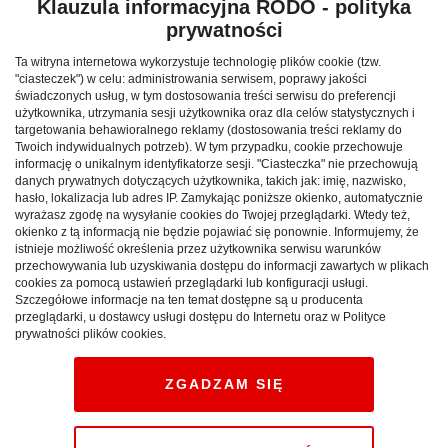
Klauzula informacyjna RODO - polityka
prywatności
Patrycja z piłką związana jest od najmłodszych lat.
Talent i ciężka praca przełożyły się w jej przypadku m.in.
Ta witryna internetowa wykorzystuje technologię plików cookie (tzw.
na powołania do juniorskich reprezentacji Polski.
"ciasteczek") w celu: administrowania serwisem, poprawy jakości
świadczonych usług, w tym dostosowania treści serwisu do preferencji
Ostatnio boisko zamieniła na halę. –
Sport towarzyszy mi
użytkownika, utrzymania sesji użytkownika oraz dla celów statystycznych i
każdego dnia
– nie ukrywa. –
Moim marzeniem zawsze było
targetowania behawioralnego reklamy (dostosowania treści reklamy do
Twoich indywidualnych potrzeb). W tym przypadku, cookie przechowuje
granie z orzełkiem na piersi. Cieszę się, że mogłam je spełnić,
informację o unikalnym identyfikatorze sesji. "Ciasteczka" nie przechowują
grając w „młodzieżówkach” i teraz będąc na zgrupowaniu
danych prywatnych dotyczących użytkownika, takich jak: imię, nazwisko,
reprezentacji Polski w futsalu. Spodobała mi się ta dyscyplina.
hasło, lokalizacja lub adres IP. Zamykając poniższe okienko, automatycznie
wyrażasz zgodę na wysyłanie cookies do Twojej przeglądarki. Wtedy też,
Wzięłam udział w Akademickich Mistrzostwach Polski z AWF-
okienko z tą informacją nie będzie pojawiać się ponownie. Informujemy, że
em Wrocław, a następnie zdobyłam wicemistrzostwo Polski z
istnieje możliwość określenia przez użytkownika serwisu warunków
przechowywania lub uzyskiwania dostępu do informacji zawartych w plikach
UAM-em Poznań. Byłam również w Kazachstanie z
cookies za pomocą ustawień przeglądarki lub konfiguracji usługi.
akademicką reprezentacją Polski. Każdy mecz to cenna lekcja,
Szczegółowe informacje na ten temat dostępne są u producenta
staram się z każdego spotkania wyciągnąć coś, czym później
przeglądarki, u dostawcy usługi dostępu do Internetu oraz w Polityce
prywatności plików cookies.
mogę się podzielić z podopiecznymi. Dziewczynki żyją moimi
występami, kibicują mi.
ZGADZAM SIĘ
Zawodniczki Ślęzy mają już za sobą pierwsze sukcesy. W
kwietniu tego roku zdobyły tytuł mistrzów regionu,