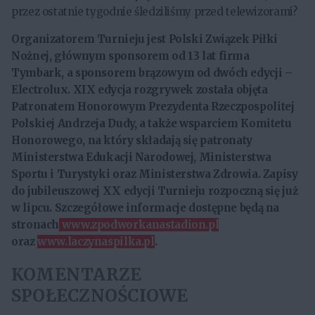
przez ostatnie tygodnie śledziliśmy przed telewizorami?
Organizatorem Turnieju jest Polski Związek Piłki
Nożnej, głównym sponsorem od 13 lat firma
Tymbark, a sponsorem brązowym od dwóch edycji –
Electrolux. XIX edycja rozgrywek została objęta
Patronatem Honorowym Prezydenta Rzeczpospolitej
Polskiej Andrzeja Dudy, a także wsparciem Komitetu
Honorowego, na który składają się patronaty
Ministerstwa Edukacji Narodowej, Ministerstwa
Sportu i Turystyki oraz Ministerstwa Zdrowia. Zapisy
do jubileuszowej XX edycji Turnieju rozpoczną się już
w lipcu. Szczegółowe informacje dostępne będą na
stronach
www.zpodworkanastadion.pl
oraz
www.laczynaspilka.pl
.
KOMENTARZE
SPOŁECZNOŚCIOWE