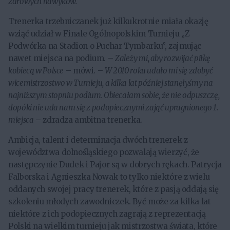
zdrowych nawyków.
Trenerka trzebniczanek już kilkukrotnie miała okazję
wziąć udział w Finale Ogólnopolskim Turnieju „Z
Podwórka na Stadion o Puchar Tymbarku”, zajmując
nawet miejsca na podium. –
Zależy mi, aby rozwijać piłkę
kobiecą w Polsce
– mówi. –
W 2010 roku udało mi się zdobyć
wicemistrzostwo w Turnieju, a kilka lat później stanęłyśmy na
najniższym stopniu podium. Obiecałam sobie, że nie odpuszczę,
dopóki nie uda nam się z podopiecznymi zająć upragnionego 1.
miejsca
– zdradza ambitna trenerka.
Ambicja, talent i determinacja dwóch trenerek z
województwa dolnośląskiego pozwalają wierzyć, że
następczynie Dudek i Pajor są w dobrych rękach. Patrycja
Falborska i Agnieszka Nowak to tylko niektóre z wielu
oddanych swojej pracy trenerek, które z pasją oddają się
szkoleniu młodych zawodniczek. Być może za kilka lat
niektóre z ich podopiecznych zagrają z reprezentacją
Polski na wielkim turnieju jak mistrzostwa świata, które