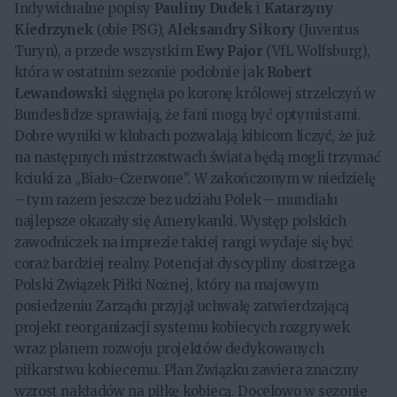
Indywidualne popisy
Pauliny Dudek
i
Katarzyny
Kiedrzynek
(obie PSG),
Aleksandry
Sikory
(Juventus
Turyn), a przede wszystkim
Ewy
Pajor
(VfL Wolfsburg),
która w ostatnim sezonie podobnie jak
Robert
Lewandowski
sięgnęła po koronę królowej strzelczyń w
Bundeslidze sprawiają, że fani mogą być optymistami.
Dobre wyniki w klubach pozwalają kibicom liczyć, że już
na następnych mistrzostwach świata będą mogli trzymać
kciuki za „Biało-Czerwone”. W zakończonym w niedzielę
– tym razem jeszcze bez udziału Polek – mundialu
najlepsze okazały się Amerykanki. Występ polskich
zawodniczek na imprezie takiej rangi wydaje się być
coraz bardziej realny. Potencjał dyscypliny dostrzega
Polski Związek Piłki Nożnej, który na majowym
posiedzeniu Zarządu przyjął uchwałę zatwierdzającą
projekt reorganizacji systemu kobiecych rozgrywek
wraz planem rozwoju projektów dedykowanych
piłkarstwu kobiecemu. Plan Związku zawiera znaczny
wzrost nakładów na piłkę kobiecą. Docelowo w sezonie