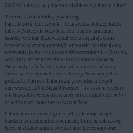
2020/21 nakłady na piłkarstwo kobiece wyniosą 6 mln zł.
Trenerka, futsalistka, psycholog
Pajor, Dudek, Kiedrzynek – te nazwiska kojarzy każdy
kibic w Polsce, ale rozwój futbolu pań ma znacznie
szerszy wymiar. Dziewczynki coraz chętniej i coraz
wcześniej zaczynają treningi, a trenerki podejmują się
wyzwania, jakim jest praca z dziewczynkami. –
Uważam,
że rola trenera jest niezwykle ważna w procesie szkolenia.
Trener jest psychologiem, przyjacielem, czasem rodzicem,
starszą siostrą czy bratem, a przede wszystkim autorytetem
–
podkreśla
Patrycja
Falborska
, prowadząca zespół
dziewczynek
KS-u Ślęza Wrocław
. –
To od trenera zależy,
w jaki sposób wykorzysta ten autorytet i czy będzie miał wpływ
na dalsze poczynania swoich zawodników.
Falborska sama wciąż gra w piłkę, ale czuje się już
bardziej trenerką niż zawodniczką. Pracę szkoleniową
łączy ze studiowaniem wychowania fizycznego oraz