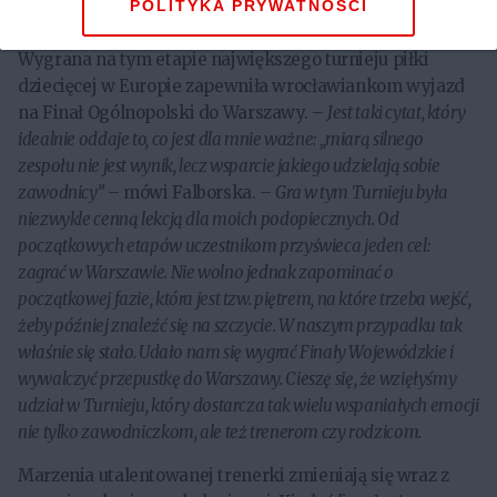
wygrywając dolnośląskie Finały Wojewódzkie Turnieju
POLITYKA PRYWATNOŚCI
„
Z Podwórka na Stadion o Puchar Tymbarku
”.
Wygrana na tym etapie największego turnieju piłki
dziecięcej w Europie zapewniła wrocławiankom wyjazd
na Finał Ogólnopolski do Warszawy. –
Jest taki cytat, który
idealnie oddaje to, co jest dla mnie ważne: „miarą silnego
zespołu nie jest wynik, lecz wsparcie jakiego udzielają sobie
zawodnicy”
– mówi Falborska. –
Gra w tym Turnieju była
niezwykle cenną lekcją dla moich podopiecznych. Od
początkowych etapów uczestnikom przyświeca jeden cel:
zagrać w Warszawie. Nie wolno jednak zapominać o
początkowej fazie, która jest tzw. piętrem, na które trzeba wejść,
żeby później znaleźć się na szczycie. W naszym przypadku tak
właśnie się stało. Udało nam się wygrać Finały Wojewódzkie i
wywalczyć przepustkę do Warszawy. Cieszę się, że wzięłyśmy
udział w Turnieju, który dostarcza tak wielu wspaniałych emocji
nie tylko zawodniczkom, ale też trenerom czy rodzicom.
Marzenia utalentowanej trenerki zmieniają się wraz z