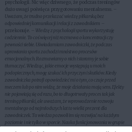
psychologii. Nic więc dziwnego, że podczas treningów
dużo uwagi poświęca przygotowaniu mentalnemu. –
Uważam, że trudno przekazać wiedzę piłkarską bez
odpowiedniej komunikacji i relacji z zawodnikiem
–
przekonuje. –
Wiedzę z psychologii sportu wykorzystuję
codziennie. To coś więcej niż rozmowa o koncentracji czy
pewności siebie. Uświadamiam zawodniczki, że podczas
uprawiania sportu zachodzi mnóstwo procesów
emocjonalnych. Rozmawiamy o nich i staramy je sobie
tłumaczyć. Wiedząc, jakie emocje występują u moich
podopiecznych, mogę szukać ich przyczyn i skutków. Kiedy
zawodniczka potrafi opowiedzieć mi o tym, co czuje przed
meczem lub po nim widzę, że moje działania mają sens. Efekty
nie pojawiają się od razu, bo to długotrwały proces tak jak
trening piłkarski, ale uważam, że wprowadzenie rozwoju
mentalnego od najmłodszych lat to wielki prezent dla
zawodniczek. Ta wiedza pozwoli im się rozwijać na każdym
poziomie i nie tylko w sporcie. Nauka funkcjonowania w grupie
przyda się także w życiu osobistym i zawodowym.