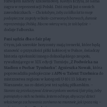
rozwojem kariery szkoleniowej. Kiedyś liczyła, że sama
zagra w reprezentacji Polski. Dziś myśli już o swoich
zawodniczkach. –
Chciałabym, żeby za kilka lat to moje
podopieczne zagrały w biało-czerwonych barwach, dumnie
reprezentując Polskę. Mocno wierzę w to, że tak będzie
–
dodaje Falborska.
Pani sędzia dba o fair play
O tym, jak szerokie horyzonty mają trenerki, które będą
stanowić o przyszłości piłki kobiecej w Polsce, świadczy
historia opiekunki innego dolnośląskiego zespołu,
rywalizującego w XIX edycji Turnieju „
Z Podwórka na
Stadion o Puchar Tymbarku
”.
Agnieszka
Nowak
, która
poprowadziła podopieczne z
APN-u Talent
Trzebnica
do
mistrzostwa regionu w kategorii U-10 i 13. lokaty w
Warszawie, na co dzień jest też sędzią piłkarskim. –
Staram się przekazywać dziewczynkom wartości fair play, żeby
pamiętały o nich na boisku. Jestem od tego, aby uczyć dzieci
właściwego zachowania zarówno na murawie, jak i poza nią
–