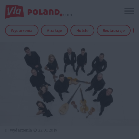
Wydarzenia
Atrakcje
Hotele
Restauracje
wydarzenia
22.01.2019