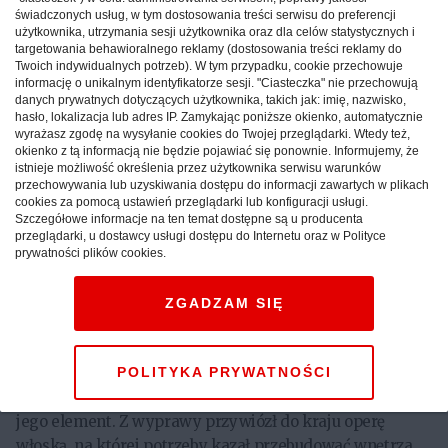
królewskiego brata i biskupa płockiego.
świadczonych usług, w tym dostosowania treści serwisu do preferencji
użytkownika, utrzymania sesji użytkownika oraz dla celów statystycznych i
targetowania behawioralnego reklamy (dostosowania treści reklamy do
W latach 1624–1625 królewicz Władysław odbył tzw.
Twoich indywidualnych potrzeb). W tym przypadku, cookie przechowuje
informację o unikalnym identyfikatorze sesji. "Ciasteczka" nie przechowują
Grand Tour, odwiedzając m.in. takie miasta, jak Bruksela,
danych prywatnych dotyczących użytkownika, takich jak: imię, nazwisko,
Wiedeń, Mediolan, Florencja, Rzym, Wenecja czy Mantua.
hasło, lokalizacja lub adres IP. Zamykając poniższe okienko, automatycznie
Przykładał niezwykłą wagę do muzycznej oprawy swoich
wyrażasz zgodę na wysyłanie cookies do Twojej przeglądarki. Wtedy też,
okienko z tą informacją nie będzie pojawiać się ponownie. Informujemy, że
wizyt. Interesowały go wszystkie nowe trendy muzyczne,
istnieje możliwość określenia przez użytkownika serwisu warunków
wszelkie nowinki. Chętnie słuchał koncertów, spektakli
przechowywania lub uzyskiwania dostępu do informacji zawartych w plikach
cookies za pomocą ustawień przeglądarki lub konfiguracji usługi.
operowych, oglądał przedstawienia baletowe,
Szczegółowe informacje na ten temat dostępne są u producenta
przysłuchiwał się muzycznym oprawom mszy. Niemal
przeglądarki, u dostawcy usługi dostępu do Internetu oraz w Polityce
normą było organizowanie dla niego przez władców, a
prywatności plików cookies.
także papieża specjalnych koncertów i spektakli z
udziałem najwybitniejszych muzyków i śpiewaków
ZGADZAM SIĘ
epoki.
Można zaryzykować stwierdzenie, że muzyka stanowiła
POLITYKA PRYWATNOŚCI
dla niego treść życia, a w każdym razie niezwykle istotny
jego element. Z wyprawy przywiózł do kraju operę
włoską, na której potrzeby kazał przebudować wnętrza