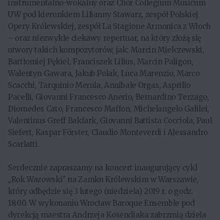
instrumentalno-wokalny oraz Chór Collegium Musicum
UW pod kierunkiem Lilianny Stawarz, zespół Polskiej
Opery Królewskiej, zespół La Stagione Armonica z Włoch
– oraz niezwykle ciekawy repertuar, na który złożą się
utwory takich kompozytorów, jak: Marcin Mielczewski,
Bartłomiej Pękiel, Franciszek Lilius, Marcin Paligon,
Walentyn Gawara, Jakub Polak, Luca Marenzio, Marco
Scacchi, Tarquinio Merula, Annibale Orgas, Asprilio
Pacelli, Giovanni Francesco Anerio, Bernardino Terzago,
Diomedes Cato, Francesco Maffon, Michelangelo Galilei,
Valentinus Greff Bakfark, Giovanni Battista Cocciola, Paul
Siefert, Kaspar Förster, Claudio Monteverdi i Alessandro
Scarlatti.
Serdecznie zapraszamy na koncert inaugurujący cykl
„Rok Wazowski” na Zamku Królewskim w Warszawie,
który odbędzie się 3 lutego (niedziela) 2019 r. o godz.
18:00. W wykonaniu Wrocław Baroque Ensemble pod
dyrekcją maestra Andrzeja Kosendiaka zabrzmią dzieła