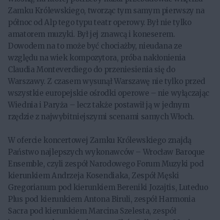
Zamku Królewskiego, tworząc tym samym pierwszy na
północ od Alp tego typu teatr operowy. Był nie tylko
amatorem muzyki. Był jej znawcą i koneserem.
Dowodem na to może być chociażby, nieudana ze
względu na wiek kompozytora, próba nakłonienia
Claudia Monteverdiego do przeniesienia się do
Warszawy. Z czasem wysunął Warszawę nie tylko przed
wszystkie europejskie ośrodki operowe – nie wyłączając
Wiednia i Paryża – lecz także postawił ją w jednym
rzędzie z najwybitniejszymi scenami samych Włoch.
W ofercie koncertowej Zamku Królewskiego znajdą
Państwo najlepszych wykonawców – Wrocław Baroque
Ensemble, czyli zespół Narodowego Forum Muzyki pod
kierunkiem Andrzeja Kosendiaka, Zespół Męski
Gregorianum pod kierunkiem Bereniki Jozajtis, Luteduo
Plus pod kierunkiem Antona Biruli, zespół Harmonia
Sacra pod kierunkiem Marcina Szelesta, zespół