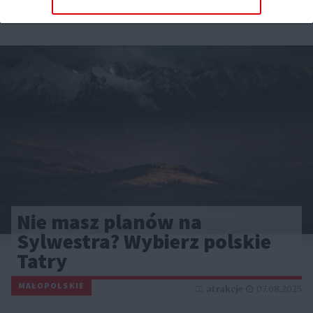
Reklama
Nie masz planów na
Sylwestra? Wybierz polskie
Tatry
MAŁOPOLSKIE
atrakcje
07.08.2025