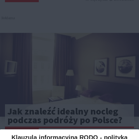
Reklama
Jak znaleźć idealny nocleg
podczas podróży po Polsce?
CAŁA POLSKA
hotele
04.02.2026
Klauzula informacyjna RODO - polityka