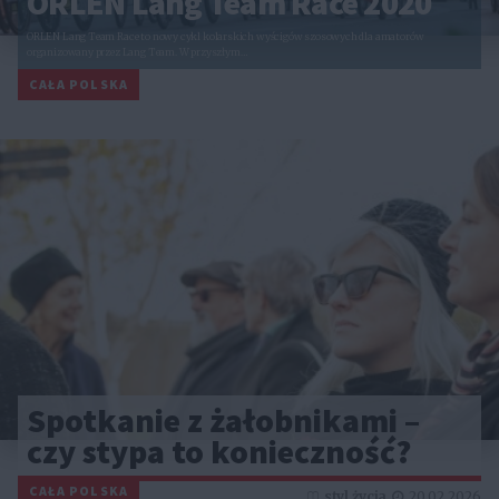
ORLEN Lang Team Race 2020
ORLEN Lang Team Race to nowy cykl kolarskich wyścigów szosowych dla amatorów
organizowany przez Lang Team. W przyszłym…
CAŁA POLSKA
Spotkanie z żałobnikami –
czy stypa to konieczność?
CAŁA POLSKA
styl życia
20.02.2026