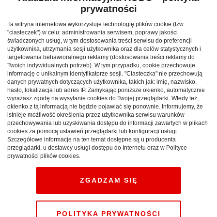
prywatności
Ta witryna internetowa wykorzystuje technologię plików cookie (tzw.
"ciasteczek") w celu: administrowania serwisem, poprawy jakości
świadczonych usług, w tym dostosowania treści serwisu do preferencji
użytkownika, utrzymania sesji użytkownika oraz dla celów statystycznych i
targetowania behawioralnego reklamy (dostosowania treści reklamy do
Twoich indywidualnych potrzeb). W tym przypadku, cookie przechowuje
informację o unikalnym identyfikatorze sesji. "Ciasteczka" nie przechowują
danych prywatnych dotyczących użytkownika, takich jak: imię, nazwisko,
hasło, lokalizacja lub adres IP. Zamykając poniższe okienko, automatycznie
wyrażasz zgodę na wysyłanie cookies do Twojej przeglądarki. Wtedy też,
okienko z tą informacją nie będzie pojawiać się ponownie. Informujemy, że
istnieje możliwość określenia przez użytkownika serwisu warunków
przechowywania lub uzyskiwania dostępu do informacji zawartych w plikach
Weekend w górach: sprawdź,
cookies za pomocą ustawień przeglądarki lub konfiguracji usługi.
Szczegółowe informacje na ten temat dostępne są u producenta
jak maksymalnie
przeglądarki, u dostawcy usługi dostępu do Internetu oraz w Polityce
prywatności plików cookies.
wykorzystać krótki pobyt
pod Tatrami
ZGADZAM SIĘ
CAŁA POLSKA
atrakcje
27.12.2025
POLITYKA PRYWATNOŚCI