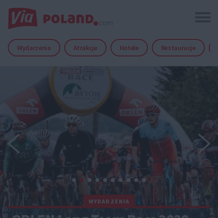
Wydarzenia
Atrakcje
Hotele
Restauracje
WYDARZENIA