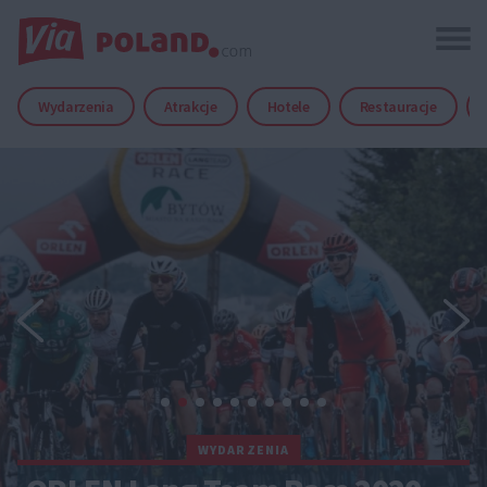
Wydarzenia
Atrakcje
Hotele
Restauracje
WYDARZENIA