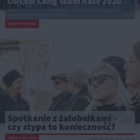
ORLEN Lang Team Race 2020
ORLEN Lang Team Race to nowy cykl kolarskich wyścigów szosowych dla amatorów
organizowany przez Lang Team. W przyszłym…
CAŁA POLSKA
Spotkanie z żałobnikami –
czy stypa to konieczność?
CAŁA POLSKA
styl życia
20.02.2026