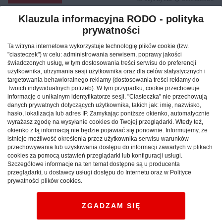
Klauzula informacyjna RODO - polityka
prywatności
Reklama
Ta witryna internetowa wykorzystuje technologię plików cookie (tzw.
"ciasteczek") w celu: administrowania serwisem, poprawy jakości
świadczonych usług, w tym dostosowania treści serwisu do preferencji
użytkownika, utrzymania sesji użytkownika oraz dla celów statystycznych i
targetowania behawioralnego reklamy (dostosowania treści reklamy do
Twoich indywidualnych potrzeb). W tym przypadku, cookie przechowuje
informację o unikalnym identyfikatorze sesji. "Ciasteczka" nie przechowują
danych prywatnych dotyczących użytkownika, takich jak: imię, nazwisko,
hasło, lokalizacja lub adres IP. Zamykając poniższe okienko, automatycznie
wyrażasz zgodę na wysyłanie cookies do Twojej przeglądarki. Wtedy też,
okienko z tą informacją nie będzie pojawiać się ponownie. Informujemy, że
istnieje możliwość określenia przez użytkownika serwisu warunków
przechowywania lub uzyskiwania dostępu do informacji zawartych w plikach
cookies za pomocą ustawień przeglądarki lub konfiguracji usługi.
Szczegółowe informacje na ten temat dostępne są u producenta
Jak znaleźć idealny nocleg
przeglądarki, u dostawcy usługi dostępu do Internetu oraz w Polityce
prywatności plików cookies.
podczas podróży po Polsce?
ZGADZAM SIĘ
CAŁA POLSKA
hotele
04.02.2026