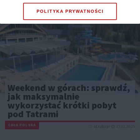
POLITYKA PRYWATNOŚCI
Weekend w górach: sprawdź,
jak maksymalnie
wykorzystać krótki pobyt
pod Tatrami
CAŁA POLSKA
atrakcje
27.12.2025