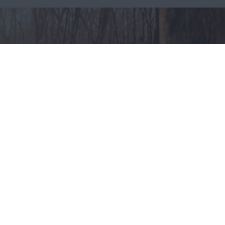
Odzież myśliwska – jak
ubierać się na polowania?
CAŁA POLSKA
styl życia
30.07.2025
Reklama