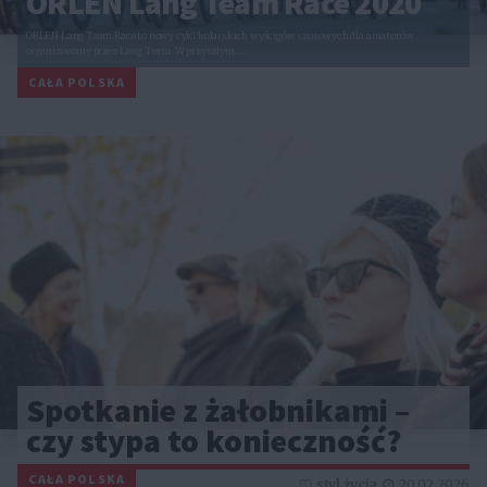
ORLEN Lang Team Race 2020
ORLEN Lang Team Race to nowy cykl kolarskich wyścigów szosowych dla amatorów
organizowany przez Lang Team. W przyszłym…
CAŁA POLSKA
Spotkanie z żałobnikami –
czy stypa to konieczność?
CAŁA POLSKA
styl życia
20.02.2026