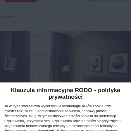
Reklama
Klauzula informacyjna RODO - polityka
prywatności
Jak znaleźć idealny nocleg
Ta witryna internetowa wykorzystuje technologię plików cookie (tzw.
podczas podróży po Polsce?
"ciasteczek") w celu: administrowania serwisem, poprawy jakości
świadczonych usług, w tym dostosowania treści serwisu do preferencji
użytkownika, utrzymania sesji użytkownika oraz dla celów statystycznych i
CAŁA POLSKA
hotele
04.02.2026
targetowania behawioralnego reklamy (dostosowania treści reklamy do
Twoich indywidualnych potrzeb). W tym przypadku, cookie przechowuje