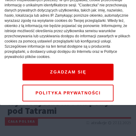
informację o unikalnym identyfikatorze sesji. "Ciasteczka" nie przechowują
danych prywatnych dotyczących użytkownika, takich jak: imię, nazwisko,
hasło, lokalizacja lub adres IP. Zamykając poniższe okienko, automatycznie
wyrażasz zgodę na wysyłanie cookies do Twojej przeglądarki. Wtedy też,
okienko z tą informacją nie będzie pojawiać się ponownie. Informujemy, że
istnieje możliwość określenia przez użytkownika serwisu warunków
przechowywania lub uzyskiwania dostępu do informacji zawartych w plikach
cookies za pomocą ustawień przeglądarki lub konfiguracji usługi.
Szczegółowe informacje na ten temat dostępne są u producenta
przeglądarki, u dostawcy usługi dostępu do Internetu oraz w Polityce
prywatności plików cookies.
ZGADZAM SIĘ
Weekend w górach: sprawdź,
jak maksymalnie
POLITYKA PRYWATNOŚCI
wykorzystać krótki pobyt
pod Tatrami
CAŁA POLSKA
atrakcje
27.12.2025