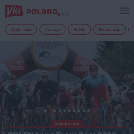
Wydarzenia
Atrakcje
Hotele
Restauracje
WYDARZENIA