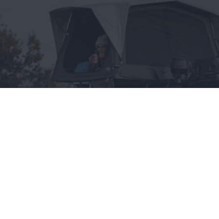
Wszystko, co chciałbyś
wiedzieć o namiotach
dachowych, a boisz się
zapytać
CAŁA POLSKA
styl życia
28.05.2025