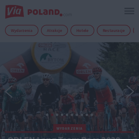
Wydarzenia
Atrakcje
Hotele
Restauracje
WYDARZENIA