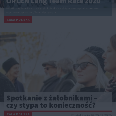
ORLEN Lang Team Race 2020
ORLEN Lang Team Race to nowy cykl kolarskich wyścigów szosowych dla amatorów
organizowany przez Lang Team. W przyszłym…
CAŁA POLSKA
Spotkanie z żałobnikami –
czy stypa to konieczność?
CAŁA POLSKA
styl życia
20.02.2026