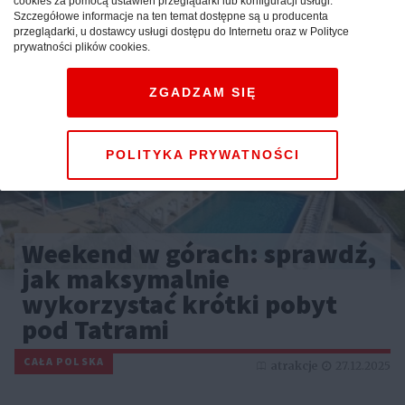
cookies za pomocą ustawień przeglądarki lub konfiguracji usługi.
Szczegółowe informacje na ten temat dostępne są u producenta
przeglądarki, u dostawcy usługi dostępu do Internetu oraz w Polityce
prywatności plików cookies.
ZGADZAM SIĘ
POLITYKA PRYWATNOŚCI
Weekend w górach: sprawdź,
jak maksymalnie
wykorzystać krótki pobyt
pod Tatrami
CAŁA POLSKA
atrakcje
27.12.2025