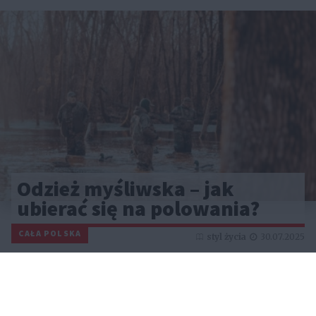
Odzież myśliwska – jak
ubierać się na polowania?
CAŁA POLSKA
styl życia
30.07.2025
Reklama