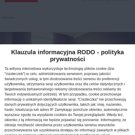
Reklama
Klauzula informacyjna RODO - polityka
prywatności
Ta witryna internetowa wykorzystuje technologię plików cookie (tzw.
"ciasteczek") w celu: administrowania serwisem, poprawy jakości
świadczonych usług, w tym dostosowania treści serwisu do preferencji
użytkownika, utrzymania sesji użytkownika oraz dla celów statystycznych i
targetowania behawioralnego reklamy (dostosowania treści reklamy do
Twoich indywidualnych potrzeb). W tym przypadku, cookie przechowuje
informację o unikalnym identyfikatorze sesji. "Ciasteczka" nie przechowują
Jak znaleźć idealny nocleg
danych prywatnych dotyczących użytkownika, takich jak: imię, nazwisko,
hasło, lokalizacja lub adres IP. Zamykając poniższe okienko, automatycznie
podczas podróży po Polsce?
wyrażasz zgodę na wysyłanie cookies do Twojej przeglądarki. Wtedy też,
okienko z tą informacją nie będzie pojawiać się ponownie. Informujemy, że
istnieje możliwość określenia przez użytkownika serwisu warunków
CAŁA POLSKA
hotele
04.02.2026
przechowywania lub uzyskiwania dostępu do informacji zawartych w plikach